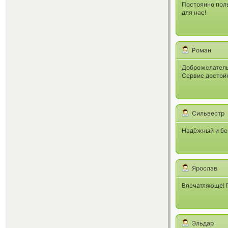
Постоянно пол
для нас!
Роман
Доброжелательн
Сервис достой
Сильвестр
Надёжный и без
Ярослав
Впечатляюще! 
Эльдар