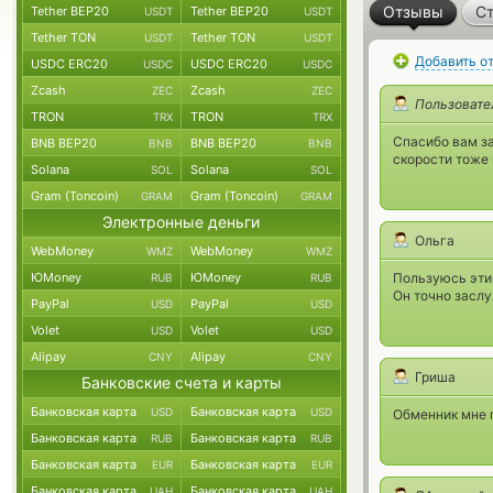
Отзывы
Ст
Tether BEP20
Tether BEP20
USDT
USDT
Tether TON
Tether TON
USDT
USDT
Добавить о
USDC ERC20
USDC ERC20
USDC
USDC
Zcash
Zcash
ZEC
ZEC
Пользовате
TRON
TRON
TRX
TRX
Спасибо вам за
BNB BEP20
BNB BEP20
BNB
BNB
скорости тоже 
Solana
Solana
SOL
SOL
Gram (Toncoin)
Gram (Toncoin)
GRAM
GRAM
Электронные деньги
Ольга
WebMoney
WebMoney
WMZ
WMZ
ЮMoney
ЮMoney
Пользуюсь эти
RUB
RUB
Он точно засл
PayPal
PayPal
USD
USD
Volet
Volet
USD
USD
Alipay
Alipay
CNY
CNY
Гриша
Банковские счета и карты
Банковская карта
Банковская карта
USD
USD
Обменник мне п
Банковская карта
Банковская карта
RUB
RUB
Банковская карта
Банковская карта
EUR
EUR
Банковская карта
Банковская карта
UAH
UAH