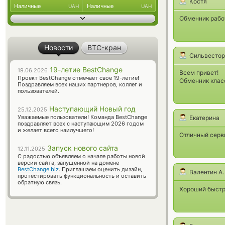
Костя
Наличные
Наличные
UAH
UAH
Обменник рабо
Новости
BTC-кран
Сильвестор
19-летие BestChange
19.06.2026
Всем привет!
Проект BestChange отмечает свое 19-летие!
Обменник класс
Поздравляем всех наших партнеров, коллег и
пользователей.
Наступающий Новый год
25.12.2025
Уважаемые пользователи! Команда BestChange
Екатерина
поздравляет всех с наступающим 2026 годом
и желает всего наилучшего!
Отличный серви
Запуск нового сайта
12.11.2025
С радостью объявляем о начале работы новой
версии сайта, запущенной на домене
BestChange.biz
. Приглашаем оценить дизайн,
Валентин А.
протестировать функциональность и оставить
обратную связь.
Хороший быстры