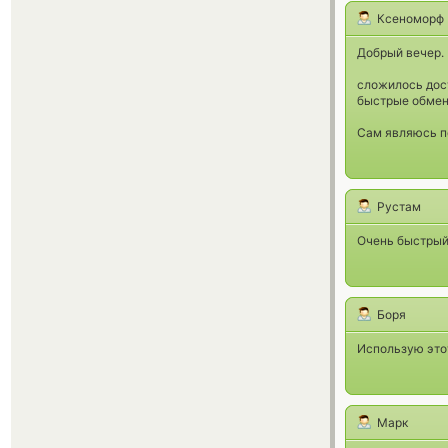
Ксеноморф
Добрый вечер.
сложилось дост
быстрые обмен
Сам являюсь п
Рустам
Очень быстрый 
Боря
Использую этот
Марк