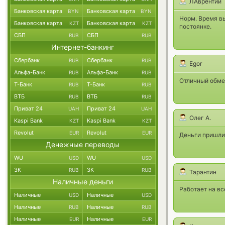
ЛАврентий
Банковская карта
Банковская карта
BYN
BYN
Норм. Время вы
Банковская карта
Банковская карта
KZT
KZT
постоянке.
СБП
СБП
RUB
RUB
Интернет-банкинг
Сбербанк
Сбербанк
RUB
RUB
Egor
Альфа-Банк
Альфа-Банк
RUB
RUB
Отличный обмен
Т-Банк
Т-Банк
RUB
RUB
ВТБ
ВТБ
RUB
RUB
Приват 24
Приват 24
UAH
UAH
Олег А.
Kaspi Bank
Kaspi Bank
KZT
KZT
Revolut
Revolut
EUR
EUR
Деньги пришли 
Денежные переводы
WU
WU
USD
USD
ЗК
ЗК
RUB
RUB
Тарантин
Наличные деньги
Работает на вс
Наличные
Наличные
USD
USD
Наличные
Наличные
RUB
RUB
Наличные
Наличные
EUR
EUR