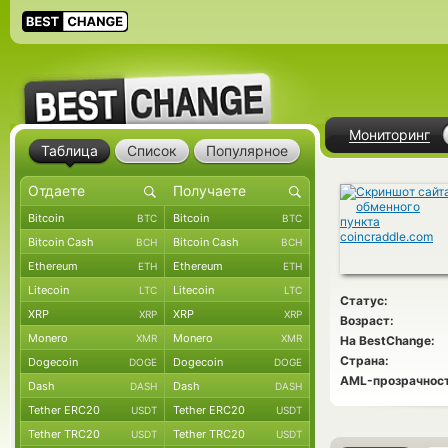
Мониторинг
Таблица
Список
Популярное
Bitcoin
Bitcoin
BTC
BTC
Bitcoin Cash
Bitcoin Cash
BCH
BCH
Ethereum
Ethereum
ETH
ETH
Litecoin
Litecoin
LTC
LTC
Статус:
XRP
XRP
XRP
XRP
Возраст:
Monero
Monero
XMR
XMR
На BestChange:
Страна:
Dogecoin
Dogecoin
DOGE
DOGE
AML-прозрачност
Dash
Dash
DASH
DASH
Tether ERC20
Tether ERC20
USDT
USDT
Tether TRC20
Tether TRC20
USDT
USDT