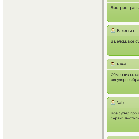
Быстрые транз
Валентин
В целом, всё с
Илья
Обменник остав
регулярно обра
Valy
Все супер про
сервис доступн