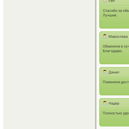
Ferr
Спасибо за обм
Лучшие.
Мирослава
Обменяли в лу
Благодарю.
Данил
Поменяли доста
Надер
Полностью удов