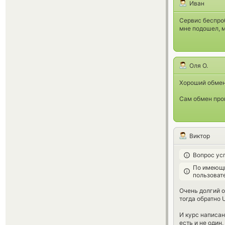
Иван
Сервис беспр
мне подошел, м
Оля О.
Хороший обмен
Сам обмен прои
Виктор
Вопрос ус
По имеющи
пользоват
Очень долгий о
тогда обратно 
И курс написан
есть и не один