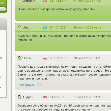
Дмитрий
138.124.53.*
31 июля 2023
17:53
UAH
Обмен прошел быстро, по отличному курсу, спасибо
Linar
194.104.228.*
29 июля 2023
08:04
Курс был отличным, сам обмен прошел быстро, никаких пробл
обменник!
ge
Grace
193.163.205.*
28 июля 2023
14:37
Прошло два часа с момента поступления средств на счет обме
давно весят, деньги не присылают, поддержка не отвечает. Не
байки петь о том что сеть нагружена, по факту просто подтвер
й
получили и пропали.
Развернуть
(
2
)
ь
Андрей
154.6.173.*
27 июля 2023
18:05
Отправил btc в обмен на trc20 . trc 20 свой так и не получил ,
отвечать на сообщения , сделка прошла успешно