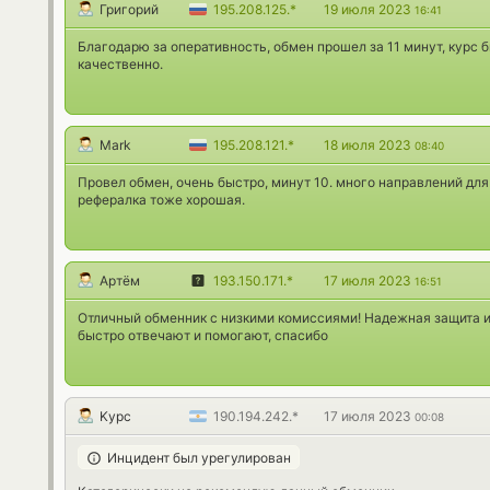
Григорий
195.208.125.*
19 июля 2023
16:41
Благодарю за оперативность, обмен прошел за 11 минут, курс 
качественно.
Mark
195.208.121.*
18 июля 2023
08:40
Провел обмен, очень быстро, минут 10. много направлений для 
рефералка тоже хорошая.
Артём
193.150.171.*
17 июля 2023
16:51
Отличный обменник с низкими комиссиями! Надежная защита и
быстро отвечают и помогают, спасибо
Kypc
190.194.242.*
17 июля 2023
00:08
Инцидент был урегулирован