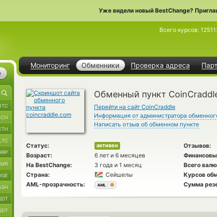
Уже видели новый BestChange? Пригла
Всего курсов:
12511
Мониторинг
Обменники
Проверка адреса
Пар
е
Обменный пункт CoinCraddl
BTC
Перейти на сайт CoinCraddle
Информация от администратора обменног
BCH
Написать отзыв об обменном пункте
ETH
LTC
Статус:
Отзывов:
активен
XRP
Возраст:
6 лет и 6 месяцев
Финансовы
XMR
На BestChange:
3 года и 1 месяц
Всего валю
Страна:
Сейшелы
Курсов обм
OGE
AML-прозрачность:
Сумма рез
AML
ASH
SDT
SDT