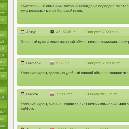
Качественный обменник, который никогда не подводил. за стол
BYN
куча классных монет большой плюс.
KZT
RUB
Артур
45.156.151.*
2 августа 2023
20:15
RUB
Отлинчый курс и моментальный обмен, низкая комиссия, всем
RUB
RUB
RUB
UAH
Николай
5.17.15.*
2 августа 2023
00:22
KZT
Хорошие курсы, довольно удобный способ обмена) главное что
EUR
USD
Никита
77.83.72.*
31 июля 2023
21:42
RUB
Хорошие курсы, очень выгодно за счет низких комиссий. много
кайфом.
USD
RUB
EUR