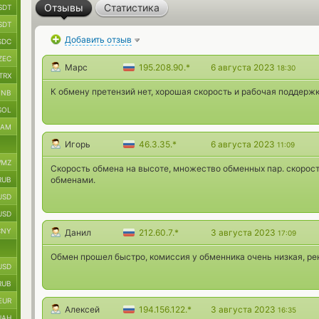
Отзывы
Статистика
SDT
SDT
Добавить отзыв
SDC
ZEC
Марс
195.208.90.*
6 августа 2023
18:30
TRX
К обмену претензий нет, хорошая скорость и рабочая поддерж
BNB
SOL
RAM
Игорь
46.3.35.*
6 августа 2023
11:09
MZ
Скорость обмена на высоте, множество обменных пар. скорос
обменами.
RUB
USD
USD
CNY
Данил
212.60.7.*
3 августа 2023
17:09
Обмен прошел быстро, комиссия у обменника очень низкая, р
USD
RUB
EUR
Алексей
194.156.122.*
3 августа 2023
16:35
UAH