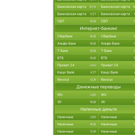
Банковская карта
Банковская карта
BYN
Банковская карта
Банковская карта
KZT
СБП
СБП
RUB
Интернет-банкинг
Сбербанк
Сбербанк
RUB
Альфа-Банк
Альфа-Банк
RUB
Т-Банк
Т-Банк
RUB
ВТБ
ВТБ
RUB
Приват 24
Приват 24
UAH
Kaspi Bank
Kaspi Bank
KZT
Revolut
Revolut
EUR
Денежные переводы
WU
WU
USD
ЗК
ЗК
RUB
Наличные деньги
Наличные
Наличные
USD
Наличные
Наличные
RUB
Наличные
Наличные
EUR