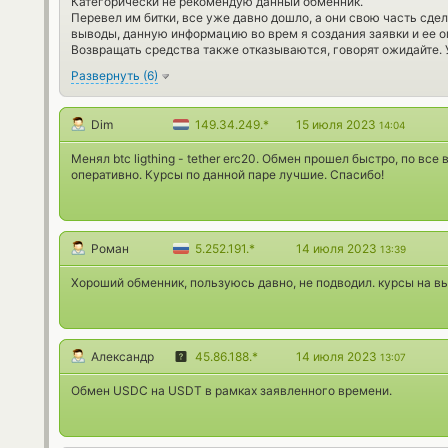
Категорически не рекомендую данный обменник.
Перевел им битки, все уже давно дошло, а они свою часть сде
выводы, данную информацию во врем я создания заявки и ее о
Возвращать средства также отказываются, говорят ожидайте.
Развернуть
(
6
)
Dim
149.34.249.*
15 июля 2023
14:04
Менял btc ligthing - tether erc20. Обмен прошел быстро, по вс
оперативно. Курсы по данной паре лучшие. Спасибо!
Роман
5.252.191.*
14 июля 2023
13:39
Хороший обменник, пользуюсь давно, не подводил. курсы на в
Александр
45.86.188.*
14 июля 2023
13:07
Обмен USDC на USDT в рамках заявленного времени.