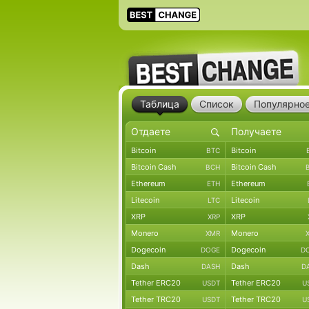
Таблица
Список
Популярно
Bitcoin
Bitcoin
BTC
Bitcoin Cash
Bitcoin Cash
BCH
Ethereum
Ethereum
ETH
Litecoin
Litecoin
LTC
XRP
XRP
XRP
Monero
Monero
XMR
Dogecoin
Dogecoin
DOGE
D
Dash
Dash
DASH
D
Tether ERC20
Tether ERC20
USDT
U
Tether TRC20
Tether TRC20
USDT
U