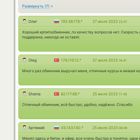
Развернуть
(
7
)
Олег
193.58.178.*
27 июля 2023
22:47
Хороший крпитообменник, по качеству вопросов нет. Скорость 
поддержка, никогда не оставят.
Oleg
176.116.12.*
27 июля 2023
16:41
Много раз обменник выручал меня, отличные курсы и низкая к
Shama
82.117.89.*
25 июля 2023
17:49
Отличный обменник, всё быстро, удобно, надёжно. Спасибо
Артемий
45.143.140.*
25 июля 2023
06:09
Менял здесь и биток, и эфир, все очень быстро и понятно. одни