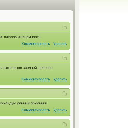
ка. плюсом анонимность.
Комментировать
Удалить
ть тоже выше средней. доволен
Комментировать
Удалить
екомендую данный обменник
Комментировать
Удалить