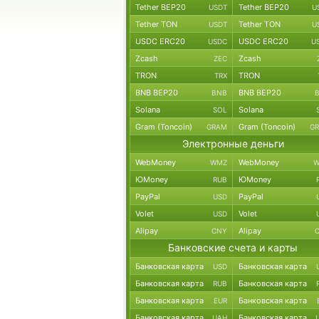
Tether BEP20
Tether BEP20
USDT
U
Tether TON
Tether TON
USDT
U
USDC ERC20
USDC ERC20
USDC
U
Zcash
Zcash
ZEC
TRON
TRON
TRX
BNB BEP20
BNB BEP20
BNB
Solana
Solana
SOL
Gram (Toncoin)
Gram (Toncoin)
GRAM
G
Электронные деньги
WebMoney
WebMoney
WMZ
W
ЮMoney
ЮMoney
RUB
PayPal
PayPal
USD
Volet
Volet
USD
Alipay
Alipay
CNY
Банковские счета и карты
Банковская карта
Банковская карта
USD
Банковская карта
Банковская карта
RUB
Банковская карта
Банковская карта
EUR
Банковская карта
Банковская карта
UAH