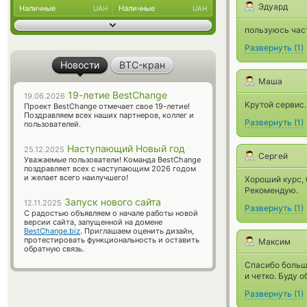
Эдуард
Наличные
Наличные
UAH
UAH
пользуюсь част
Развернуть
(
1
)
Новости
BTC-кран
Маша
19-летие BestChange
19.06.2026
Крутой сервис.
Проект BestChange отмечает свое 19-летие!
Поздравляем всех наших партнеров, коллег и
Развернуть
(
1
)
пользователей.
Наступающий Новый год
25.12.2025
Сергей
Уважаемые пользователи! Команда BestChange
поздравляет всех с наступающим 2026 годом
и желает всего наилучшего!
Хороший курс, 
Рекомендую.
Запуск нового сайта
12.11.2025
Развернуть
(
1
)
С радостью объявляем о начале работы новой
версии сайта, запущенной на домене
BestChange.biz
. Приглашаем оценить дизайн,
протестировать функциональность и оставить
Максим
обратную связь.
Спасибо больш
и четко. Буду 
Развернуть
(
1
)