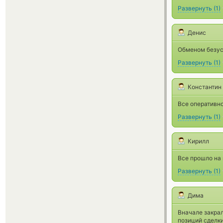
Развернуть
(
1
)
Денис
Обменом безусл
Развернуть
(
1
)
Константин
Все оперативно
Развернуть
(
1
)
Кирилл
Все прошло на
Развернуть
(
1
)
Дима
Вначале закрал
позиций сделки