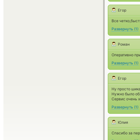
Егор
Все четко,быст
Развернуть
(
1
)
Роман
Оперативно при
Развернуть
(
1
)
Егор
Ну просто шика
Нужно было обр
Сервис очень х
Развернуть
(
1
)
Юлия
Спасибо за пер