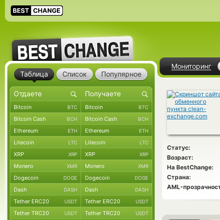
Мониторинг
Таблица
Список
Популярное
Bitcoin
Bitcoin
BTC
BTC
Bitcoin Cash
Bitcoin Cash
BCH
BCH
Ethereum
Ethereum
ETH
ETH
Litecoin
Litecoin
LTC
LTC
Статус:
XRP
XRP
XRP
XRP
Возраст:
Monero
Monero
XMR
XMR
На BestChange:
Страна:
Dogecoin
Dogecoin
DOGE
DOGE
AML-прозрачност
Dash
Dash
DASH
DASH
Tether ERC20
Tether ERC20
USDT
USDT
Tether TRC20
Tether TRC20
USDT
USDT