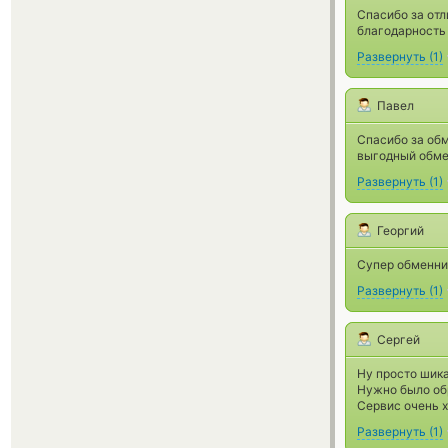
Спасибо за отл
благодарность 
Развернуть
(
1
)
Павел
Спасибо за об
выгодный обмен
Развернуть
(
1
)
Георгий
Супер обменник
Развернуть
(
1
)
Сергей
Ну просто шика
Нужно было обр
Сервис очень х
Развернуть
(
1
)