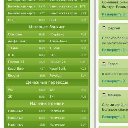
Обменник очень
Банковская карта
Банковская карта
BYN
BYN
быстро. Реком
Банковская карта
Банковская карта
KZT
KZT
Развернуть
(
1
)
СБП
СБП
RUB
RUB
Интернет-банкинг
Сергей
Сбербанк
Сбербанк
RUB
RUB
Спасибо большо
Альфа-Банк
Альфа-Банк
RUB
RUB
зачислении ден
Т-Банк
Т-Банк
RUB
RUB
Развернуть
(
1
)
ВТБ
ВТБ
RUB
RUB
Приват 24
Приват 24
UAH
UAH
Тарас
Kaspi Bank
Kaspi Bank
KZT
KZT
в шоке от скор
Revolut
Revolut
EUR
EUR
Развернуть
(
1
)
Денежные переводы
WU
WU
USD
USD
Дамира
ЗК
ЗК
RUB
RUB
Наличные деньги
С вами крайне 
Большое спасиб
Наличные
Наличные
USD
USD
Развернуть
(
1
)
Наличные
Наличные
RUB
RUB
Наличные
Наличные
EUR
EUR