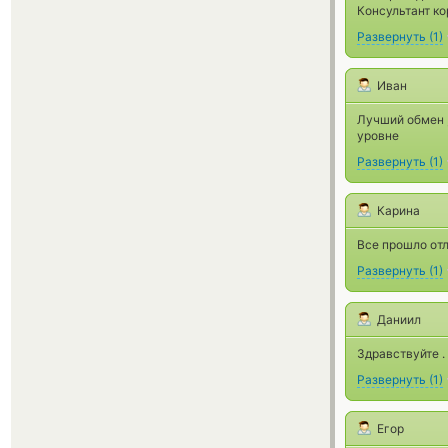
Консультант к
Развернуть
(
1
)
Иван
Лучший обмен ,
уровне
Развернуть
(
1
)
Карина
Все прошло от
Развернуть
(
1
)
Даниил
Здравствуйте .
Развернуть
(
1
)
Егор