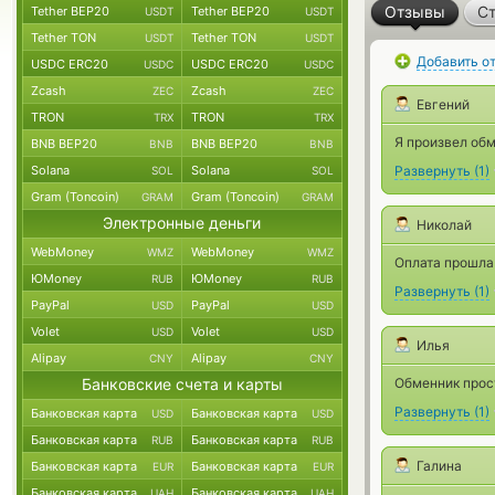
Отзывы
Ст
Tether BEP20
Tether BEP20
USDT
USDT
Tether TON
Tether TON
USDT
USDT
Добавить о
USDC ERC20
USDC ERC20
USDC
USDC
Zcash
Zcash
ZEC
ZEC
Евгений
TRON
TRON
TRX
TRX
Я произвел обм
BNB BEP20
BNB BEP20
BNB
BNB
Solana
Solana
Развернуть
(
1
)
SOL
SOL
Gram (Toncoin)
Gram (Toncoin)
GRAM
GRAM
Электронные деньги
Николай
WebMoney
WebMoney
WMZ
WMZ
Оплата прошла 
ЮMoney
ЮMoney
RUB
RUB
Развернуть
(
1
)
PayPal
PayPal
USD
USD
Volet
Volet
USD
USD
Илья
Alipay
Alipay
CNY
CNY
Банковские счета и карты
Обменник прост
Развернуть
(
1
)
Банковская карта
Банковская карта
USD
USD
Банковская карта
Банковская карта
RUB
RUB
Галина
Банковская карта
Банковская карта
EUR
EUR
Банковская карта
Банковская карта
UAH
UAH