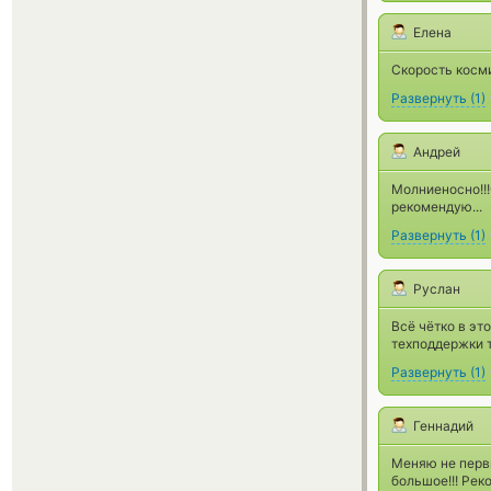
Елена
Скорость косми
Развернуть
(
1
)
Андрей
Молниеносно!!
рекомендую...
Развернуть
(
1
)
Руслан
Всё чётко в эт
техподдержки 
Развернуть
(
1
)
Геннадий
Меняю не первы
большое!!! Рек