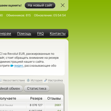
На новый сайт
шаем оценить!
90
Обменников:
615
Обновление:
05:54:54
тнерам
Помощь
FAQ
Контакты
) на Revolut EUR, ранжированные по
йт, стоит обращать внимание на резерв
администрацией нашего сайта.
мотрите
видео
, рассказывающее обо
Несоответствие
История
Настройка
йной обмен
Статистика
Получаете
Резерв
Отзывы
8 076 127
2661
EUR Revolut