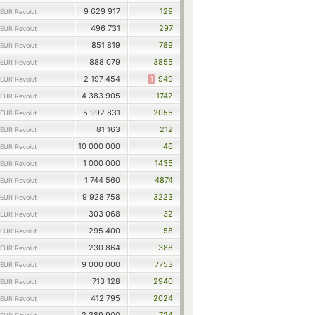
9 629 917
129
EUR Revolut
496 731
297
EUR Revolut
851 819
789
EUR Revolut
888 079
3855
EUR Revolut
2 197 454
1
949
EUR Revolut
4 383 905
1742
EUR Revolut
5 992 831
2055
EUR Revolut
81 163
212
EUR Revolut
10 000 000
46
EUR Revolut
1 000 000
1435
EUR Revolut
1 744 560
4874
EUR Revolut
9 928 758
3223
EUR Revolut
303 068
32
EUR Revolut
295 400
58
EUR Revolut
230 864
388
EUR Revolut
9 000 000
7753
EUR Revolut
713 128
2940
EUR Revolut
412 795
2024
EUR Revolut