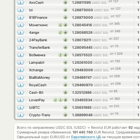
от 127
AxoCash
1.26811595
1
USDC SOL
от 127
Izi
1.26875000
1
USDC SOL
от 127
818Finance
1.26875000
1
USDC SOL
от 345
Монеткинс
1.28045416
1
USDC SOL
от 345
4ange
1.28068526
1
USDC SOL
от 257
24PayBank
1.28078211
1
USDC SOL
от 70
TransferBank
1.28095445
1
USDC SOL
от 1 029
Вобменка
1.28575525
1
USDC SOL
от 150
Lampabit
1.29261000
1
USDC SOL
от 259
Xchange
1.29483006
1
USDC SOL
от 259
BlaBlaMoney
1.29489747
1
USDC SOL
от 259
RoyalCash
1.29490870
1
USDC SOL
от 65
Cash-Bit
1.32512886
1
USDC SOL
от 362
LovanPay
1.33493534
1
USDC SOL
от 210
IziBTC
1.35631685
1
USDC SOL
от 70
Crypto-Trans
1.38899049
1
USDC SOL
Всего по направлению USDC SOL (USDC)
Revolut EUR работает
92
над
→
Суммарный резерв обменников:
191 445 760
EUR Revolut.
Средневзвеше
Официальный курс
EUR/USD
от
Европейского ЦБ
на текущее время сос