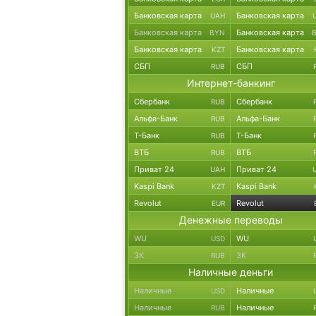
Банковская карта
Банковская карта
UAH
Банковская карта
Банковская карта
BYN
Банковская карта
Банковская карта
KZT
СБП
СБП
RUB
Интернет-банкинг
Сбербанк
Сбербанк
RUB
Альфа-Банк
Альфа-Банк
RUB
Т-Банк
Т-Банк
RUB
ВТБ
ВТБ
RUB
Приват 24
Приват 24
UAH
Kaspi Bank
Kaspi Bank
KZT
Revolut
Revolut
EUR
Денежные переводы
WU
WU
USD
ЗК
ЗК
RUB
Наличные деньги
Наличные
Наличные
USD
Наличные
Наличные
RUB