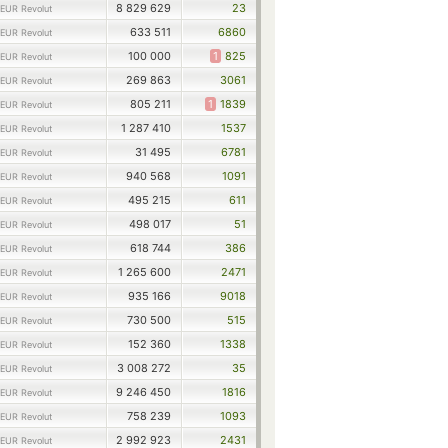
8 829 629
23
EUR Revolut
633 511
6860
EUR Revolut
100 000
1
825
EUR Revolut
269 863
3061
EUR Revolut
805 211
1
1839
EUR Revolut
1 287 410
1537
EUR Revolut
31 495
6781
EUR Revolut
940 568
1091
EUR Revolut
495 215
611
EUR Revolut
498 017
51
EUR Revolut
618 744
386
EUR Revolut
1 265 600
2471
EUR Revolut
935 166
9018
EUR Revolut
730 500
515
EUR Revolut
152 360
1338
EUR Revolut
3 008 272
35
EUR Revolut
9 246 450
1816
EUR Revolut
758 239
1093
EUR Revolut
2 992 923
2431
EUR Revolut