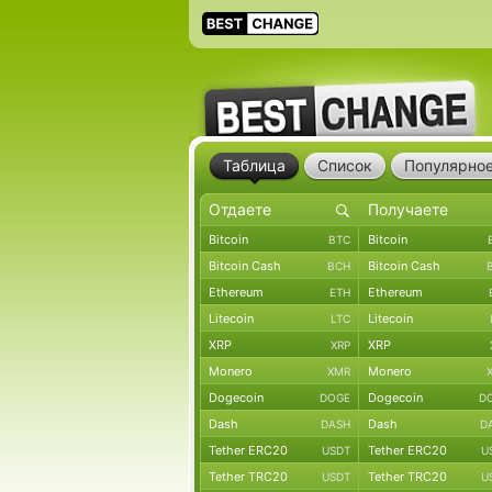
Таблица
Список
Популярно
Bitcoin
Bitcoin
BTC
Bitcoin Cash
Bitcoin Cash
BCH
Ethereum
Ethereum
ETH
Litecoin
Litecoin
LTC
XRP
XRP
XRP
Monero
Monero
XMR
Dogecoin
Dogecoin
DOGE
D
Dash
Dash
DASH
D
Tether ERC20
Tether ERC20
USDT
U
Tether TRC20
Tether TRC20
USDT
U