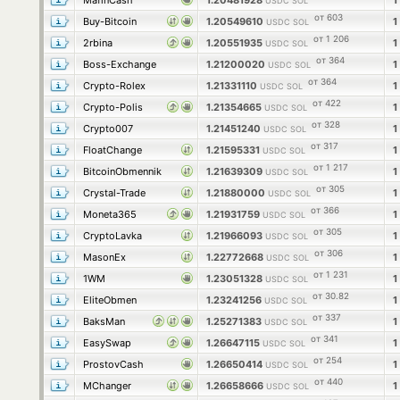
MafinCash
1.20481928
1
USDC SOL
от 603
Buy-Bitcoin
1.20549610
1
USDC SOL
от 1 206
2rbina
1.20551935
1
USDC SOL
от 364
Boss-Exchange
1.21200020
1
USDC SOL
от 364
Crypto-Rolex
1.21331110
1
USDC SOL
от 422
Crypto-Polis
1.21354665
1
USDC SOL
от 328
Crypto007
1.21451240
1
USDC SOL
от 317
FloatChange
1.21595331
1
USDC SOL
от 1 217
BitcoinObmennik
1.21639309
1
USDC SOL
от 305
Crystal-Trade
1.21880000
1
USDC SOL
от 366
Moneta365
1.21931759
1
USDC SOL
от 305
CryptoLavka
1.21966093
1
USDC SOL
от 306
MasonEx
1.22772668
1
USDC SOL
от 1 231
1WM
1.23051328
1
USDC SOL
от 30.82
EliteObmen
1.23241256
1
USDC SOL
от 337
BaksMan
1.25271383
1
USDC SOL
от 341
EasySwap
1.26647115
1
USDC SOL
от 254
ProstovCash
1.26650414
1
USDC SOL
от 440
MChanger
1.26658666
1
USDC SOL