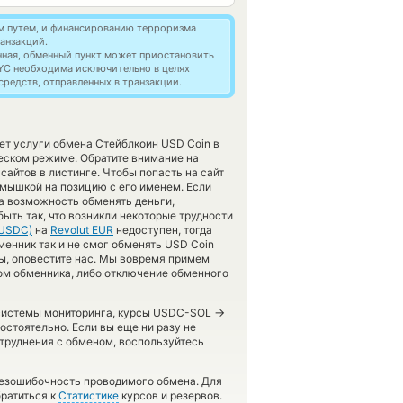
м путем, и финансированию терроризма
анзакций.
нная, обменный пункт может приостановить
YC необходима исключительно в целях
редств, отправленных в транзакции.
яет услуги обмена Стейблкоин USD Coin в
еском режиме. Обратите внимание на
айтов в листинге. Чтобы попасть на сайт
 мышкой на позицию с его именем. Если
а возможность обменять деньги,
ыть так, что возникли некоторые трудности
USDC)
на
Revolut EUR
недоступен, тогда
енник так и не смог обменять USD Coin
обры, оповестите нас. Мы вовремя примем
м обменника, либо отключение обменного
→
й системы мониторинга, курсы USDC-SOL
остоятельно. Если вы еще ни разу не
труднения с обменом, воспользуйтесь
безошибочность проводимого обмена. Для
ратиться к
Статистике
курсов и резервов.