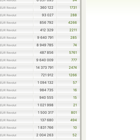
6 057 095
94
EUR Revolut
360 122
1731
EUR Revolut
93 027
288
EUR Revolut
856 792
4266
EUR Revolut
412 329
2211
EUR Revolut
9 640 791
285
EUR Revolut
8 949 785
74
EUR Revolut
487 856
5761
EUR Revolut
9 640 009
777
EUR Revolut
14 373 791
2474
EUR Revolut
721 912
1266
EUR Revolut
1 094 132
57
EUR Revolut
984 735
16
EUR Revolut
940 555
15
EUR Revolut
1 021 998
21
EUR Revolut
1 500 317
801
EUR Revolut
137 680
494
EUR Revolut
1 831 766
10
EUR Revolut
2 004 263
52
EUR Revolut