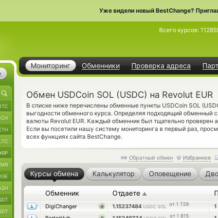
Уже видели новый BestChange? Пригла
Всего курсов:
11285
Мониторинг
Обменники
Проверка адреса
Пар
е
Обмен USDCoin SOL (USDC) на Revolut EUR
В списке ниже перечислены обменные пункты USDCoin SOL (USDC
BTC
выгодности обменного курса. Определяя подходящий обменный са
BCH
валюты Revolut EUR. Каждый обменник был тщательно проверен 
Если вы посетили нашу систему мониторинга в первый раз, прос
ETH
всех функциях сайта BestChange.
LTC
XRP
Обратный обмен
Избранное
XMR
Курсы обмена
Калькулятор
Оповещение
Дво
OGE
ASH
Обменник
Отдаете
▲
SDT
от 1 729
DigiChanger
1.15237484
1
USDC SOL
SDT
от 1 815