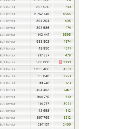
2 389 900
724
EUR Revolut
852 930
780
EUR Revolut
6 762 145
4545
EUR Revolut
894 394
405
EUR Revolut
892 586
174
EUR Revolut
1 143 441
6595
EUR Revolut
983 302
1374
EUR Revolut
42 950
4671
EUR Revolut
917 837
478
EUR Revolut
500 000
1
1003
EUR Revolut
1 835 466
4681
EUR Revolut
93 848
1653
EUR Revolut
99 748
123
EUR Revolut
494 453
7457
EUR Revolut
944 779
519
EUR Revolut
114 737
8021
EUR Revolut
42 658
812
EUR Revolut
867 769
8512
EUR Revolut
297 131
2466
EUR Revolut