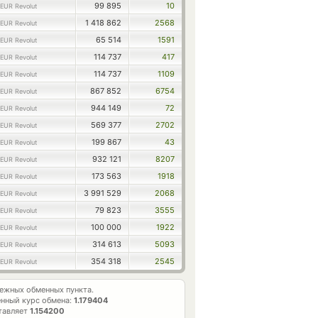
99 895
10
EUR Revolut
1 418 862
2568
EUR Revolut
65 514
1591
EUR Revolut
114 737
417
EUR Revolut
114 737
1109
EUR Revolut
867 852
6754
EUR Revolut
944 149
72
EUR Revolut
569 377
2702
EUR Revolut
199 867
43
EUR Revolut
932 121
8207
EUR Revolut
173 563
1918
EUR Revolut
3 991 529
2068
EUR Revolut
79 823
3555
EUR Revolut
100 000
1922
EUR Revolut
314 613
5093
EUR Revolut
354 318
2545
EUR Revolut
ежных обменных пункта.
нный курс обмена:
1.179404
тавляет
1.154200