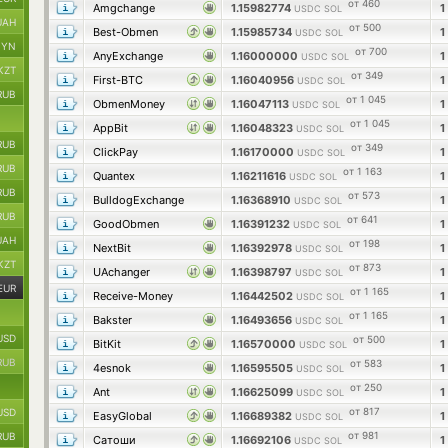
от 460
Amgchange
1.15982774
1
USDC SOL
UAH
от 500
Best-Obmen
1.15985734
1
USDC SOL
BYN
от 700
AnyExchange
1.16000000
1
USDC SOL
KZT
от 349
First-BTC
1.16040956
1
USDC SOL
RUB
от 1 045
ObmenMoney
1.16047113
1
USDC SOL
от 1 045
AppBit
1.16048323
1
USDC SOL
RUB
от 349
ClickPay
1.16170000
1
USDC SOL
RUB
от 1 163
Quantex
1.16211616
1
USDC SOL
RUB
от 573
BulldogExchange
1.16368910
1
USDC SOL
RUB
от 641
GoodObmen
1.16391232
1
USDC SOL
UAH
от 198
NextBit
1.16392978
1
USDC SOL
KZT
от 873
UAchanger
1.16398797
1
USDC SOL
EUR
от 1 165
Receive-Money
1.16442502
1
USDC SOL
от 1 165
Bakster
1.16493656
1
USDC SOL
USD
от 500
BitKit
1.16570000
1
USDC SOL
RUB
от 583
4esnok
1.16595505
1
USDC SOL
от 250
Ant
1.16625099
1
USDC SOL
от 817
USD
EasyGlobal
1.16689382
1
USDC SOL
от 981
RUB
Сатоши
1.16692106
1
USDC SOL