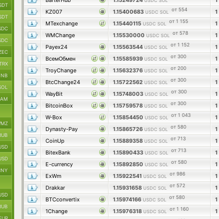
BarterHub
1.15249724
1
USDC SOL
SDT
от 554
KZ007
1.15400683
1
USDC SOL
SDT
от 1 155
MTexchange
1.15440115
1
USDC SOL
SDC
от 578
WMChange
1.15530000
1
USDC SOL
SDC
от 1 152
Payex24
1.15563544
1
USDC SOL
ZEC
от 300
ВсемОбмен
1.15585939
1
USDC SOL
TRX
от 200
TroyChange
1.15632376
1
USDC SOL
BNB
от 300
BtcChange24
1.15722562
1
USDC SOL
SOL
от 300
WayBit
1.15748003
1
USDC SOL
RAM
от 300
BitcoinBox
1.15759578
1
USDC SOL
от 1 043
W-Box
1.15854450
1
USDC SOL
MZ
от 580
Dynasty-Pay
1.15865726
1
USDC SOL
RUB
от 713
CoinUp
1.15889358
1
USDC SOL
USD
от 713
BitexBank
1.15890433
1
USDC SOL
USD
от 580
E-currency
1.15892850
1
USDC SOL
CNY
от 986
ExWm
1.15922541
1
USDC SOL
от 572
Drakkar
1.15931658
1
USDC SOL
USD
от 580
BTCconvertix
1.15974166
1
USDC SOL
RUB
от 1 160
1Change
1.15976318
1
USDC SOL
EUR