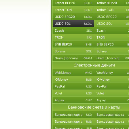
Tether BEP20
Tether BEP20
USDT
U
Tether TON
Tether TON
USDT
U
USDC ERC20
USDC ERC20
USDC
U
USDC SOL
USDC SOL
USDC
U
Zcash
Zcash
ZEC
TRON
TRON
TRX
BNB BEP20
BNB BEP20
BNB
Solana
Solana
SOL
Gram (Toncoin)
Gram (Toncoin)
GRAM
G
Электронные деньги
WebMoney
WebMoney
WMZ
W
ЮMoney
ЮMoney
RUB
PayPal
PayPal
USD
Volet
Volet
USD
Alipay
Alipay
CNY
Банковские счета и карты
Банковская карта
Банковская карта
USD
Банковская карта
Банковская карта
RUB
Банковская карта
Банковская карта
EUR