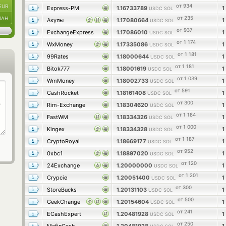
от 934
EUR
Express-PM
1.16733789
1
USDC SOL
от 235
UAH
Акулы
1.17080664
1
USDC SOL
от 937
ExchangeExpress
1.17086010
1
USDC SOL
от 1 174
WxMoney
1.17335086
1
USDC SOL
от 1 181
99Rates
1.18000644
1
USDC SOL
от 1 181
Bitok777
1.18001619
1
USDC SOL
от 1 039
WmMoney
1.18002733
1
USDC SOL
от 591
CashRocket
1.18161408
1
USDC SOL
от 300
Rim-Exchange
1.18304620
1
USDC SOL
от 1 184
FastWM
1.18334326
1
USDC SOL
от 1 000
Kingex
1.18334328
1
USDC SOL
от 1 187
CryptoRoyal
1.18669177
1
USDC SOL
от 952
0xbc1
1.18897020
1
USDC SOL
от 120
24Exchange
1.20000000
1
USDC SOL
от 1 201
Crypcie
1.20051400
1
USDC SOL
от 300
StoreBucks
1.20131103
1
USDC SOL
от 500
GeekChange
1.20154604
1
USDC SOL
от 241
ECashExpert
1.20481928
1
USDC SOL
от 250