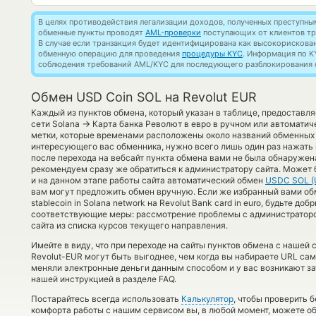
В целях противодействия легализации доходов, полученных преступны
обменные пункты проводят
AML-проверки
поступающих от клиентов тр
В случае если транзакция будет идентифицирована как высокорискова
обменную операцию для проведения
процедуры KYC
. Информация по K
соблюдения требований AML/KYC для последующего разблокирования с
Обмен USD Coin SOL на Revolut EUR
Каждый из пунктов обмена, который указан в таблице, предоставл
→
сети Solana
Карта банка Револют в евро в ручном или автоматич
метки, которые временами расположены около названий обменных с
интересующего вас обменника, нужно всего лишь один раз нажать
после перехода на вебсайт пункта обмена вами не была обнаружен
рекомендуем сразу же обратиться к администратору сайта. Может б
и на данном этапе работы сайта автоматический обмен
USDC SOL (
вам могут предложить обмен вручную. Если же избранный вами обм
stablecoin in Solana network на Revolut Bank card in euro, будьте д
соответствующие меры: рассмотрение проблемы с администраторо
сайта из списка курсов текущего направления.
Имейте в виду, что при переходе на сайты пунктов обмена с наше
Revolut-EUR могут быть выгоднее, чем когда вы набираете URL сам
меняли электронные деньги данным способом и у вас возникают за
нашей инструкцией в разделе FAQ.
Постарайтесь всегда использовать
Калькулятор
, чтобы проверить 
комфорта работы с нашим сервисом вы, в любой момент, можете об