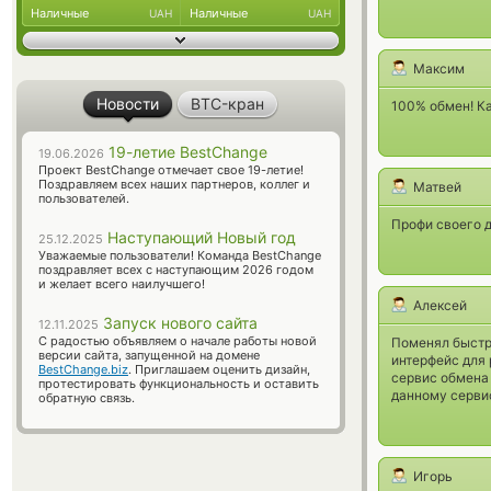
Наличные
Наличные
UAH
UAH
Максим
Новости
BTC-кран
100% обмен! К
19-летие BestChange
19.06.2026
Проект BestChange отмечает свое 19-летие!
Поздравляем всех наших партнеров, коллег и
Матвей
пользователей.
Профи своего д
Наступающий Новый год
25.12.2025
Уважаемые пользователи! Команда BestChange
поздравляет всех с наступающим 2026 годом
и желает всего наилучшего!
Алексей
Запуск нового сайта
12.11.2025
С радостью объявляем о начале работы новой
Поменял быстро
версии сайта, запущенной на домене
интерфейс для 
BestChange.biz
. Приглашаем оценить дизайн,
сервис обмена
протестировать функциональность и оставить
данному серви
обратную связь.
Игорь