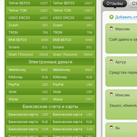
Отзывы
Ст
Tether BEP20
Tether BEP20
USDT
USDT
Tether TON
Tether TON
USDT
USDT
Добавить о
USDC ERC20
USDC ERC20
USDC
USDC
Zcash
Zcash
ZEC
ZEC
Максим
TRON
TRON
TRX
TRX
Сайт давно в за
BNB BEP20
BNB BEP20
BNB
BNB
Solana
Solana
SOL
SOL
Gram (Toncoin)
Gram (Toncoin)
GRAM
GRAM
Электронные деньги
Артур
WebMoney
WebMoney
WMZ
WMZ
Средства пере
ЮMoney
ЮMoney
RUB
RUB
PayPal
PayPal
USD
USD
Volet
Volet
USD
USD
Максим
Alipay
Alipay
CNY
CNY
Зашел, обменял
Банковские счета и карты
Банковская карта
Банковская карта
USD
USD
Банковская карта
Банковская карта
RUB
RUB
Ян
Банковская карта
Банковская карта
EUR
EUR
Банковская карта
Банковская карта
UAH
UAH