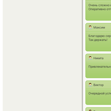
Очень сложно к
Оперативно отп
Максим
Благодарю сер
Так держать!
Никита
Привлекательн
Виктор
Очередной усп