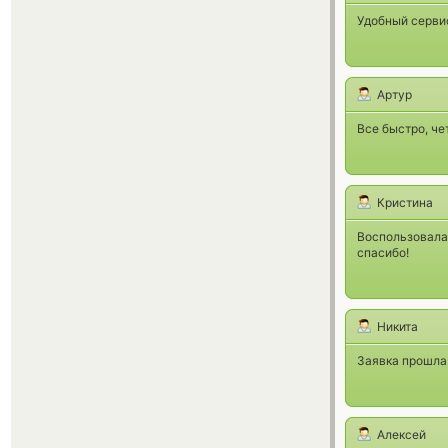
Удобный серви
Артур
Все быстро, че
Кристина
Воспользовалас
спасибо!
Никита
Заявка прошла 
Алексей