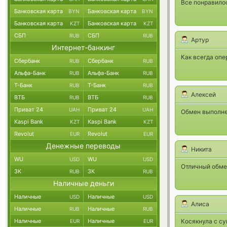
Все понравилос
Банковская карта
Банковская карта
BYN
BYN
Банковская карта
Банковская карта
KZT
KZT
СБП
СБП
RUB
RUB
Артур
Интернет-банкинг
Как всегда опе
Сбербанк
Сбербанк
RUB
RUB
Альфа-Банк
Альфа-Банк
RUB
RUB
Т-Банк
Т-Банк
RUB
RUB
Алексей
ВТБ
ВТБ
RUB
RUB
Приват 24
Приват 24
UAH
UAH
Обмен выполне
Kaspi Bank
Kaspi Bank
KZT
KZT
Revolut
Revolut
EUR
EUR
Денежные переводы
Никита
WU
WU
USD
USD
Отличный обмен
ЗК
ЗК
RUB
RUB
Наличные деньги
Наличные
Наличные
USD
USD
Алиса
Наличные
Наличные
RUB
RUB
Наличные
Наличные
Косякнула с с
EUR
EUR