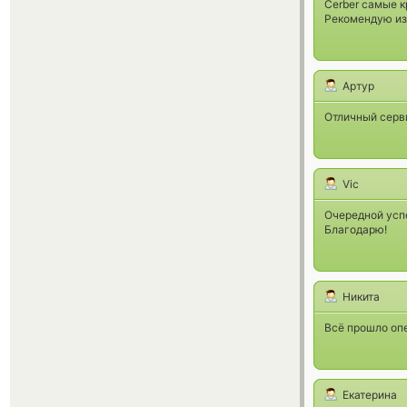
Cerber самые к
Рекомендую изо
Артур
Отличный серв
Vic
Очередной усп
Благодарю!
Никита
Всё прошло опе
Екатерина