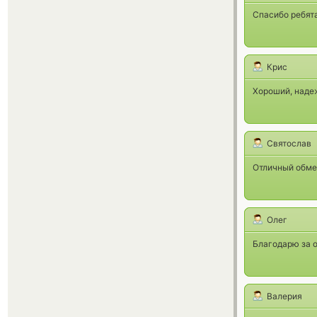
Спасибо ребята
Крис
Хороший, наде
Святослав
Отличный обмен
Олег
Благодарю за о
Валерия