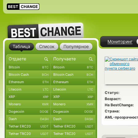
Мониторинг
Таблица
Список
Популярное
Bitcoin
Bitcoin
BTC
BTC
Bitcoin Cash
Bitcoin Cash
BCH
BCH
Ethereum
Ethereum
ETH
ETH
Litecoin
Litecoin
LTC
LTC
Статус:
XRP
XRP
XRP
XRP
Возраст:
Monero
Monero
XMR
XMR
На BestChange:
Страна:
Dogecoin
Dogecoin
DOGE
DOGE
AML-прозрачност
Dash
Dash
DASH
DASH
Tether ERC20
Tether ERC20
USDT
USDT
Tether TRC20
Tether TRC20
USDT
USDT