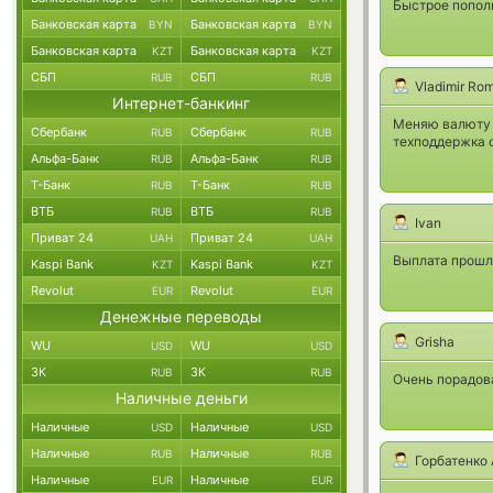
Быстрое пополн
Банковская карта
Банковская карта
BYN
BYN
Банковская карта
Банковская карта
KZT
KZT
СБП
СБП
RUB
RUB
Vladimir Ro
Интернет-банкинг
Меняю валюту в
Сбербанк
Сбербанк
RUB
RUB
техподдержка о
Альфа-Банк
Альфа-Банк
RUB
RUB
Т-Банк
Т-Банк
RUB
RUB
ВТБ
ВТБ
RUB
RUB
Ivan
Приват 24
Приват 24
UAH
UAH
Выплата прошл
Kaspi Bank
Kaspi Bank
KZT
KZT
Revolut
Revolut
EUR
EUR
Денежные переводы
Grisha
WU
WU
USD
USD
ЗК
ЗК
RUB
RUB
Очень порадова
Наличные деньги
Наличные
Наличные
USD
USD
Наличные
Наличные
RUB
RUB
Горбатенко
Наличные
Наличные
EUR
EUR