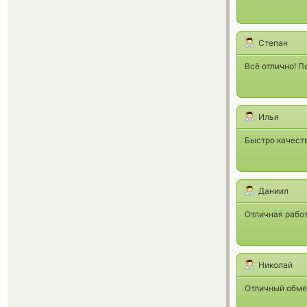
Степан
Всё отлично! П
Илья
Быстро качеств
Даниил
Отличная работ
Николай
Отличный обме