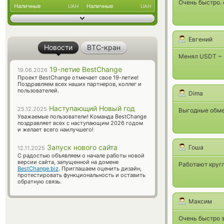
Очень быстро. 
Наличные
Наличные
UAH
UAH
Евгений
Новости
BTC-кран
Менял USDT ~ 2
19-летие BestChange
19.06.2026
Проект BestChange отмечает свое 19-летие!
Поздравляем всех наших партнеров, коллег и
пользователей.
Dima
Наступающий Новый год
25.12.2025
Выгодные обме
Уважаемые пользователи! Команда BestChange
поздравляет всех с наступающим 2026 годом
и желает всего наилучшего!
Запуск нового сайта
Гоша
12.11.2025
С радостью объявляем о начале работы новой
версии сайта, запущенной на домене
Работают кругл
BestChange.biz
. Приглашаем оценить дизайн,
протестировать функциональность и оставить
обратную связь.
Максим
Очень быстро з