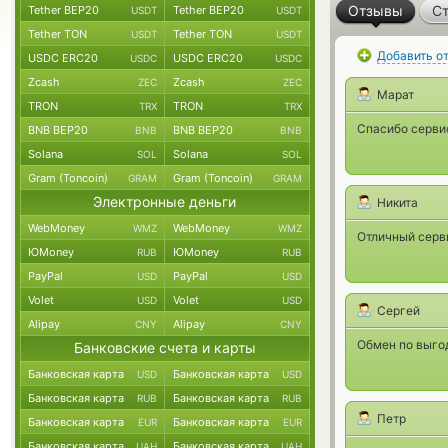
Отзывы
Ст
Tether BEP20
Tether BEP20
USDT
USDT
Tether TON
Tether TON
USDT
USDT
Добавить о
USDC ERC20
USDC ERC20
USDC
USDC
Zcash
Zcash
ZEC
ZEC
Марат
TRON
TRON
TRX
TRX
Спасибо серви
BNB BEP20
BNB BEP20
BNB
BNB
Solana
Solana
SOL
SOL
Gram (Toncoin)
Gram (Toncoin)
GRAM
GRAM
Электронные деньги
Никита
WebMoney
WebMoney
WMZ
WMZ
Отличный серви
ЮMoney
ЮMoney
RUB
RUB
PayPal
PayPal
USD
USD
Volet
Volet
USD
USD
Сергей
Alipay
Alipay
CNY
CNY
Обмен по выго
Банковские счета и карты
Банковская карта
Банковская карта
USD
USD
Банковская карта
Банковская карта
RUB
RUB
Петр
Банковская карта
Банковская карта
EUR
EUR
Банковская карта
Банковская карта
UAH
UAH