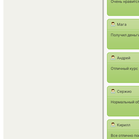
Очень нравитс
Мага
Получил деньг
Андрей
Отличный курс
Сержио
Нормальный обм
Кирилл
Все отлично по