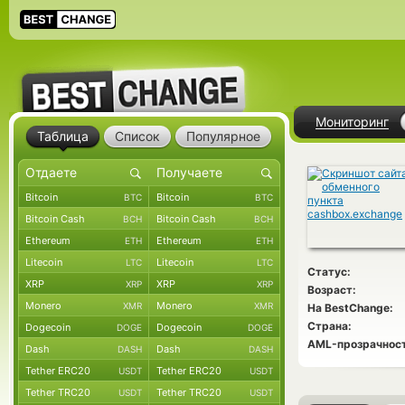
Мониторинг
Таблица
Список
Популярное
Bitcoin
Bitcoin
BTC
BTC
Bitcoin Cash
Bitcoin Cash
BCH
BCH
Ethereum
Ethereum
ETH
ETH
Litecoin
Litecoin
LTC
LTC
Статус:
XRP
XRP
XRP
XRP
Возраст:
Monero
Monero
XMR
XMR
На BestChange:
Страна:
Dogecoin
Dogecoin
DOGE
DOGE
AML-прозрачност
Dash
Dash
DASH
DASH
Tether ERC20
Tether ERC20
USDT
USDT
Tether TRC20
Tether TRC20
USDT
USDT