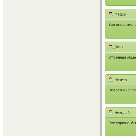
Федор
Все оперативно
Даня
Отличный обме
Никита
Оперативно поп
Николай
Все хорошо, бы