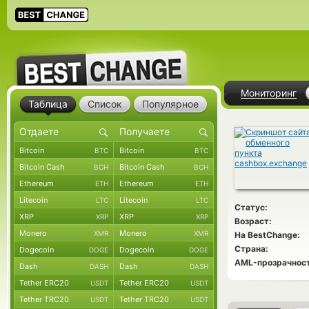
Мониторинг
Таблица
Список
Популярное
Bitcoin
Bitcoin
BTC
BTC
Bitcoin Cash
Bitcoin Cash
BCH
BCH
Ethereum
Ethereum
ETH
ETH
Litecoin
Litecoin
LTC
LTC
Статус:
XRP
XRP
XRP
XRP
Возраст:
Monero
Monero
XMR
XMR
На BestChange:
Страна:
Dogecoin
Dogecoin
DOGE
DOGE
AML-прозрачност
Dash
Dash
DASH
DASH
Tether ERC20
Tether ERC20
USDT
USDT
Tether TRC20
Tether TRC20
USDT
USDT