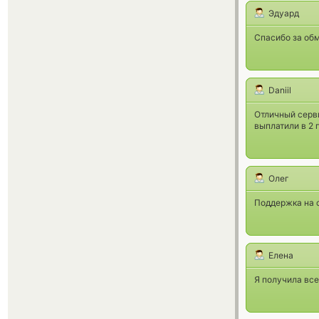
Эдуард
Спасибо за об
Daniil
Отличный серв
выплатили в 2 
Олег
Поддержка на с
Елена
Я получила все