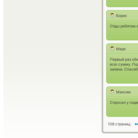
Борис
Отдш ребятам з
Марк
Первый раз обм
всю сумму. По
заявки. Спасиб
Максим
Спросил у поде
108 страниц: