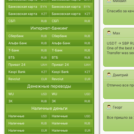
Михаил
Банковская карта
Банковская карта
BYN
BYN
Спасибо за ка
Банковская карта
Банковская карта
KZT
KZT
СБП
СБП
RUB
RUB
Интернет-банкинг
Max
Сбербанк
Сбербанк
RUB
RUB
Альфа-Банк
Альфа-Банк
USDT -> SBP R
RUB
RUB
One of the best 
Т-Банк
Т-Банк
RUB
RUB
Transfer was secu
ВТБ
ВТБ
RUB
RUB
Приват 24
Приват 24
UAH
UAH
Kaspi Bank
Kaspi Bank
KZT
KZT
Дмитрий
Revolut
Revolut
EUR
EUR
Отлично все пр
Денежные переводы
WU
WU
USD
USD
ЗК
ЗК
RUB
RUB
Георг
Наличные деньги
Наличные
Наличные
USD
USD
Все пришло за 
Наличные
Наличные
RUB
RUB
Наличные
Наличные
EUR
EUR