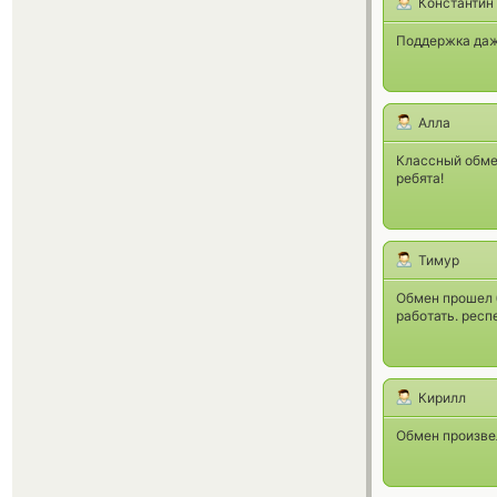
Константин
Поддержка даже
Алла
Классный обме
ребята!
Тимур
Обмен прошел б
работать. респе
Кирилл
Обмен произвел