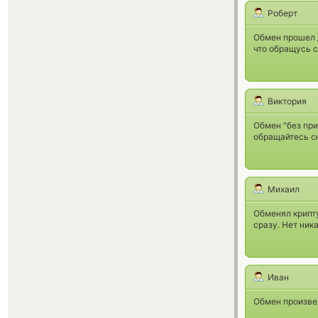
Роберт
Обмен прошел д
что обращусь с
Виктория
Обмен "без при
обращайтесь с
Михаил
Обменял крипту
сразу. Нет ник
Иван
Обмен произвел