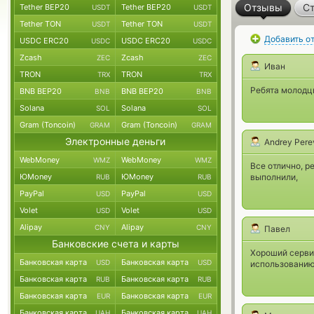
Отзывы
Ст
Tether BEP20
Tether BEP20
USDT
USDT
Tether TON
Tether TON
USDT
USDT
Добавить о
USDC ERC20
USDC ERC20
USDC
USDC
Zcash
Zcash
ZEC
ZEC
Иван
TRON
TRON
TRX
TRX
Ребята молодцы
BNB BEP20
BNB BEP20
BNB
BNB
Solana
Solana
SOL
SOL
Gram (Toncoin)
Gram (Toncoin)
GRAM
GRAM
Электронные деньги
Andrey Pere
WebMoney
WebMoney
WMZ
WMZ
Все отлично, р
ЮMoney
ЮMoney
выполнили,
RUB
RUB
PayPal
PayPal
USD
USD
Volet
Volet
USD
USD
Alipay
Alipay
CNY
CNY
Павел
Банковские счета и карты
Хороший сервис
Банковская карта
Банковская карта
USD
USD
использованию
Банковская карта
Банковская карта
RUB
RUB
Банковская карта
Банковская карта
EUR
EUR
Банковская карта
Банковская карта
UAH
UAH