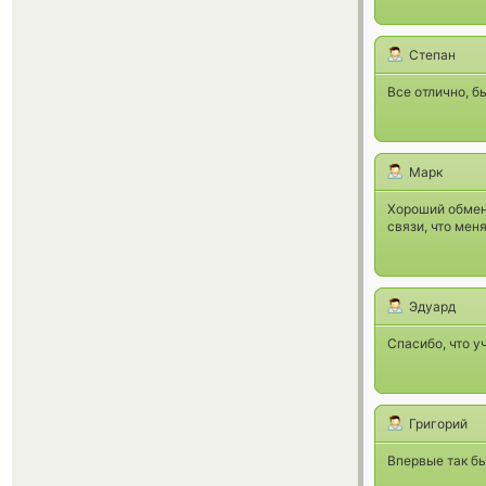
Степан
Все отлично, б
Марк
Хороший обменн
связи, что мен
Эдуард
Спасибо, что у
Григорий
Впервые так бы