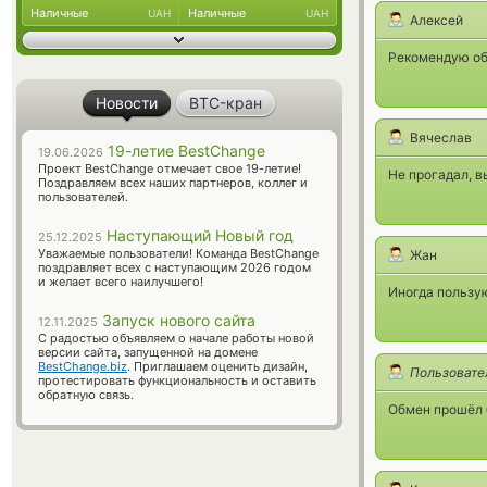
Наличные
Наличные
UAH
UAH
Алексей
Рекомендую об
Новости
BTC-кран
Вячеслав
19-летие BestChange
19.06.2026
Проект BestChange отмечает свое 19-летие!
Не прогадал, в
Поздравляем всех наших партнеров, коллег и
пользователей.
Наступающий Новый год
25.12.2025
Уважаемые пользователи! Команда BestChange
Жан
поздравляет всех с наступающим 2026 годом
и желает всего наилучшего!
Иногда пользую
Запуск нового сайта
12.11.2025
С радостью объявляем о начале работы новой
версии сайта, запущенной на домене
BestChange.biz
. Приглашаем оценить дизайн,
Пользовате
протестировать функциональность и оставить
обратную связь.
Обмен прошёл б