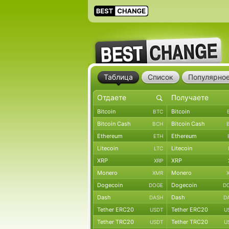
Таблица
Список
Популярно
Bitcoin
Bitcoin
BTC
Bitcoin Cash
Bitcoin Cash
BCH
Ethereum
Ethereum
ETH
Litecoin
Litecoin
LTC
XRP
XRP
XRP
Monero
Monero
XMR
Dogecoin
Dogecoin
DOGE
D
Dash
Dash
DASH
D
Tether ERC20
Tether ERC20
USDT
U
Tether TRC20
Tether TRC20
USDT
U