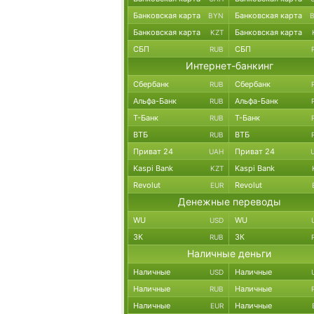
Банковская карта
Банковская карта
BYN
Банковская карта
Банковская карта
KZT
СБП
СБП
RUB
Интернет-банкинг
Сбербанк
Сбербанк
RUB
Альфа-Банк
Альфа-Банк
RUB
Т-Банк
Т-Банк
RUB
ВТБ
ВТБ
RUB
Приват 24
Приват 24
UAH
Kaspi Bank
Kaspi Bank
KZT
Revolut
Revolut
EUR
Денежные переводы
WU
WU
USD
ЗК
ЗК
RUB
Наличные деньги
Наличные
Наличные
USD
Наличные
Наличные
RUB
Наличные
Наличные
EUR