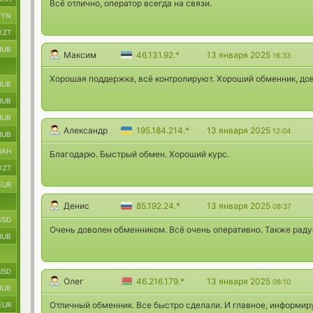
Всё отлично, оператор всегда на связи.
BYN
KZT
RUB
Максим
46.131.92.*
13 января 2025
16:33
Хорошая поддержка, всё контролируют. Хороший обменник, до
RUB
RUB
RUB
Александр
195.184.214.*
13 января 2025
12:04
RUB
UAH
Благодарю. Быстрый обмен. Хороший курс.
KZT
EUR
Денис
85.192.24.*
13 января 2025
08:37
USD
Очень доволен обменником. Всё очень оперативно. Также рад
RUB
USD
Олег
46.216.179.*
13 января 2025
08:10
RUB
Отличный обменник. Все быстро сделали. И главное, информиру
EUR