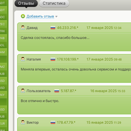
Отзывы
Статистика
SDT
SDT
Добавить отзыв
SDC
ZEC
Давид
46.233.216.*
17 января 2025
12:34
TRX
Сделка состоялась, спасибо большое…
BNB
SOL
RAM
Наталия
176.108.199.*
17 января 2025
09:48
MZ
Меняла впервые, осталась очень довольна сервисом и поддер
RUB
USD
USD
Пользователь
5.187.87.*
16 января 2025
15:33
CNY
Все отлично и быстро.
USD
RUB
Виктор
178.47.79.*
15 января 2025
11:29
EUR
UAH