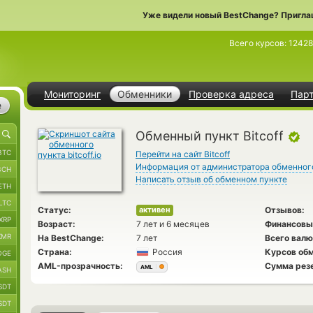
Уже видели новый BestChange? Пригла
Всего курсов:
1242
Мониторинг
Обменники
Проверка адреса
Пар
е
Обменный пункт Bitcoff
BTC
Перейти на сайт Bitcoff
Информация от администратора обменног
BCH
Написать отзыв об обменном пункте
ETH
LTC
Статус:
Отзывов:
активен
XRP
Возраст:
7 лет и 6 месяцев
Финансовы
XMR
На BestChange:
7 лет
Всего валю
Страна:
Россия
Курсов обм
OGE
AML-прозрачность:
Сумма рез
AML
ASH
SDT
SDT