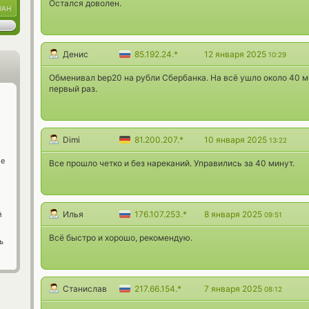
Остался доволен.
UAH
Денис
85.192.24.*
12 января 2025
10:29
Обменивал bep20 на рубли Сбербанка. На всё ушло около 40 
первый раз.
Dimi
81.200.207.*
10 января 2025
13:22
ge
Все прошло четко и без нареканий. Управились за 40 минут.
Илья
176.107.253.*
8 января 2025
й
09:51
Всё быстро и хорошо, рекомендую.
ь
Станислав
217.66.154.*
7 января 2025
08:12