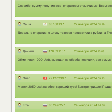
Спасибо, сумму получил всю, операторы отзывчивые. Всем ре
Саша
83.168.13.*
27 ноября 2024
08:59
Довольно оперативно штуку тезеров превратили в рубли на Тин
Даниил
176.59.115.*
26 ноября 2024
15:03
Обменивал 1000 Usdt, выводил на сбербанкпришли, вся сумма,
Олег
79.127.239.*
25 ноября 2024
09:33
Менял 2050 usdt на сбер. хороший курс! Быстро пришло! Подд
Elza
85.249.25.*
24 ноября 2024
09:58