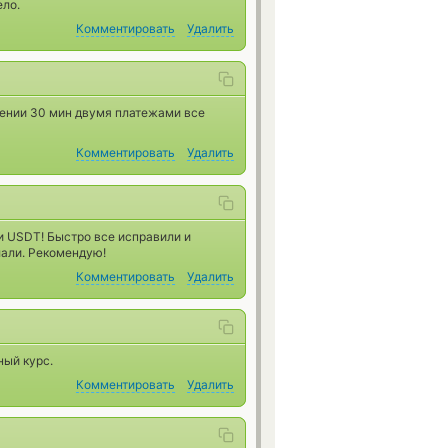
ело.
Комментировать
Удалить
ечении 30 мин двумя платежами все
Комментировать
Удалить
и USDT! Быстро все исправили и
лали. Рекомендую!
Комментировать
Удалить
ный курс.
Комментировать
Удалить