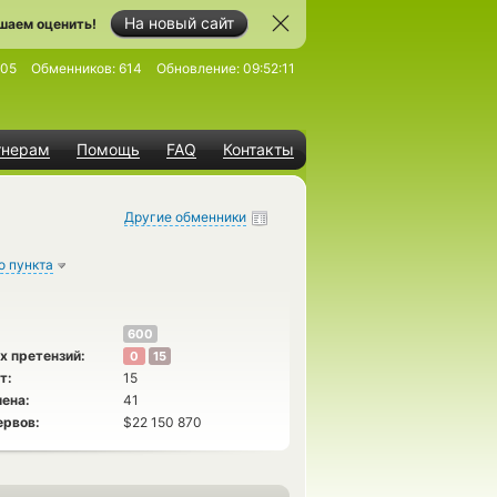
На новый сайт
шаем оценить!
805
Обменников:
614
Обновление:
09:52:11
тнерам
Помощь
FAQ
Контакты
Другие обменники
о пункта
600
х претензий:
0
15
т:
15
ена:
41
ервов:
$22 150 870