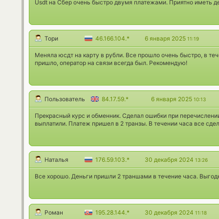
Usdt на Сбер очень быстро двумя платежами. Приятно иметь д
Тори
46.166.104.*
6 января 2025
11:19
Меняла юсдт на карту в рубли. Все прошло очень быстро, в т
пришло, оператор на связи всегда был. Рекомендую!
Пользователь
84.17.59.*
6 января 2025
10:13
Прекрасный курс и обменник. Сделал ошибки при перечислени
выплатили. Платеж пришел в 2 транзы. В течении часа все сде
Наталья
176.59.103.*
30 декабря 2024
13:26
Все хорошо. Деньги пришли 2 траншами в течение часа. Выгод
Роман
195.28.144.*
30 декабря 2024
11:18