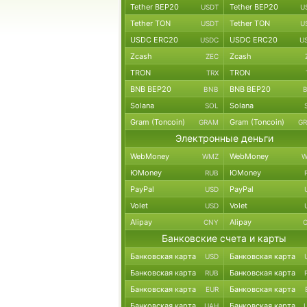
Tether BEP20
Tether BEP20
USDT
U
Tether TON
Tether TON
USDT
U
USDC ERC20
USDC ERC20
USDC
U
Zcash
Zcash
ZEC
TRON
TRON
TRX
BNB BEP20
BNB BEP20
BNB
Solana
Solana
SOL
Gram (Toncoin)
Gram (Toncoin)
GRAM
G
Электронные деньги
WebMoney
WebMoney
WMZ
W
ЮMoney
ЮMoney
RUB
PayPal
PayPal
USD
Volet
Volet
USD
Alipay
Alipay
CNY
Банковские счета и карты
Банковская карта
Банковская карта
USD
Банковская карта
Банковская карта
RUB
Банковская карта
Банковская карта
EUR
Банковская карта
Банковская карта
UAH