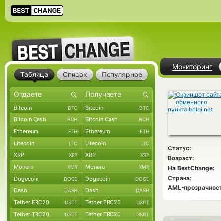
Мониторинг
Таблица
Список
Популярное
Bitcoin
Bitcoin
BTC
BTC
Bitcoin Cash
Bitcoin Cash
BCH
BCH
Ethereum
Ethereum
ETH
ETH
Litecoin
Litecoin
LTC
LTC
Статус:
XRP
XRP
XRP
XRP
Возраст:
Monero
Monero
XMR
XMR
На BestChange:
Страна:
Dogecoin
Dogecoin
DOGE
DOGE
AML-прозрачност
Dash
Dash
DASH
DASH
Tether ERC20
Tether ERC20
USDT
USDT
Tether TRC20
Tether TRC20
USDT
USDT