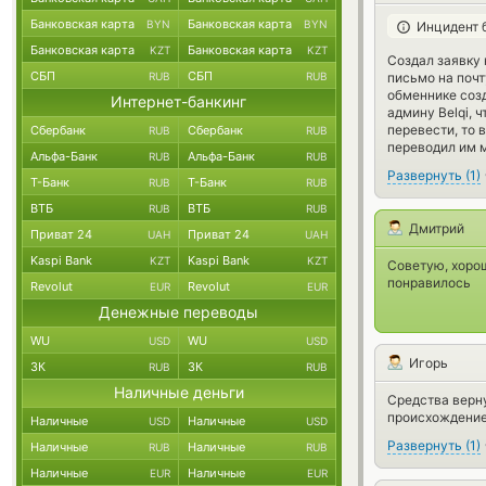
Банковская карта
Банковская карта
BYN
BYN
Инцидент 
Банковская карта
Банковская карта
KZT
KZT
Создал заявку 
СБП
СБП
письмо на почт
RUB
RUB
обменнике созд
Интернет-банкинг
админу Belqi, 
перевести, то 
Сбербанк
Сбербанк
RUB
RUB
переводил им 
Альфа-Банк
Альфа-Банк
RUB
RUB
Развернуть
(
1
)
Т-Банк
Т-Банк
RUB
RUB
ВТБ
ВТБ
RUB
RUB
Дмитрий
Приват 24
Приват 24
UAH
UAH
Kaspi Bank
Kaspi Bank
KZT
KZT
Советую, хорош
понравилось
Revolut
Revolut
EUR
EUR
Денежные переводы
WU
WU
USD
USD
Игорь
ЗК
ЗК
RUB
RUB
Наличные деньги
Средства верну
происхождение
Наличные
Наличные
USD
USD
Развернуть
(
1
)
Наличные
Наличные
RUB
RUB
Наличные
Наличные
EUR
EUR