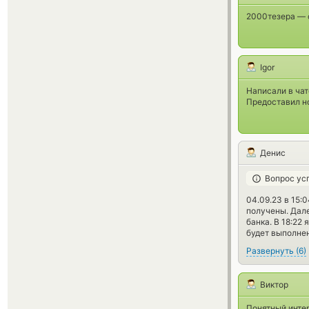
2000тезера — 
Igor
Написали в чат
Предоставил но
Денис
Вопрос ус
04.09.23 в 15:
получены. Дале
банка. В 18:22
будет выполнен
Развернуть
(
6
)
Виктор
Понятный интер