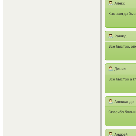
Алекс
Как всегда быс
Рашид
Все быстро. оп
Данил
Всё быстро а г
Александр
Спасибо большо
Андрей