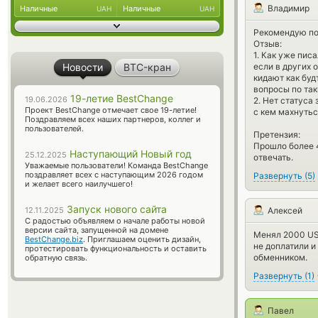
Владимир
Наличные
Наличные
UAH
UAH
Рекомендую по
Отзыв:
1. Как уже пис
если в других 
Новости
BTC-кран
кидают как буд
вопросы по та
19-летие BestChange
19.06.2026
2. Нет статуса
Проект BestChange отмечает свое 19-летие!
с кем махнутьс
Поздравляем всех наших партнеров, коллег и
пользователей.
Претензия:
Прошло более 4
Наступающий Новый год
25.12.2025
отвечать.
Уважаемые пользователи! Команда BestChange
поздравляет всех с наступающим 2026 годом
Развернуть
(
5
)
и желает всего наилучшего!
Запуск нового сайта
Алексей
12.11.2025
С радостью объявляем о начале работы новой
версии сайта, запущенной на домене
Менял 2000 USD
BestChange.biz
. Приглашаем оценить дизайн,
не доплатили и
протестировать функциональность и оставить
обменником.
обратную связь.
Развернуть
(
1
)
Павел