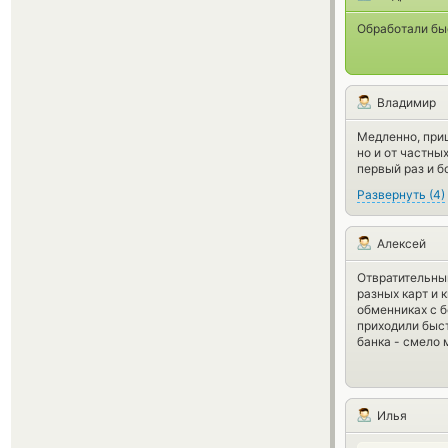
Обработали бы
Владимир
Медленно, приш
но и от частны
первый раз и б
Развернуть
(
4
)
Алексей
Отвратительный
разных карт и 
обменниках с б
приходили быст
банка - смело 
Илья