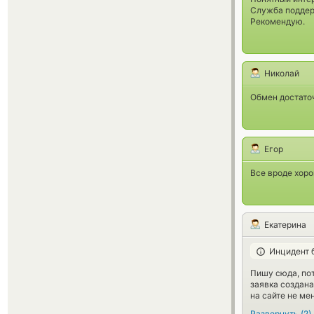
Служба поддерж
Рекомендую.
Николай
Обмен достато
Егор
Все вроде хор
Екатерина
Инцидент 
Пишу сюда, пот
заявка создана
на сайте не ме
Развернуть
(
2
)