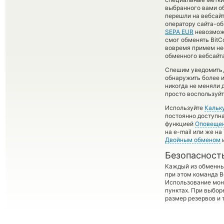
выбранного вами об
перешли на вебсайт
оператору сайта-об
SEPA EUR
невозможн
смог обменять BitCo
вовремя примем не
обменного вебсайта
Спешим уведомить,
обнаружить более 
никогда не меняли
просто воспользуйт
Используйте
Кальк
постоянно доступн
функцией
Оповеще
на e-mail или же н
Двойным обменом
и
Безопасност
Каждый из обменны
при этом команда 
Использование мон
пунктах. При выбор
размер резервов и 