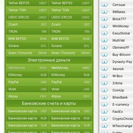
Tether BEP20
Tether BEP20
USDT
USDT
Сатоши
Tether TON
Tether TON
USDT
USDT
99Rates
USDC ERC20
USDC ERC20
USDC
USDC
Bitok777
Zcash
Zcash
ZEC
ZEC
WmMoney
TRON
TRON
TRX
TRX
EasyGlobal
BNB BEP20
BNB BEP20
BNB
BNB
MultiVal
Solana
Solana
SOL
SOL
ObmenoFF
Gram (Toncoin)
Gram (Toncoin)
GRAM
GRAM
Buy-Bitcoin
Электронные деньги
Dynasty-Pay
WebMoney
WebMoney
WMZ
WMZ
4esnok
ЮMoney
ЮMoney
RUB
RUB
W-Box
PayPal
PayPal
USD
USD
2rbina
Volet
Volet
USD
USD
CoinUp
Alipay
Alipay
CNY
CNY
BitexBank
Банковские счета и карты
E-currency
Банковская карта
Банковская карта
USD
USD
FastEx
Банковская карта
Банковская карта
RUB
RUB
CryptoChick
Банковская карта
Банковская карта
EUR
EUR
MTexchange
Банковская карта
Банковская карта
UAH
UAH