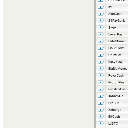
818Finance
Izi
AxoCash
24PayBank
Swex
LovanPay
EliteObmen
FinBitFlow
GrumBot
EasyBusy
BlaBlaMoney
RoyalCash
ProtonPlus
ProstovCash
JohnnyDo
BroGuru
Xchange
BitCash
IziBTC