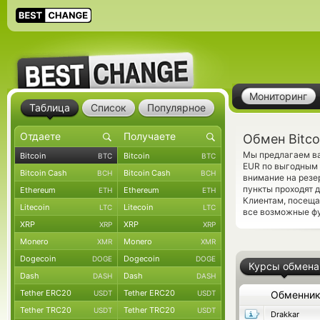
Мониторинг
Таблица
Список
Популярное
Обмен Bitco
Мы предлагаем ва
Bitcoin
Bitcoin
BTC
BTC
EUR по выгодным 
Bitcoin Cash
Bitcoin Cash
BCH
BCH
внимание на резе
пункты проходят 
Ethereum
Ethereum
ETH
ETH
Клиентам, посещ
Litecoin
Litecoin
LTC
LTC
все возможные фу
XRP
XRP
XRP
XRP
Monero
Monero
XMR
XMR
Dogecoin
Dogecoin
DOGE
DOGE
Курсы обмена
Dash
Dash
DASH
DASH
Tether ERC20
Tether ERC20
USDT
USDT
Обменни
Tether TRC20
Tether TRC20
USDT
USDT
Drakkar