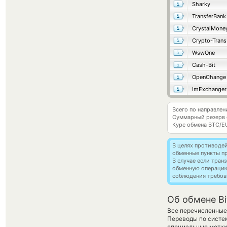
Sharky
TransferBank
CrystalMone
Crypto-Trans
WswOne
Cash-Bit
OpenChange
ImExchanger
Всего по направлен
Суммарный резерв
Курс обмена
BTC/E
В целях противоде
обменные пункты п
В случае если тра
обменную операци
соблюдения требов
Об обмене Bi
Все перечисленные
Переводы по систе
специальные метки,