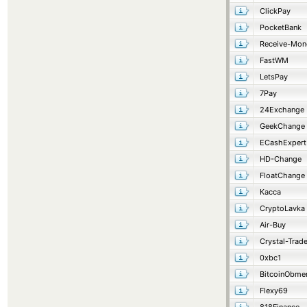
ClickPay
PocketBank
Receive-Mon
FastWM
LetsPay
7Pay
24Exchange
GeekChange
ECashExpert
HD-Change
FloatChange
Касса
CryptoLavka
Air-Buy
Crystal-Trad
0xbc1
BitcoinObme
Flexy69