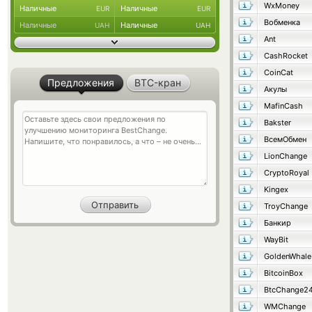
WxMoney
Наличные
Наличные
EUR
EUR
Вобменка
Наличные
Наличные
UAH
UAH
Ant
CashRocket
CoinCat
Предложения
BTC-кран
Акулы
MafinCash
Bakster
ВсемОбмен
LionChange
CryptoRoyal
Kingex
TroyChange
Банкир
WayBit
GoldenWhale
BitcoinBox
BtcChange2
WMChange