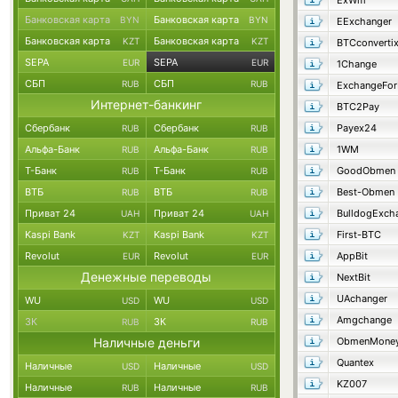
ExWm
Банковская карта
Банковская карта
BYN
BYN
EExchanger
Банковская карта
Банковская карта
KZT
KZT
BTCconverti
SEPA
SEPA
EUR
EUR
1Change
СБП
СБП
RUB
RUB
ExchangeFo
Интернет-банкинг
BTC2Pay
Сбербанк
Сбербанк
Payex24
RUB
RUB
Альфа-Банк
Альфа-Банк
1WM
RUB
RUB
Т-Банк
Т-Банк
GoodObmen
RUB
RUB
ВТБ
ВТБ
Best-Obmen
RUB
RUB
Приват 24
Приват 24
BulldogExch
UAH
UAH
Kaspi Bank
Kaspi Bank
First-BTC
KZT
KZT
Revolut
Revolut
AppBit
EUR
EUR
Денежные переводы
NextBit
UAchanger
WU
WU
USD
USD
Amgchange
ЗК
ЗК
RUB
RUB
Наличные деньги
ObmenMone
Quantex
Наличные
Наличные
USD
USD
KZ007
Наличные
Наличные
RUB
RUB