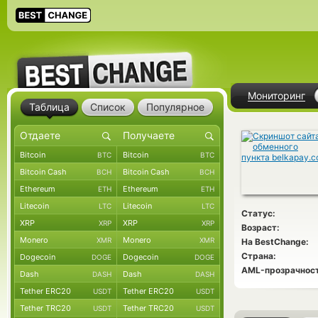
Мониторинг
Таблица
Список
Популярное
Bitcoin
Bitcoin
BTC
BTC
Bitcoin Cash
Bitcoin Cash
BCH
BCH
Ethereum
Ethereum
ETH
ETH
Litecoin
Litecoin
LTC
LTC
Статус:
XRP
XRP
XRP
XRP
Возраст:
Monero
Monero
XMR
XMR
На BestChange:
Страна:
Dogecoin
Dogecoin
DOGE
DOGE
AML-прозрачност
Dash
Dash
DASH
DASH
Tether ERC20
Tether ERC20
USDT
USDT
Tether TRC20
Tether TRC20
USDT
USDT