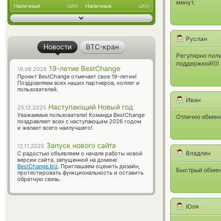
минут.
Наличные
Наличные
UAH
UAH
Руслан
Новости
BTC-кран
Регулярно пол
поддержкой!)))
19-летие BestChange
19.06.2026
Проект BestChange отмечает свое 19-летие!
Поздравляем всех наших партнеров, коллег и
пользователей.
Иван
Наступающий Новый год
25.12.2025
Уважаемые пользователи! Команда BestChange
Отлично обменя
поздравляет всех с наступающим 2026 годом
и желает всего наилучшего!
Запуск нового сайта
12.11.2025
Владлен
С радостью объявляем о начале работы новой
версии сайта, запущенной на домене
BestChange.biz
. Приглашаем оценить дизайн,
Быстрый обмен,
протестировать функциональность и оставить
обратную связь.
Юля