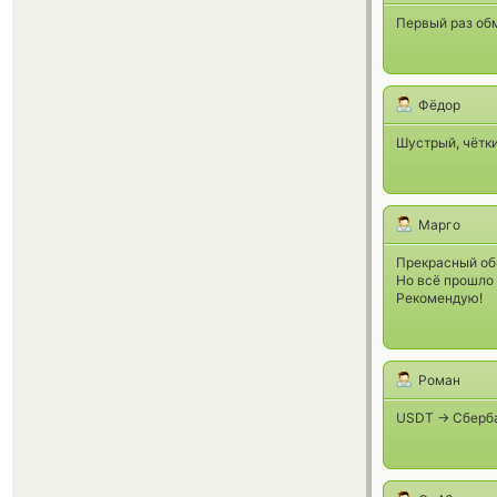
Первый раз обм
Фёдор
Шустрый, чётки
Марго
Прекрасный обм
Но всё прошло 
Рекомендую!
Роман
USDT -> Сберба