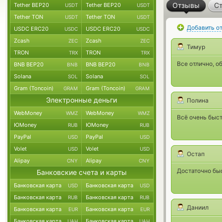
Отзывы
Ст
Tether BEP20
Tether BEP20
USDT
USDT
Tether TON
Tether TON
USDT
USDT
Добавить о
USDC ERC20
USDC ERC20
USDC
USDC
Zcash
Zcash
ZEC
ZEC
Тимур
TRON
TRON
TRX
TRX
Все отлично, о
BNB BEP20
BNB BEP20
BNB
BNB
Solana
Solana
SOL
SOL
Gram (Toncoin)
Gram (Toncoin)
GRAM
GRAM
Электронные деньги
Полина
WebMoney
WebMoney
WMZ
WMZ
Всё очень быст
ЮMoney
ЮMoney
RUB
RUB
PayPal
PayPal
USD
USD
Volet
Volet
USD
USD
Остап
Alipay
Alipay
CNY
CNY
Достаточно быс
Банковские счета и карты
Банковская карта
Банковская карта
USD
USD
Банковская карта
Банковская карта
RUB
RUB
Даниил
Банковская карта
Банковская карта
EUR
EUR
Банковская карта
Банковская карта
UAH
UAH