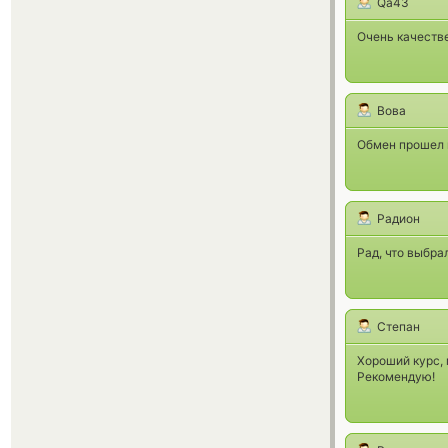
Qa43
Очень качеств
Вова
Обмен прошел к
Радион
Рад, что выбра
Степан
Хороший курс, 
Рекомендую!