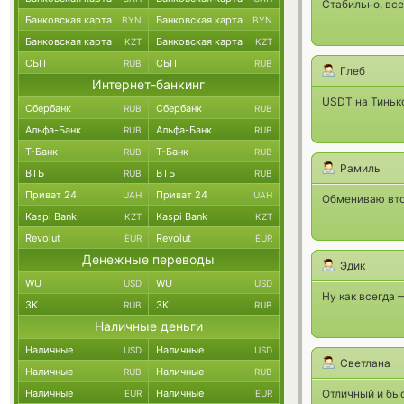
Стабильно, все
Банковская карта
Банковская карта
BYN
BYN
Банковская карта
Банковская карта
KZT
KZT
СБП
СБП
RUB
RUB
Глеб
Интернет-банкинг
USDT на Тинько
Сбербанк
Сбербанк
RUB
RUB
Альфа-Банк
Альфа-Банк
RUB
RUB
Т-Банк
Т-Банк
RUB
RUB
Рамиль
ВТБ
ВТБ
RUB
RUB
Приват 24
Приват 24
UAH
UAH
Обмениваю втор
Kaspi Bank
Kaspi Bank
KZT
KZT
Revolut
Revolut
EUR
EUR
Денежные переводы
Эдик
WU
WU
USD
USD
Ну как всегда 
ЗК
ЗК
RUB
RUB
Наличные деньги
Наличные
Наличные
USD
USD
Светлана
Наличные
Наличные
RUB
RUB
Наличные
Наличные
Отличный и быс
EUR
EUR