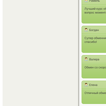
Рамиль
Лучший курс о
вопрос момент
Богдан
Супер обменник
спасибо!
Валера
Обмен со скор
Елена
Отличный обмен