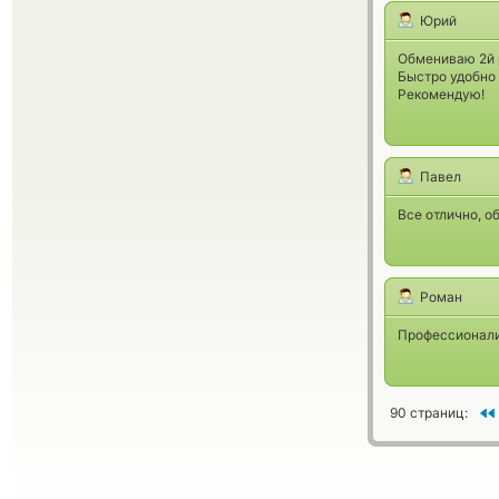
Юрий
Обмениваю 2й 
Быстро удобно 
Рекомендую!
Павел
Все отлично, о
Роман
Профессионали
90 страниц: