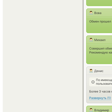
Вова
Обмен прошел з
Михаил
Совершил обмен
Рекомендую ка
Денис
По имеющи
пользоват
Более 3 часов 
Развернуть
(
1
)
Владимир