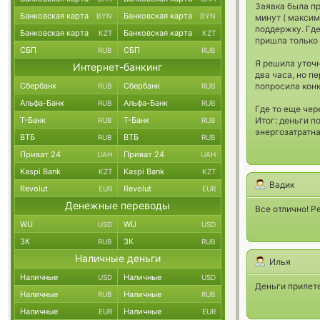
Заявка была пр
Банковская карта
Банковская карта
BYN
BYN
минут ( максим
поддержку. Где
Банковская карта
Банковская карта
KZT
KZT
пришла только 
СБП
СБП
RUB
RUB
Я решила уточн
Интернет-банкинг
два часа, но п
Сбербанк
Сбербанк
попросила конк
RUB
RUB
Альфа-Банк
Альфа-Банк
RUB
RUB
Где то еще чер
Т-Банк
Т-Банк
Итог: деньги п
RUB
RUB
энергозатратна
ВТБ
ВТБ
RUB
RUB
Приват 24
Приват 24
UAH
UAH
Kaspi Bank
Kaspi Bank
KZT
KZT
Вадик
Revolut
Revolut
EUR
EUR
Денежные переводы
Все отлично! Р
WU
WU
USD
USD
ЗК
ЗК
RUB
RUB
Наличные деньги
Илья
Наличные
Наличные
USD
USD
Деньги прилете
Наличные
Наличные
RUB
RUB
Наличные
Наличные
EUR
EUR