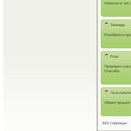
Написал в чат,
Зинаида
Разобрался даж
Роза
Проверял снач
Спасибо.
Пользовате
Обмен прошел 
642 страницы: