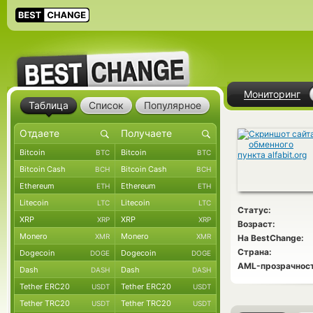
Мониторинг
Таблица
Список
Популярное
Bitcoin
Bitcoin
BTC
BTC
Bitcoin Cash
Bitcoin Cash
BCH
BCH
Ethereum
Ethereum
ETH
ETH
Litecoin
Litecoin
LTC
LTC
Статус:
XRP
XRP
XRP
XRP
Возраст:
Monero
Monero
XMR
XMR
На BestChange:
Страна:
Dogecoin
Dogecoin
DOGE
DOGE
AML-прозрачност
Dash
Dash
DASH
DASH
Tether ERC20
Tether ERC20
USDT
USDT
Tether TRC20
Tether TRC20
USDT
USDT