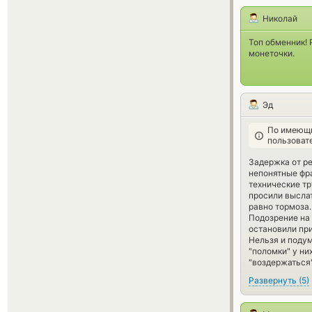
Николай
Топ обменник! 
монеточки.
Эд
По имеющи
пользоват
Задержка от ре
непонятные фра
технические тр
просили выслат
равно тормоза.
Подозрение на 
остановили при
Нельзя и подум
"поломки" у ни
"воздержаться"
Развернуть
(
5
)