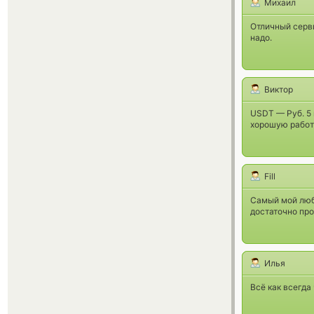
Михаил
Отличный серви
надо.
Виктор
USDT — Руб. 5 
хорошую работ
Fill
Самый мой люб
достаточно про
Илья
Всё как всегда