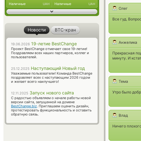
Наличные
Наличные
UAH
UAH
Олег
Все гуд. Вопрос
Новости
BTC-кран
Анжелика
19-летие BestChange
19.06.2026
Проект BestChange отмечает свое 19-летие!
Поздравляем всех наших партнеров, коллег и
Прекрасная под
пользователей.
минуту. И кста
Наступающий Новый год
25.12.2025
Уважаемые пользователи! Команда BestChange
поздравляет всех с наступающим 2026 годом
Тема
и желает всего наилучшего!
Утро было добр
Запуск нового сайта
12.11.2025
С радостью объявляем о начале работы новой
версии сайта, запущенной на домене
BestChange.biz
. Приглашаем оценить дизайн,
протестировать функциональность и оставить
обратную связь.
Влад
Ничего плохого