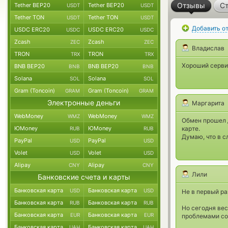
Отзывы
Ст
Tether BEP20
Tether BEP20
USDT
USDT
Tether TON
Tether TON
USDT
USDT
Добавить о
USDC ERC20
USDC ERC20
USDC
USDC
Zcash
Zcash
ZEC
ZEC
Владислав
TRON
TRON
TRX
TRX
Хороший сервис
BNB BEP20
BNB BEP20
BNB
BNB
Solana
Solana
SOL
SOL
Gram (Toncoin)
Gram (Toncoin)
GRAM
GRAM
Электронные деньги
Маргарита
WebMoney
WebMoney
WMZ
WMZ
Обмен прошел д
ЮMoney
ЮMoney
карте.
RUB
RUB
Думаю, что в с
PayPal
PayPal
USD
USD
Volet
Volet
USD
USD
Alipay
Alipay
CNY
CNY
Лили
Банковские счета и карты
Банковская карта
Банковская карта
USD
USD
Не в первый ра
Банковская карта
Банковская карта
RUB
RUB
Но сегодня вес
Банковская карта
Банковская карта
EUR
EUR
проблемами со 
Банковская карта
Банковская карта
UAH
UAH