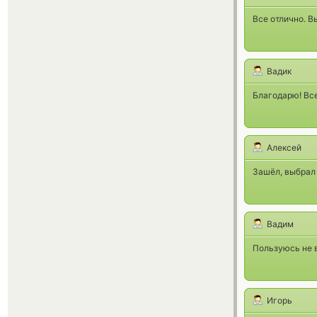
Все отлично. В
Вадик
Благодарю! Все
Алексей
Зашёл, выбрал 
Вадим
Пользуюсь не в
Игорь