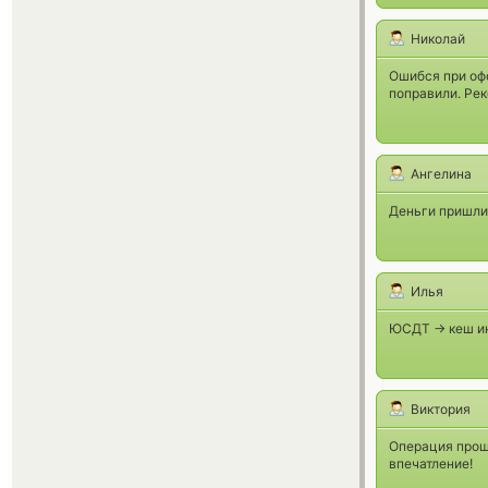
Николай
Ошибся при офо
поправили. Рек
Ангелина
Деньги пришли 
Илья
ЮСДТ -> кеш ин
Виктория
Операция прош
впечатление!