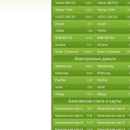
Tether BEP20
Tether BEP20
USDT
U
Tether TON
Tether TON
USDT
U
USDC ERC20
USDC ERC20
USDC
U
Zcash
Zcash
ZEC
TRON
TRON
TRX
BNB BEP20
BNB BEP20
BNB
Solana
Solana
SOL
Gram (Toncoin)
Gram (Toncoin)
GRAM
G
Электронные деньги
WebMoney
WebMoney
WMZ
W
ЮMoney
ЮMoney
RUB
PayPal
PayPal
USD
Volet
Volet
USD
Alipay
Alipay
CNY
Банковские счета и карты
Банковская карта
Банковская карта
USD
Банковская карта
Банковская карта
RUB
Банковская карта
Банковская карта
EUR
Банковская карта
Банковская карта
UAH