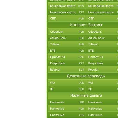
Банковская карта
Банковская карта
BYN
Банковская карта
Банковская карта
KZT
СБП
СБП
RUB
Интернет-банкинг
Сбербанк
Сбербанк
RUB
Альфа-Банк
Альфа-Банк
RUB
Т-Банк
Т-Банк
RUB
ВТБ
ВТБ
RUB
Приват 24
Приват 24
UAH
Kaspi Bank
Kaspi Bank
KZT
Revolut
Revolut
EUR
Денежные переводы
WU
WU
USD
ЗК
ЗК
RUB
Наличные деньги
Наличные
Наличные
USD
Наличные
Наличные
RUB
Наличные
Наличные
EUR