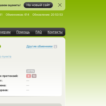
На новый сайт
шаем оценить!
31
Обменников:
614
Обновление:
20:53:53
тнерам
Помощь
FAQ
Контакты
Другие обменники
о пункта
2775
х претензий:
0
13
т:
—
ена:
—
ервов:
—