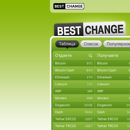
Таблица
Список
Популярно
Bitcoin
Bitcoin
BTC
Bitcoin Cash
Bitcoin Cash
BCH
Ethereum
Ethereum
ETH
Litecoin
Litecoin
LTC
XRP
XRP
XRP
Monero
Monero
XMR
Dogecoin
Dogecoin
DOGE
D
Dash
Dash
DASH
D
Tether ERC20
Tether ERC20
USDT
U
Tether TRC20
Tether TRC20
USDT
U