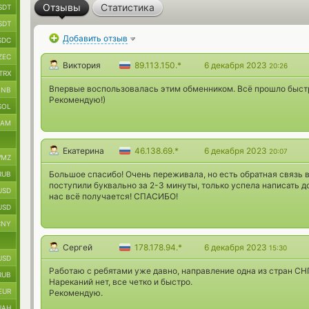
Отзывы
Статистика
SDT
SDT
Добавить отзыв
SDC
ZEC
Виктория
89.113.150.*
6 декабря 2023
20:26
TRX
Впервые воспользовалась этим обменником. Всё прошло быстр
BNB
Рекомендую!)
SOL
RAM
Екатерина
46.138.69.*
6 декабря 2023
20:07
MZ
Большое спасибо! Очень переживала, но есть обратная связь в
RUB
поступили буквально за 2-3 минуты, только успела написать доч
USD
нас всё получается! СПАСИБО!
USD
CNY
Сергей
178.178.94.*
6 декабря 2023
15:30
USD
Работаю с ребятами уже давно, направление одна из стран СН
RUB
Нареканий нет, все четко и быстро.
EUR
Рекомендую.
UAH