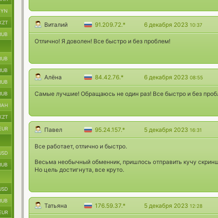
BYN
KZT
Виталий
91.209.72.*
6 декабря 2023
10:37
RUB
Отлично! Я доволен! Все быстро и без проблем!
RUB
RUB
Алёна
84.42.76.*
6 декабря 2023
08:55
RUB
Самые лучшие! Обращаюсь не один раз! Все быстро и без проб
RUB
UAH
KZT
EUR
Павел
95.24.157.*
5 декабря 2023
16:31
Все работает, отлично и быстро.
USD
Весьма необычный обменник, пришлось отправить кучу скринш
RUB
Но цель достигнута, все круто.
USD
RUB
Татьяна
176.59.37.*
5 декабря 2023
12:28
EUR