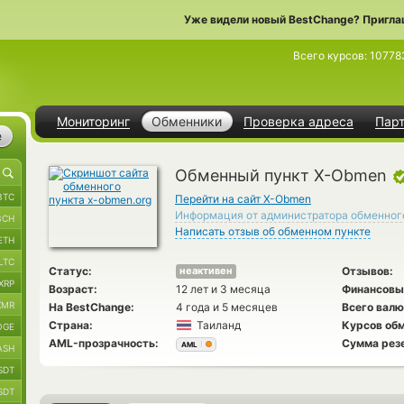
Уже видели новый BestChange? Пригла
Всего курсов:
10778
Мониторинг
Обменники
Проверка адреса
Пар
е
Обменный пункт X-Obmen
BTC
Перейти на сайт X-Obmen
Информация от администратора обменног
BCH
Написать отзыв об обменном пункте
ETH
LTC
Статус:
Отзывов:
неактивен
XRP
Возраст:
12 лет и 3 месяца
Финансовы
XMR
На BestChange:
4 года и 5 месяцев
Всего валю
Страна:
Таиланд
Курсов обм
OGE
AML-прозрачность:
Сумма рез
AML
ASH
SDT
SDT