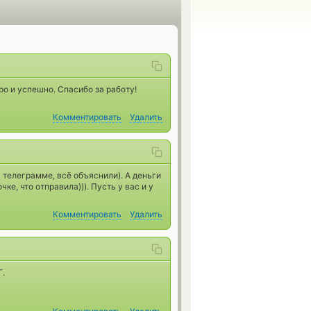
о и успешно. Спасибо за работу!
Комментировать
Удалить
 телеграмме, всё объяснили). А деньги
ке, что отправила))). Пусть у вас и у
Комментировать
Удалить
Г.