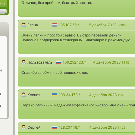
Отлично, без проблем, быстрый честно.
UAH
Елена
185.107.56.*
5 декабря 2023
08:05
Очень легки и простой сервис. Быстро перевели деньги.
Чудесная поддержка в телеграмм. Благодарю и рекомендую.
Пользователь
109.252.123.*
4 декабря 2023
14:55
ge
Спасибо за обмен, всё прошло четко.
й
Ксения
193.34.173.*
4 декабря 2023
11:40
Сервис отличный! надёжно! эффективно! быстро! мне очень пон
ь
Сергей
128.204.18.*
4 декабря 2023
11:22