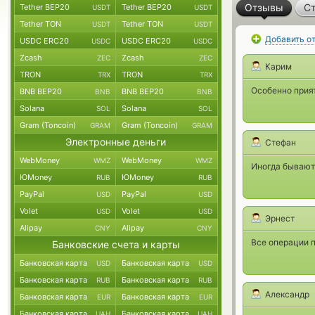
Отзывы
Ст
Tether BEP20
Tether BEP20
USDT
USDT
Tether TON
Tether TON
USDT
USDT
Добавить о
USDC ERC20
USDC ERC20
USDC
USDC
Zcash
Zcash
ZEC
ZEC
Карим
TRON
TRON
TRX
TRX
Особенно прият
BNB BEP20
BNB BEP20
BNB
BNB
Solana
Solana
SOL
SOL
Gram (Toncoin)
Gram (Toncoin)
GRAM
GRAM
Электронные деньги
Стефан
WebMoney
WebMoney
WMZ
WMZ
Иногда бывают
ЮMoney
ЮMoney
RUB
RUB
PayPal
PayPal
USD
USD
Volet
Volet
USD
USD
Эрнест
Alipay
Alipay
CNY
CNY
Все операции п
Банковские счета и карты
Банковская карта
Банковская карта
USD
USD
Банковская карта
Банковская карта
RUB
RUB
Александр
Банковская карта
Банковская карта
EUR
EUR
Банковская карта
Банковская карта
UAH
UAH