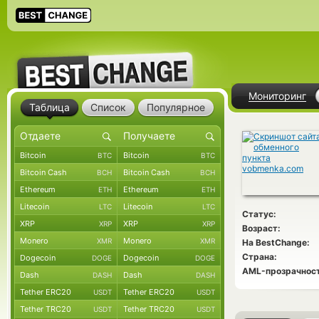
Мониторинг
Таблица
Список
Популярное
Bitcoin
Bitcoin
BTC
BTC
Bitcoin Cash
Bitcoin Cash
BCH
BCH
Ethereum
Ethereum
ETH
ETH
Litecoin
Litecoin
LTC
LTC
Статус:
XRP
XRP
XRP
XRP
Возраст:
Monero
Monero
XMR
XMR
На BestChange:
Страна:
Dogecoin
Dogecoin
DOGE
DOGE
AML-прозрачност
Dash
Dash
DASH
DASH
Tether ERC20
Tether ERC20
USDT
USDT
Tether TRC20
Tether TRC20
USDT
USDT