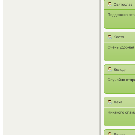
Cвятослав
Поддержка отв
Костя
Очень удобная
Володя
Случайно отпра
Лёха
Никакого спам
Лилия