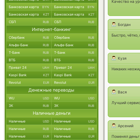
Качество на ур
Банковская карта
Банковская карта
BYN
BYN
Банковская карта
Банковская карта
KZT
KZT
СБП
СБП
RUB
RUB
Богдан
Интернет-банкинг
Быстро, чётко,
Сбербанк
Сбербанк
RUB
RUB
Альфа-Банк
Альфа-Банк
RUB
RUB
Т-Банк
Т-Банк
RUB
RUB
Кузя
ВТБ
ВТБ
RUB
RUB
Приват 24
Приват 24
UAH
UAH
Никаких неожид
Kaspi Bank
Kaspi Bank
KZT
KZT
Revolut
Revolut
EUR
EUR
Денежные переводы
Вася
WU
WU
USD
USD
Лучший сервис 
ЗК
ЗК
RUB
RUB
Наличные деньги
Наличные
Наличные
USD
USD
Арсений
Наличные
Наличные
RUB
RUB
Наличные
Наличные
Поменял деньги
EUR
EUR