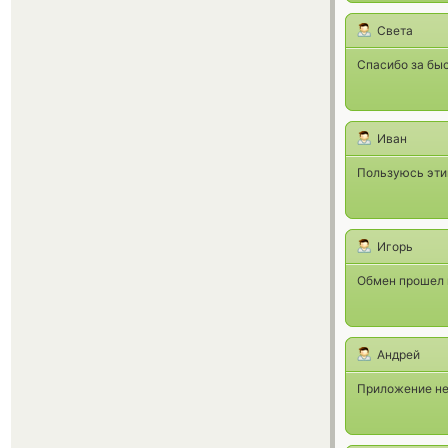
Света
Спасибо за бы
Иван
Пользуюсь этим
Игорь
Обмен прошел 
Андрей
Приложение не 