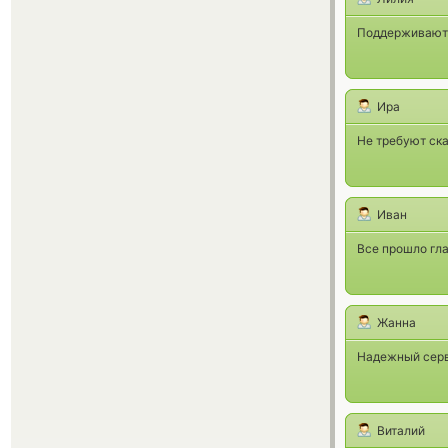
Поддерживают 
Ира
Не требуют ск
Иван
Все прошло гла
Жанна
Надежный серви
Виталий