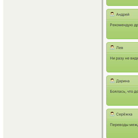
Андрей
Рекомендую др
Лев
Ни разу не вид
Дарина
Боялась, что д
Серёжка
Переводы межд