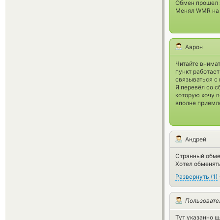
Обмен прошел з
Менял WMR на
Аарон
Читайте внима
пункт работает
связываться с 
Я перевёл со с
которую хочу п
вполне прием
Андрей
Странный обмен
Хотел обменять 
Развернуть
(
1
)
Пользовате
Тут указанно щ