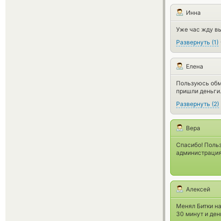
Инна
Уже час жду в
Развернуть
(
1
)
Елена
Пользуюсь обм
пришли деньги.
Развернуть
(
2
)
Вера
Спасибо! Поль
администрация
Алексей
Менял Битки на
30 минут и ден