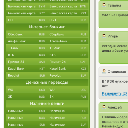
Татьяна
Банковская карта
Банковская карта
BYN
BYN
Банковская карта
Банковская карта
KZT
KZT
WMZ на Приват
СБП
СБП
RUB
RUB
Интернет-банкинг
Сбербанк
Сбербанк
RUB
RUB
Игорь
Альфа-Банк
Альфа-Банк
RUB
RUB
сегодня менял 
Т-Банк
Т-Банк
RUB
RUB
деньги были уж
ВТБ
ВТБ
RUB
RUB
Приват 24
Приват 24
UAH
UAH
Kaspi Bank
Kaspi Bank
KZT
KZT
Станислав
Revolut
Revolut
EUR
EUR
В 19:36 нужное
Денежные переводы
нет.
WU
WU
USD
USD
Развернуть
(
2
)
ЗК
ЗК
RUB
RUB
Наличные деньги
Алексей
Наличные
Наличные
USD
USD
Отличный серви
Наличные
Наличные
RUB
RUB
оказалось в эт
Наличные
Наличные
EUR
EUR
Рекомендую.