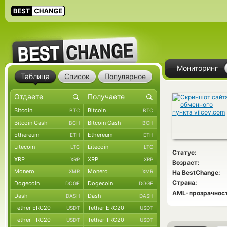
Мониторинг
Таблица
Список
Популярное
Bitcoin
Bitcoin
BTC
BTC
Bitcoin Cash
Bitcoin Cash
BCH
BCH
Ethereum
Ethereum
ETH
ETH
Litecoin
Litecoin
LTC
LTC
Статус:
XRP
XRP
XRP
XRP
Возраст:
Monero
Monero
XMR
XMR
На BestChange:
Страна:
Dogecoin
Dogecoin
DOGE
DOGE
AML-прозрачност
Dash
Dash
DASH
DASH
Tether ERC20
Tether ERC20
USDT
USDT
Tether TRC20
Tether TRC20
USDT
USDT