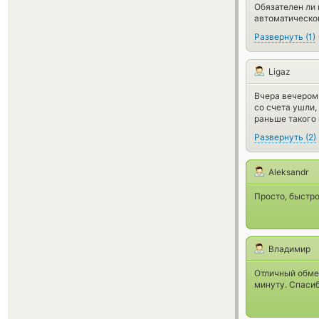
Обязателен ли 
автоматическо
Развернуть
(
1
)
Ligaz
Вчера вечером 
со счета ушли,
раньше такого 
Развернуть
(
2
)
Aleksandr
Просто, быстро
Владимир
Отличный обмен
минуту. Спасиб