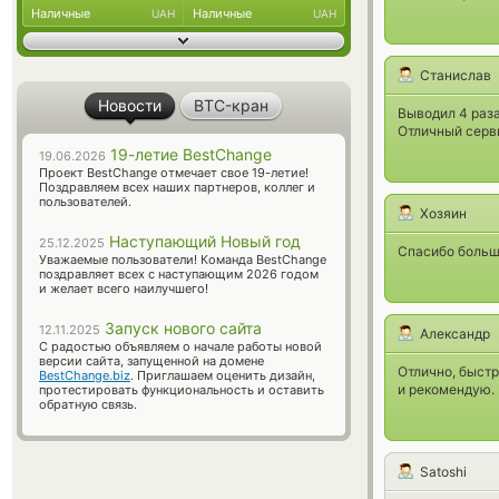
Наличные
Наличные
UAH
UAH
Станислав
Новости
BTC-кран
Выводил 4 раза
Отличный серв
19-летие BestChange
19.06.2026
Проект BestChange отмечает свое 19-летие!
Поздравляем всех наших партнеров, коллег и
пользователей.
Хозяин
Наступающий Новый год
25.12.2025
Спасибо большо
Уважаемые пользователи! Команда BestChange
поздравляет всех с наступающим 2026 годом
и желает всего наилучшего!
Запуск нового сайта
12.11.2025
Александр
С радостью объявляем о начале работы новой
версии сайта, запущенной на домене
Отлично, быстр
BestChange.biz
. Приглашаем оценить дизайн,
и рекомендую.
протестировать функциональность и оставить
обратную связь.
Satoshi