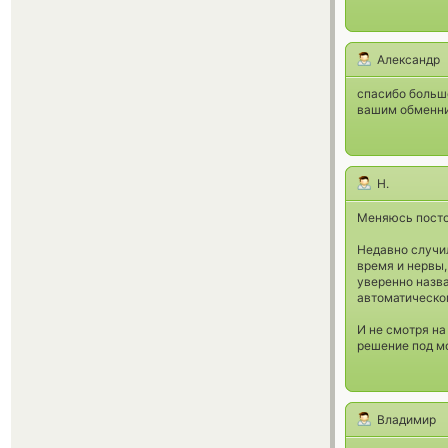
Александр
спасибо больш
вашим обменни
Н.
Меняюсь постоя
Недавно случил
время и нервы,
уверенно назва
автоматическо
И не смотря на
решение под м
Владимир