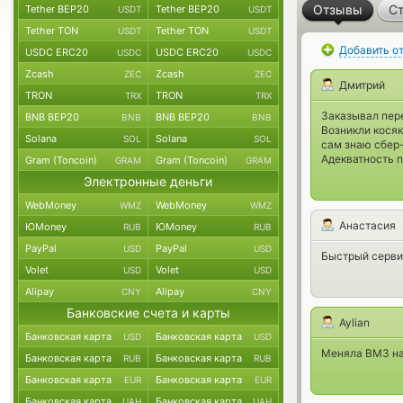
Отзывы
Ст
Tether BEP20
Tether BEP20
USDT
USDT
Tether TON
Tether TON
USDT
USDT
Добавить о
USDC ERC20
USDC ERC20
USDC
USDC
Zcash
Zcash
ZEC
ZEC
Дмитрий
TRON
TRON
TRX
TRX
Заказывал пере
BNB BEP20
BNB BEP20
BNB
BNB
Возникли косяк
Solana
Solana
SOL
SOL
сам знаю сбер-
Адекватность п
Gram (Toncoin)
Gram (Toncoin)
GRAM
GRAM
Электронные деньги
WebMoney
WebMoney
WMZ
WMZ
Анастасия
ЮMoney
ЮMoney
RUB
RUB
PayPal
PayPal
USD
USD
Быстрый сервис
Volet
Volet
USD
USD
Alipay
Alipay
CNY
CNY
Банковские счета и карты
Aylian
Банковская карта
Банковская карта
USD
USD
Меняла ВМЗ на 
Банковская карта
Банковская карта
RUB
RUB
Банковская карта
Банковская карта
EUR
EUR
Банковская карта
Банковская карта
UAH
UAH