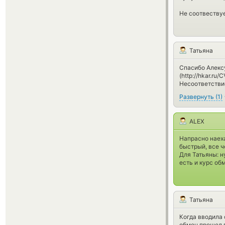
Не соотвествуе
Татьяна
Спасибо Алексу
(http://hkar.ru
Несоответстви
Развернуть
(
1
)
ALEX
Напрасно наех
быстрый, все ч
Для Татьяны: н
есть и курс об
Татьяна
Когда вводила 
обмен прошел п