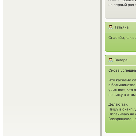
не первый раз 
Татьяна
Спасибо, как вс
Валера
Снова успешны
Что касаемо са
в большинстве 
учитывая, что 
не вижу в этом
Делаю так:
Пишу в скайп, 
Оплачиваю на с
Возвращаюсь в