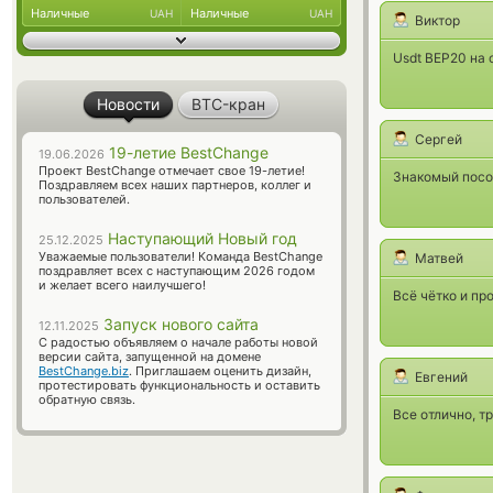
Наличные
Наличные
UAH
UAH
Виктор
Usdt BEP20 на 
Новости
BTC-кран
Сергей
19-летие BestChange
19.06.2026
Проект BestChange отмечает свое 19-летие!
Знакомый посов
Поздравляем всех наших партнеров, коллег и
пользователей.
Наступающий Новый год
25.12.2025
Уважаемые пользователи! Команда BestChange
Матвей
поздравляет всех с наступающим 2026 годом
и желает всего наилучшего!
Всё чётко и пр
Запуск нового сайта
12.11.2025
С радостью объявляем о начале работы новой
версии сайта, запущенной на домене
BestChange.biz
. Приглашаем оценить дизайн,
Евгений
протестировать функциональность и оставить
обратную связь.
Все отлично, т