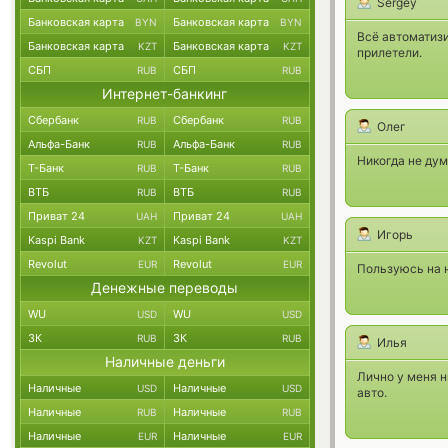
Sergey
Банковская карта
Банковская карта
BYN
BYN
Всё автоматизи
Банковская карта
Банковская карта
KZT
KZT
прилетели.
СБП
СБП
RUB
RUB
Интернет-банкинг
Сбербанк
Сбербанк
RUB
RUB
Олег
Альфа-Банк
Альфа-Банк
RUB
RUB
Никогда не дум
Т-Банк
Т-Банк
RUB
RUB
ВТБ
ВТБ
RUB
RUB
Приват 24
Приват 24
UAH
UAH
Игорь
Kaspi Bank
Kaspi Bank
KZT
KZT
Revolut
Revolut
EUR
EUR
Пользуюсь на 
Денежные переводы
WU
WU
USD
USD
ЗК
ЗК
RUB
RUB
Илья
Наличные деньги
Лично у меня н
Наличные
Наличные
USD
USD
авто.
Наличные
Наличные
RUB
RUB
Наличные
Наличные
EUR
EUR