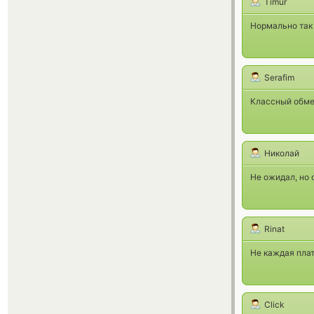
Timur
Нормально так 
Serafim
Классный обмен
Николай
Не ожидал, но 
Rinat
Не каждая плат
Click