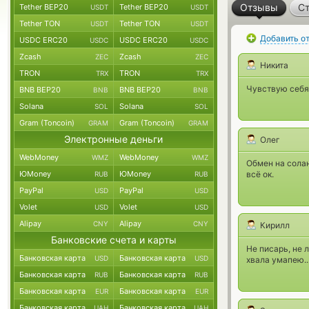
Отзывы
Ст
Tether BEP20
Tether BEP20
USDT
USDT
Tether TON
Tether TON
USDT
USDT
Добавить о
USDC ERC20
USDC ERC20
USDC
USDC
Zcash
Zcash
ZEC
ZEC
Никита
TRON
TRON
TRX
TRX
Чувствую себя 
BNB BEP20
BNB BEP20
BNB
BNB
Solana
Solana
SOL
SOL
Gram (Toncoin)
Gram (Toncoin)
GRAM
GRAM
Электронные деньги
Олег
WebMoney
WebMoney
WMZ
WMZ
Обмен на солан
ЮMoney
ЮMoney
всё ок.
RUB
RUB
PayPal
PayPal
USD
USD
Volet
Volet
USD
USD
Alipay
Alipay
CNY
CNY
Кирилл
Банковские счета и карты
Не писарь, не 
Банковская карта
Банковская карта
USD
USD
хвала умапею..
Банковская карта
Банковская карта
RUB
RUB
Банковская карта
Банковская карта
EUR
EUR
Банковская карта
Банковская карта
UAH
UAH