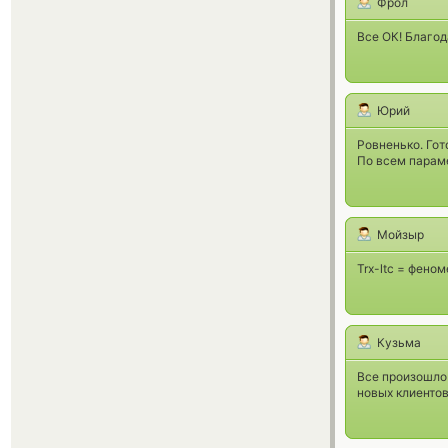
Фрол
Все ОК! Благод
Юрий
Ровненько. Гот
По всем парам
Мойзыр
Trx-ltc = фено
Кузьма
Все произошло 
новых клиентов