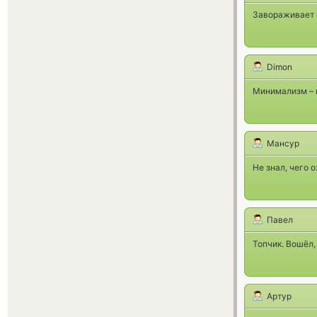
Завораживает п
Dimon
Минимализм – к
Мансур
Не знал, чего 
Павел
Топчик. Вошёл,
Артур