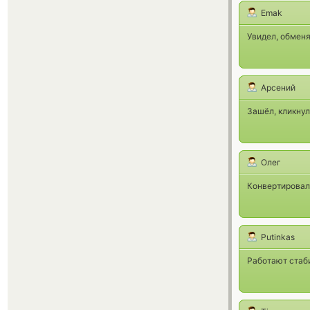
Emak
Увидел, обменя
Арсений
Зашёл, кликнул,
Олег
Конвертировал 
Putinkas
Работают стабил