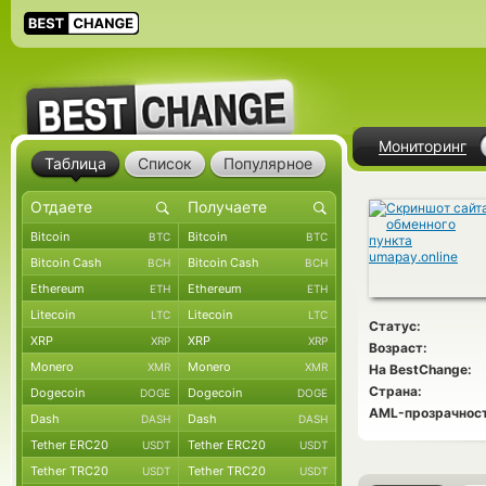
Мониторинг
Таблица
Список
Популярное
Bitcoin
Bitcoin
BTC
BTC
Bitcoin Cash
Bitcoin Cash
BCH
BCH
Ethereum
Ethereum
ETH
ETH
Litecoin
Litecoin
LTC
LTC
Статус:
XRP
XRP
XRP
XRP
Возраст:
Monero
Monero
XMR
XMR
На BestChange:
Страна:
Dogecoin
Dogecoin
DOGE
DOGE
AML-прозрачност
Dash
Dash
DASH
DASH
Tether ERC20
Tether ERC20
USDT
USDT
Tether TRC20
Tether TRC20
USDT
USDT