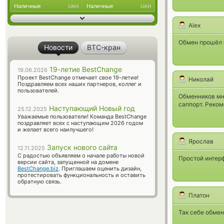
Наличные
Наличные
UAH
UAH
Alex
Обмен прошёл б
Новости
BTC-кран
19-летие BestChange
19.06.2026
Проект BestChange отмечает свое 19-летие!
Николай
Поздравляем всех наших партнеров, коллег и
пользователей.
Обменников мн
саппорт. Реко
Наступающий Новый год
25.12.2025
Уважаемые пользователи! Команда BestChange
поздравляет всех с наступающим 2026 годом
и желает всего наилучшего!
Ярослав
Запуск нового сайта
12.11.2025
С радостью объявляем о начале работы новой
Простой интерф
версии сайта, запущенной на домене
BestChange.biz
. Приглашаем оценить дизайн,
протестировать функциональность и оставить
обратную связь.
Платон
Так себе обмен