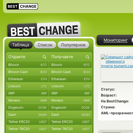
Мониторинг
Таблица
Список
Популярное
Bitcoin
Bitcoin
BTC
BTC
Bitcoin Cash
Bitcoin Cash
BCH
BCH
Ethereum
Ethereum
ETH
ETH
Litecoin
Litecoin
LTC
LTC
Статус:
XRP
XRP
XRP
XRP
Возраст:
Monero
Monero
XMR
XMR
На BestChange:
Страна:
Dogecoin
Dogecoin
DOGE
DOGE
AML-прозрачност
Dash
Dash
DASH
DASH
Tether ERC20
Tether ERC20
USDT
USDT
Tether TRC20
Tether TRC20
USDT
USDT