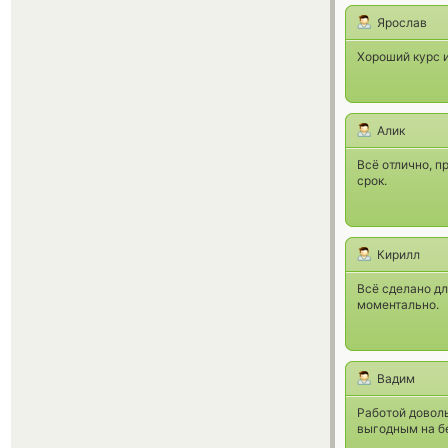
Ярослав
Хороший курс и
Алик
Всё отлично, п
срок.
Кирилл
Всё сделано дл
моментально.
Вадим
Работой доволь
выгодным на б