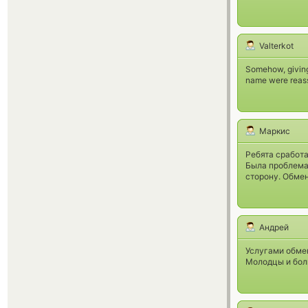
Valterkot
Somehow, giving
name were reass
Маркис
Ребята сработа
Была проблема
сторону. Обме
Андрей
Услугами обмен
Молодцы и бол