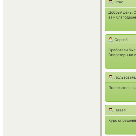
Стас
Добрый день. О
вам благодаре
Сергей
Сработали быст
Операторы на с
Пользовате
Положительный
Павел
Курс определён