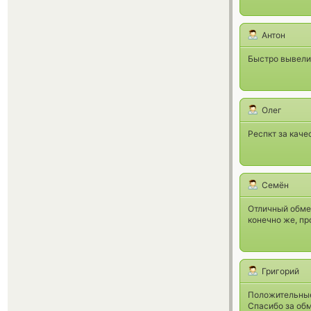
Антон
Быстро вывели 
Олег
Респкт за каче
Семён
Отличный обмен
конечно же, п
Григорий
Положительные 
Спасибо за обм