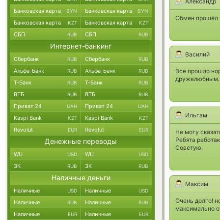
Александр
Банковская карта
Банковская карта
BYN
BYN
Обмен прошёл 
Банковская карта
Банковская карта
KZT
KZT
СБП
СБП
RUB
RUB
Интернет-банкинг
Василий
Сбербанк
Сбербанк
RUB
RUB
Альфа-Банк
Альфа-Банк
Все прошло но
RUB
RUB
дружелюбным. 
Т-Банк
Т-Банк
RUB
RUB
ВТБ
ВТБ
RUB
RUB
Приват 24
Приват 24
UAH
UAH
Ильгам
Kaspi Bank
Kaspi Bank
KZT
KZT
Revolut
Revolut
EUR
EUR
Не могу сказат
Ребята работаю
Денежные переводы
Советую.
WU
WU
USD
USD
ЗК
ЗК
RUB
RUB
Наличные деньги
Максим
Наличные
Наличные
USD
USD
Очень долго! н
Наличные
Наличные
RUB
RUB
максимально о
Наличные
Наличные
EUR
EUR