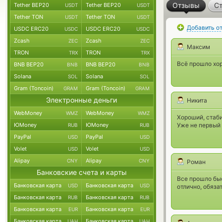
Отзывы
Ст
Tether BEP20
Tether BEP20
USDT
USDT
Tether TON
Tether TON
USDT
USDT
Добавить о
USDC ERC20
USDC ERC20
USDC
USDC
Zcash
Zcash
ZEC
ZEC
Максим
TRON
TRON
TRX
TRX
Всё прошло хо
BNB BEP20
BNB BEP20
BNB
BNB
Solana
Solana
SOL
SOL
Gram (Toncoin)
Gram (Toncoin)
GRAM
GRAM
Электронные деньги
Никита
WebMoney
WebMoney
WMZ
WMZ
Хороший, стаб
ЮMoney
ЮMoney
Уже не первый 
RUB
RUB
PayPal
PayPal
USD
USD
Volet
Volet
USD
USD
Alipay
Alipay
CNY
CNY
Роман
Банковские счета и карты
Все прошло быс
Банковская карта
Банковская карта
USD
USD
отлично, обяза
Банковская карта
Банковская карта
RUB
RUB
Банковская карта
Банковская карта
EUR
EUR
Банковская карта
Банковская карта
UAH
UAH