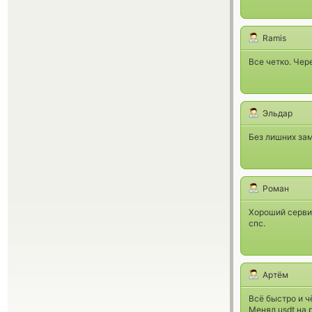
Ramis
Все четко. Чер
Эльдар
Без лишних зам
Роман
Хороший сервис
спс.
Артём
Всё быстро и ч
Менял usdt на 