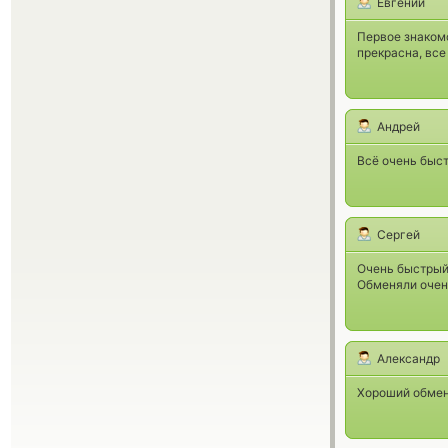
Евгений
Первое знакомс
прекрасна, вс
Андрей
Всё очень быст
Сергей
Очень быстрый
Обменяли очен
Александр
Хороший обменн