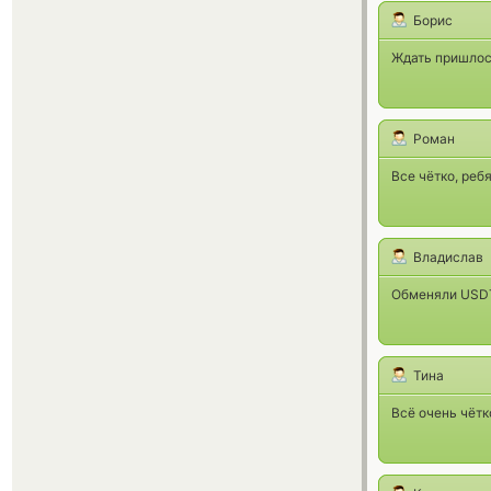
Борис
Ждать пришлось
Роман
Все чётко, реб
Владислав
Обменяли USDT 
Тина
Всё очень чётк