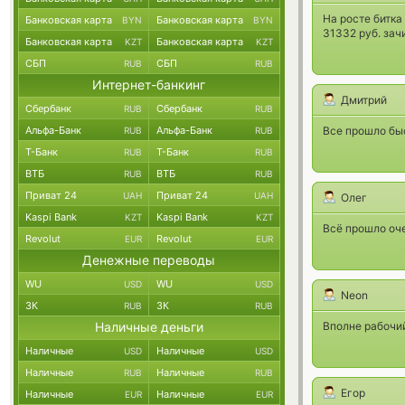
На росте битка
Банковская карта
Банковская карта
BYN
BYN
31332 руб. зач
Банковская карта
Банковская карта
KZT
KZT
СБП
СБП
RUB
RUB
Интернет-банкинг
Дмитрий
Сбербанк
Сбербанк
RUB
RUB
Все прошло быс
Альфа-Банк
Альфа-Банк
RUB
RUB
Т-Банк
Т-Банк
RUB
RUB
ВТБ
ВТБ
RUB
RUB
Приват 24
Приват 24
UAH
UAH
Олег
Kaspi Bank
Kaspi Bank
KZT
KZT
Всё прошло оч
Revolut
Revolut
EUR
EUR
Денежные переводы
WU
WU
USD
USD
Neon
ЗК
ЗК
RUB
RUB
Вполне рабочий
Наличные деньги
Наличные
Наличные
USD
USD
Наличные
Наличные
RUB
RUB
Егор
Наличные
Наличные
EUR
EUR