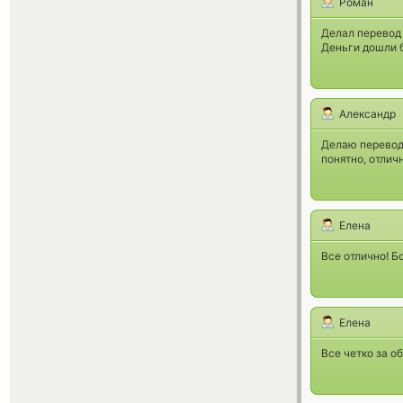
Роман
Делал перевод 
Деньги дошли б
Александр
Делаю перевод 
понятно, отлич
Елена
Все отлично! Б
Елена
Все четко за о