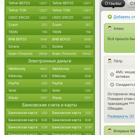
Отзывы
Ст
Tether BEP20
Tether BEP20
USDT
USDT
Tether TON
Tether TON
USDT
USDT
Добавить о
USDC ERC20
USDC ERC20
USDC
USDC
Zcash
Zcash
ZEC
ZEC
Алекс
TRON
TRON
TRX
TRX
Всё прошло бы
BNB BEP20
BNB BEP20
BNB
BNB
Solana
Solana
SOL
SOL
Gram (Toncoin)
Gram (Toncoin)
GRAM
GRAM
Электронные деньги
Пётр
WebMoney
WebMoney
WMZ
WMZ
AML-инцид
ЮMoney
ЮMoney
RUB
RUB
активах
PayPal
PayPal
USD
USD
Ожидается
Volet
Volet
USD
USD
Осторожно люди
Alipay
Alipay
CNY
CNY
Поверил этим о
транзакция *** 
Банковские счета и карты
Обещаю.
Банковская карта
Банковская карта
USD
USD
Развернуть
(
3
)
Банковская карта
Банковская карта
RUB
RUB
Банковская карта
Банковская карта
EUR
EUR
Впервые Ме
Банковская карта
Банковская карта
UAH
UAH