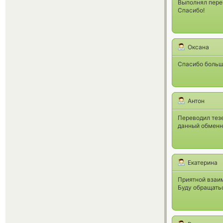
Выполнял перев
Спасибо!
Оксана
Спасибо больш
Антон
Переводил тез
данный обменн
Екатерина
Приятной взаи
Буду обращать