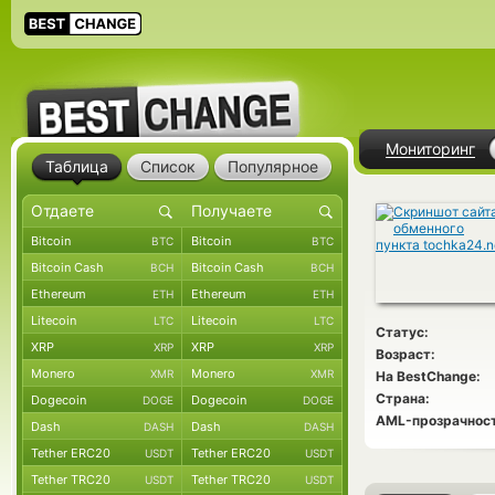
Мониторинг
Таблица
Список
Популярное
Bitcoin
Bitcoin
BTC
BTC
Bitcoin Cash
Bitcoin Cash
BCH
BCH
Ethereum
Ethereum
ETH
ETH
Litecoin
Litecoin
LTC
LTC
Статус:
XRP
XRP
XRP
XRP
Возраст:
Monero
Monero
XMR
XMR
На BestChange:
Страна:
Dogecoin
Dogecoin
DOGE
DOGE
AML-прозрачност
Dash
Dash
DASH
DASH
Tether ERC20
Tether ERC20
USDT
USDT
Tether TRC20
Tether TRC20
USDT
USDT