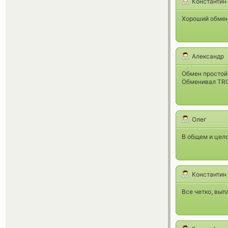
Константин
Хороший обменн
Александр
Обмен простой,
Обменивал TRC
Олег
В общем и цело
Константин
Все четко, вып