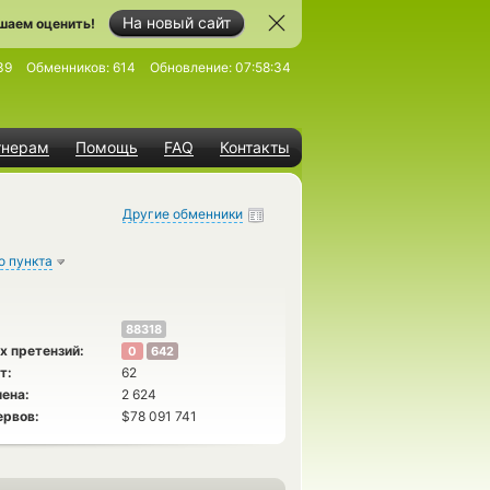
На новый сайт
шаем оценить!
39
Обменников:
614
Обновление:
07:58:34
тнерам
Помощь
FAQ
Контакты
Другие обменники
о пункта
88318
х претензий:
0
642
т:
62
ена:
2 624
ервов:
$78 091 741