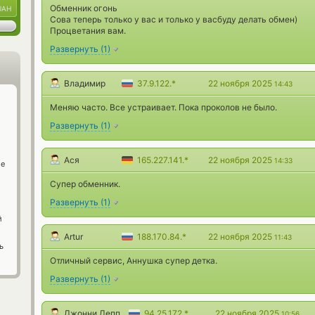
Обменник огонь
UAH
Сова теперь только у вас и только у васбуду делать обмен)
Процветания вам.
Развернуть
(
1
)
Владимир
37.9.122.*
22 ноября 2025
14:43
Меняю часто. Все устраивает. Пока проколов не было.
Развернуть
(
1
)
Ася
165.227.141.*
22 ноября 2025
14:33
ge
Супер обменник.
Развернуть
(
1
)
й
Artur
188.170.84.*
22 ноября 2025
11:43
ь
Отличный сервис, Аннушка супер детка.
Развернуть
(
1
)
Джонни Депп
94.25.172.*
22 ноября 2025
10:56