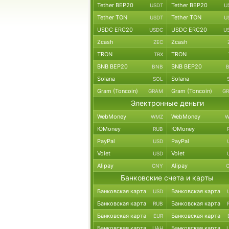
Tether BEP20
Tether BEP20
USDT
U
Tether TON
Tether TON
USDT
U
USDC ERC20
USDC ERC20
USDC
U
Zcash
Zcash
ZEC
TRON
TRON
TRX
BNB BEP20
BNB BEP20
BNB
Solana
Solana
SOL
Gram (Toncoin)
Gram (Toncoin)
GRAM
G
Электронные деньги
WebMoney
WebMoney
WMZ
W
ЮMoney
ЮMoney
RUB
PayPal
PayPal
USD
Volet
Volet
USD
Alipay
Alipay
CNY
Банковские счета и карты
Банковская карта
Банковская карта
USD
Банковская карта
Банковская карта
RUB
Банковская карта
Банковская карта
EUR
Банковская карта
Банковская карта
UAH