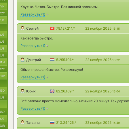
BYN
Крутые. Четко. Быстро. Без лишней волокиты.
KZT
Развернуть
(
1
)
RUB
Сергей
79.127.211.*
22 ноября 2025
15:45
RUB
Как всегда быстро.
RUB
Развернуть
(
1
)
RUB
RUB
Дмитрий
5.255.101.*
22 ноября 2025
15:22
UAH
KZT
Обмен прошел быстро. Рекомендую!
EUR
Развернуть
(
1
)
USD
Юрик
82.26.169.*
22 ноября 2025
15:04
RUB
Всё отлично просто моментально, меньше 20 минут. Так держат
Развернуть
(
1
)
USD
RUB
Татьяна
213.24.125.*
22 ноября 2025
14:49
EUR