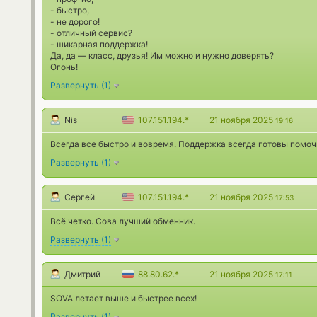
- быстро,
- не дорого!
- отличный сервис?
- шикарная поддержка!
Да, да — класс, друзья! Им можно и нужно доверять?
Огонь!
Развернуть
(
1
)
Nis
107.151.194.*
21 ноября 2025
19:16
Всегда все быстро и вовремя. Поддержка всегда готовы помочь
Развернуть
(
1
)
Сергей
107.151.194.*
21 ноября 2025
17:53
Всё четко. Сова лучший обменник.
Развернуть
(
1
)
Дмитрий
88.80.62.*
21 ноября 2025
17:11
SOVA летает выше и быстрее всех!
Развернуть
(
1
)