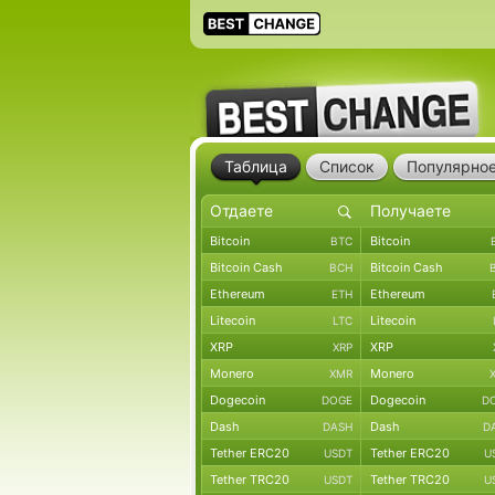
Таблица
Список
Популярно
Bitcoin
Bitcoin
BTC
Bitcoin Cash
Bitcoin Cash
BCH
Ethereum
Ethereum
ETH
Litecoin
Litecoin
LTC
XRP
XRP
XRP
Monero
Monero
XMR
Dogecoin
Dogecoin
DOGE
D
Dash
Dash
DASH
D
Tether ERC20
Tether ERC20
USDT
U
Tether TRC20
Tether TRC20
USDT
U