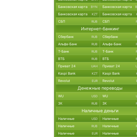
Банковская карта
Банковская карта
BYN
Банковская карта
Банковская карта
KZT
СБП
СБП
RUB
Интернет-банкинг
Сбербанк
Сбербанк
RUB
Альфа-Банк
Альфа-Банк
RUB
Т-Банк
Т-Банк
RUB
ВТБ
ВТБ
RUB
Приват 24
Приват 24
UAH
Kaspi Bank
Kaspi Bank
KZT
Revolut
Revolut
EUR
Денежные переводы
WU
WU
USD
ЗК
ЗК
RUB
Наличные деньги
Наличные
Наличные
USD
Наличные
Наличные
RUB
Наличные
Наличные
EUR