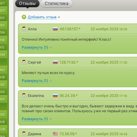
Отзывы
Статистика
SDT
SDT
Добавить отзыв
SDC
ZEC
Алла
46.138.157.*
22 ноября 2025
18:35
TRX
Отлично! Интуитивно понятный интерфейс! Класс!
BNB
Развернуть
(
1
)
SOL
RAM
Сергей
128.71.92.*
22 ноября 2025
17:30
MZ
Меняют лучше всех по курсу.
RUB
Развернуть
(
1
)
USD
USD
Ekaterina
95.24.39.*
22 ноября 2025
17:16
CNY
Все делают очень быстро и выгодно, бывают задержки в виду 
помнит про своих клиентов. Пользуюсь уже не первый раз эти
USD
Развернуть
(
1
)
RUB
EUR
Дарина
72.56.59.*
22 ноября 2025
16:43
UAH