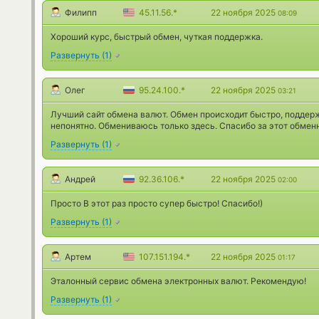
Филипп
45.11.56.*
22 ноября 2025
08:09
Хороший курс, быстрый обмен, чуткая поддержка.
Развернуть
(
1
)
Олег
95.24.100.*
22 ноября 2025
03:21
Лучший сайт обмена валют. Обмен происходит быстро, поддер
непонятно. Обмениваюсь только здесь. Спасибо за этот обмен
Развернуть
(
1
)
Андрей
92.36.106.*
22 ноября 2025
02:00
Просто В этот раз просто супер быстро! Спасибо!)
Развернуть
(
1
)
Артем
107.151.194.*
22 ноября 2025
01:17
Эталонный сервис обмена электронных валют. Рекомендую!
Развернуть
(
1
)