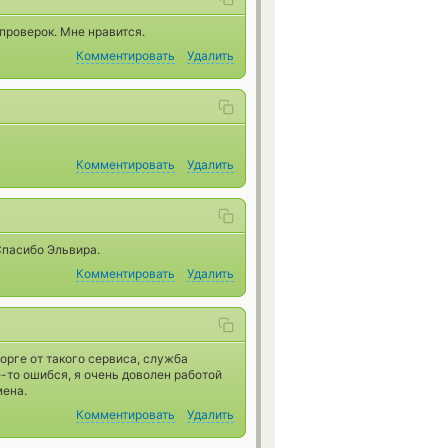
 проверок. Мне нравится.
Комментировать
Удалить
Комментировать
Удалить
Спасибо Эльвира.
Комментировать
Удалить
орге от такого сервиса, служба
е-то ошибся, я очень доволен работой
мена.
Комментировать
Удалить