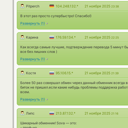
Pitperch
104.248.132.*
21 ноября 2025
23:38
В этот раз просто супербыстро! Спасибо!)
Развернуть
(
1
)
Карина
176.59.134.*
21 ноября 2025
22:25
Как всегда самые лучшие, подтверждение перевода 5 минут бы
все без лишних слов )
Развернуть
(
1
)
Костя
95.106.15.*
21 ноября 2025
21:39
Более 50 раз совершал обмен через данный обменник всегда вс
биток не пришел.если какие нибудь проблемы поддержка рабо
всем.
Развернуть
(
1
)
Липс
213.87.132.*
21 ноября 2025
21:16
Шикарный обменник! Sova — это:
- проф-но,