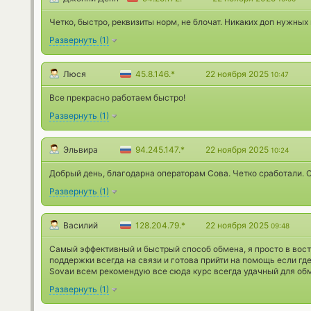
Четко, быстро, реквизиты норм, не блочат. Никаких доп нужных
Развернуть
(
1
)
Люся
45.8.146.*
22 ноября 2025
10:47
Все прекрасно работаем быстро!
Развернуть
(
1
)
Эльвира
94.245.147.*
22 ноября 2025
10:24
Добрый день, благодарна операторам Сова. Четко сработали. 
Развернуть
(
1
)
Василий
128.204.79.*
22 ноября 2025
09:48
Самый эффективный и быстрый способ обмена, я просто в вост
поддержки всегда на связи и готова прийти на помощь если гд
Sovaи всем рекомендую все сюда курс всегда удачный для об
Развернуть
(
1
)