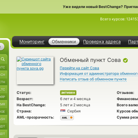
Уже видели новый BestChange? Пригла
Всего курсов:
12415
Мониторинг
Обменники
Проверка адреса
Пар
е
Обменный пункт Сова
BTC
Перейти на сайт Сова
Информация от администратора обменног
BCH
Написать отзыв об обменном пункте
ETH
LTC
Статус:
Отзывов:
активен
XRP
Возраст:
6 лет и 4 месяца
Финансовы
XMR
На BestChange:
5 лет и 2 месяца
Всего валю
Страна:
Сербия
Курсов обм
OGE
AML-прозрачность:
Сумма рез
AML
ASH
SDT
SDT