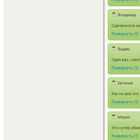
Владимир
Сделали все за
Развернуть
(
1
)
Вадим
Один раз, сова!
Развернуть
(
1
)
Евгений
Как по мне это
Развернуть
(
1
)
Мария
Это супер обме
Развернуть
(
1
)