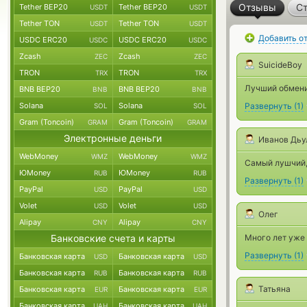
Отзывы
Ст
Tether BEP20
Tether BEP20
USDT
USDT
Tether TON
Tether TON
USDT
USDT
Добавить о
USDC ERC20
USDC ERC20
USDC
USDC
Zcash
Zcash
ZEC
ZEC
SuicideBoy
TRON
TRON
TRX
TRX
Лучший обменик
BNB BEP20
BNB BEP20
BNB
BNB
Solana
Solana
Развернуть
(
1
)
SOL
SOL
Gram (Toncoin)
Gram (Toncoin)
GRAM
GRAM
Электронные деньги
Иванов Дьу
WebMoney
WebMoney
WMZ
WMZ
Самый лушчий,
ЮMoney
ЮMoney
RUB
RUB
Развернуть
(
1
)
PayPal
PayPal
USD
USD
Volet
Volet
USD
USD
Олег
Alipay
Alipay
CNY
CNY
Банковские счета и карты
Много лет уже 
Развернуть
(
1
)
Банковская карта
Банковская карта
USD
USD
Банковская карта
Банковская карта
RUB
RUB
Татьяна
Банковская карта
Банковская карта
EUR
EUR
Банковская карта
Банковская карта
UAH
UAH