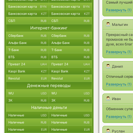
Самый лучший о
Банковская карта
Банковская карта
BYN
BYN
Развернуть
(
1
)
Банковская карта
Банковская карта
KZT
KZT
СБП
СБП
RUB
RUB
Малыгин
Интернет-банкинг
Прекрасный сай
Сбербанк
Сбербанк
RUB
RUB
промахов не бы
Альфа-Банк
Альфа-Банк
RUB
RUB
духе, всех благ
Т-Банк
Т-Банк
RUB
RUB
Развернуть
(
1
)
ВТБ
ВТБ
RUB
RUB
Приват 24
Приват 24
UAH
UAH
Данил
Kaspi Bank
Kaspi Bank
KZT
KZT
Отличный серв
Revolut
Revolut
EUR
EUR
Развернуть
(
1
)
Денежные переводы
WU
WU
USD
USD
Иван
ЗК
ЗК
RUB
RUB
Наличные деньги
Обменник супер
Наличные
Наличные
USD
USD
Развернуть
(
1
)
Наличные
Наличные
RUB
RUB
Наличные
Наличные
EUR
EUR
Руслан