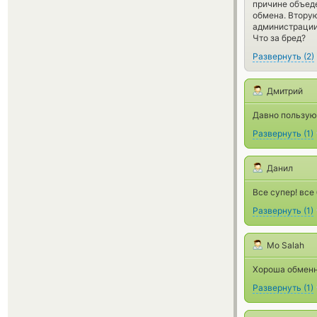
причине объеде
обмена. Вторую
администрации
Что за бред?
Развернуть
(
2
)
Дмитрий
Давно пользуюс
Развернуть
(
1
)
Данил
Все супер! все
Развернуть
(
1
)
Mo Salah
Хороша обменни
Развернуть
(
1
)