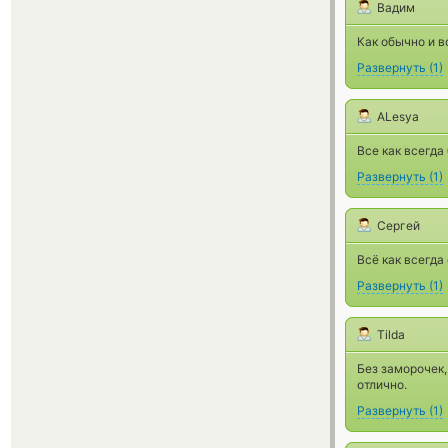
Вадим
Как обычно и в
Развернуть
(
1
)
ALesya
Все как всегда
Развернуть
(
1
)
Сергей
Всё как всегда
Развернуть
(
1
)
Tilda
Без заморочек
отлично.
Развернуть
(
1
)