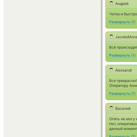
Андрей
Четко и быстро
Развернуть
(
1
)
JacobsMona
Всё происходит
Развернуть
(
1
)
Alexsandr
Все прекрасно!
Оператору Анне
Развернуть
(
1
)
Василий
Опять не могу 
Нет, оперативн
данный момент
Развернуть
(
1
)