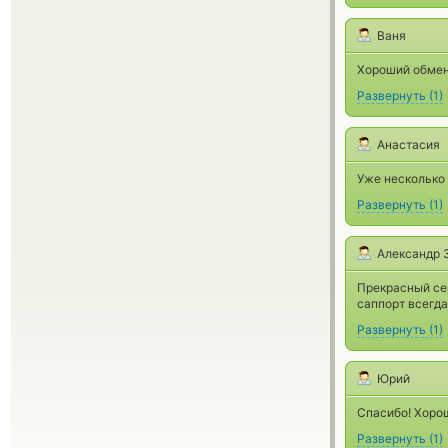
Ваня
Хороший обмен
Развернуть
(
1
)
Анастасия
Уже несколько 
Развернуть
(
1
)
Александр 
Прекрасный сер
саппорт всегда
Развернуть
(
1
)
Юрий
Спасибо! Хорош
Развернуть
(
1
)