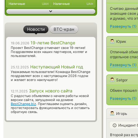
Наличные
Наличные
UAH
UAH
Считаю данный
знающие свое 
и думаю, что э
Развернуть
(
1
)
Новости
BTC-кран
Юрик
19-летие BestChange
19.06.2026
Проект BestChange отмечает свое 19-летие!
Поздравляем всех наших партнеров, коллег и
Отличный обмен
пользователей.
отдельное спас
Развернуть
(
1
)
Наступающий Новый год
25.12.2025
Уважаемые пользователи! Команда BestChange
поздравляет всех с наступающим 2026 годом
и желает всего наилучшего!
Satgor
Запуск нового сайта
Обмен прошел б
12.11.2025
С радостью объявляем о начале работы новой
Развернуть
(
1
)
версии сайта, запущенной на домене
BestChange.biz
. Приглашаем оценить дизайн,
протестировать функциональность и оставить
обратную связь.
Игорь
Инцидент 
Второй раз вст