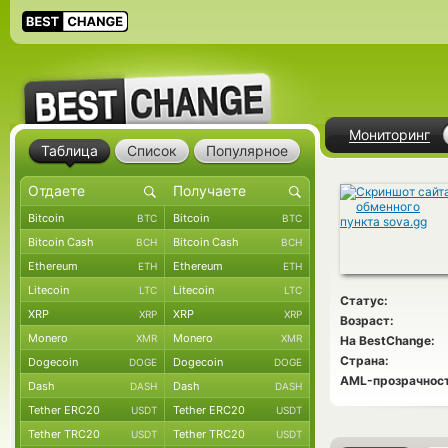
Мониторинг
Таблица
Список
Популярное
Bitcoin
Bitcoin
BTC
BTC
Bitcoin Cash
Bitcoin Cash
BCH
BCH
Ethereum
Ethereum
ETH
ETH
Litecoin
Litecoin
LTC
LTC
Статус:
XRP
XRP
XRP
XRP
Возраст:
Monero
Monero
XMR
XMR
На BestChange:
Страна:
Dogecoin
Dogecoin
DOGE
DOGE
AML-прозрачност
Dash
Dash
DASH
DASH
Tether ERC20
Tether ERC20
USDT
USDT
Tether TRC20
Tether TRC20
USDT
USDT