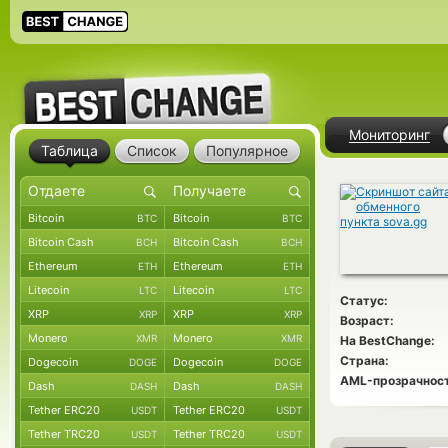
Мониторинг
Таблица
Список
Популярное
Bitcoin
Bitcoin
BTC
BTC
Bitcoin Cash
Bitcoin Cash
BCH
BCH
Ethereum
Ethereum
ETH
ETH
Litecoin
Litecoin
LTC
LTC
Статус:
XRP
XRP
XRP
XRP
Возраст:
Monero
Monero
XMR
XMR
На BestChange:
Страна:
Dogecoin
Dogecoin
DOGE
DOGE
AML-прозрачност
Dash
Dash
DASH
DASH
Tether ERC20
Tether ERC20
USDT
USDT
Tether TRC20
Tether TRC20
USDT
USDT