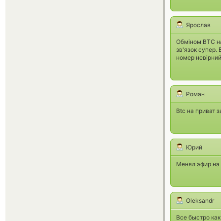
Ярослав
Обміном ВТС на
зв'язок супер.
номер невірний
Роман
Btc на приват з
Юрий
Менял эфир на
Oleksandr
Все быстро как