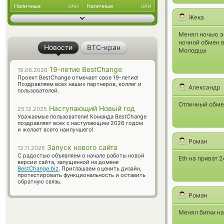
Наличные
Наличные
UAH
UAH
Жека
Менял ночью эф
ночной обмен в
Новости
BTC-кран
Молодцы
19-летие BestChange
19.06.2026
Проект BestChange отмечает свое 19-летие!
Поздравляем всех наших партнеров, коллег и
Александр
пользователей.
Отличный обмен
Наступающий Новый год
25.12.2025
Уважаемые пользователи! Команда BestChange
поздравляет всех с наступающим 2026 годом
и желает всего наилучшего!
Роман
Запуск нового сайта
12.11.2025
С радостью объявляем о начале работы новой
Eth на приват 2
версии сайта, запущенной на домене
BestChange.biz
. Приглашаем оценить дизайн,
протестировать функциональность и оставить
обратную связь.
Роман
Менял битки на