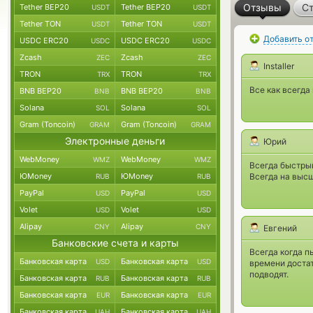
Отзывы
Ст
Tether BEP20
Tether BEP20
USDT
USDT
Tether TON
Tether TON
USDT
USDT
Добавить о
USDC ERC20
USDC ERC20
USDC
USDC
Zcash
Zcash
ZEC
ZEC
Installer
TRON
TRON
TRX
TRX
Все как всегда
BNB BEP20
BNB BEP20
BNB
BNB
Solana
Solana
SOL
SOL
Gram (Toncoin)
Gram (Toncoin)
GRAM
GRAM
Электронные деньги
Юрий
WebMoney
WebMoney
WMZ
WMZ
Всегда быстры
ЮMoney
ЮMoney
Всегда на выс
RUB
RUB
PayPal
PayPal
USD
USD
Volet
Volet
USD
USD
Alipay
Alipay
CNY
CNY
Евгений
Банковские счета и карты
Всегда когда п
Банковская карта
Банковская карта
USD
USD
времени достат
подводят.
Банковская карта
Банковская карта
RUB
RUB
Банковская карта
Банковская карта
EUR
EUR
Банковская карта
Банковская карта
UAH
UAH