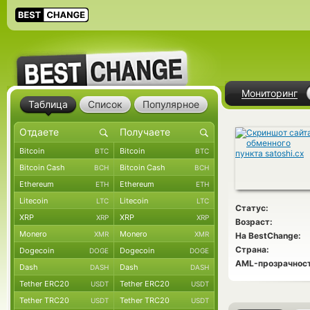
Мониторинг
Таблица
Список
Популярное
Bitcoin
Bitcoin
BTC
BTC
Bitcoin Cash
Bitcoin Cash
BCH
BCH
Ethereum
Ethereum
ETH
ETH
Litecoin
Litecoin
LTC
LTC
Статус:
XRP
XRP
XRP
XRP
Возраст:
Monero
Monero
XMR
XMR
На BestChange:
Страна:
Dogecoin
Dogecoin
DOGE
DOGE
AML-прозрачност
Dash
Dash
DASH
DASH
Tether ERC20
Tether ERC20
USDT
USDT
Tether TRC20
Tether TRC20
USDT
USDT