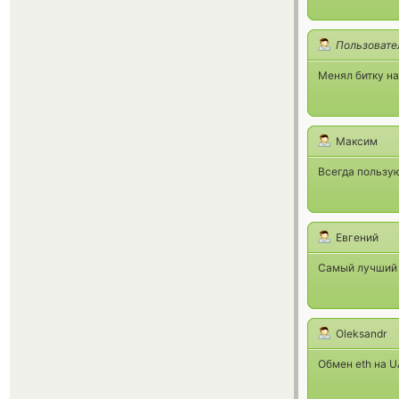
Пользовате
Менял битку на
Максим
Всегда пользу
Евгений
Самый лучший о
Oleksandr
Обмен eth на U