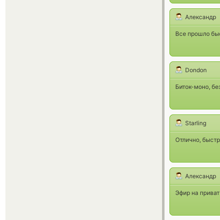
Александр
Все прошло быс
Dondon
Биток-моно, без
Starling
Отлично, быстр
Александр
Эфир на приват