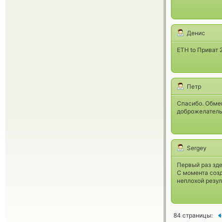
Денис
ETH to Приват 
Петр
Спасибо. Обмен
доброжелатель
Sergey
Первый раз зд
С момента созд
неплохой резул
84 страницы: