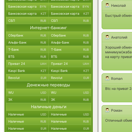
Николай
Банковская карта
Банковская карта
BYN
BYN
Банковская карта
Банковская карта
KZT
KZT
Быстрый обмен
СБП
СБП
RUB
RUB
Интернет-банкинг
Сбербанк
Сбербанк
RUB
RUB
Анатолий
Альфа-Банк
Альфа-Банк
RUB
RUB
Хороший обменн
Т-Банк
Т-Банк
RUB
RUB
минимум(жаба з
ВТБ
ВТБ
на карту приват
RUB
RUB
Приват 24
Приват 24
UAH
UAH
Kaspi Bank
Kaspi Bank
KZT
KZT
Revolut
Revolut
EUR
EUR
Roman
Денежные переводы
Btc на приват 
WU
WU
USD
USD
ЗК
ЗК
RUB
RUB
Наличные деньги
Роман
Наличные
Наличные
USD
USD
Отличный обмен
Наличные
Наличные
RUB
RUB
Наличные
Наличные
EUR
EUR