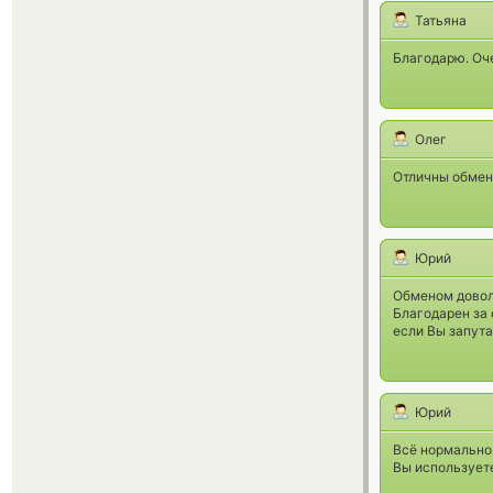
Татьяна
Благодарю. Оче
Олег
Отличны обменн
Юрий
Обменом довол
Благодарен за
если Вы запута
Юрий
Всё нормально!
Вы использует