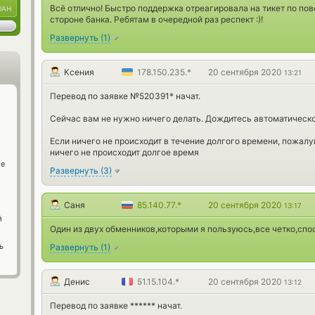
Всё отлично! Быстро поддержка отреагировала на тикет по пов
UAH
стороне банка. Ребятам в очередной раз респект :)!
Развернуть
(
1
)
Ксения
178.150.235.*
20 сентября 2020
13:21
Перевод по заявке №520391* начат.
Сейчас вам не нужно ничего делать. Дождитесь автоматическо
Если ничего не происходит в течение долгого времени, пожалу
ничего не происходит долгое время
ge
Развернуть
(
3
)
Саня
85.140.77.*
20 сентября 2020
13:17
й
Один из двух обменников,которыми я пользуюсь,все четко,спо
ь
Развернуть
(
1
)
Денис
51.15.104.*
20 сентября 2020
13:12
Перевод по заявке ****** начат.