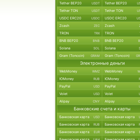
Tether BEP20
Tether BEP20
USDT
U
Tether TON
Tether TON
USDT
U
USDC ERC20
USDC ERC20
USDC
U
Zcash
Zcash
ZEC
TRON
TRON
TRX
BNB BEP20
BNB BEP20
BNB
Solana
Solana
SOL
Gram (Toncoin)
Gram (Toncoin)
GRAM
G
Электронные деньги
WebMoney
WebMoney
WMZ
W
ЮMoney
ЮMoney
RUB
PayPal
PayPal
USD
Volet
Volet
USD
Alipay
Alipay
CNY
Банковские счета и карты
Банковская карта
Банковская карта
USD
Банковская карта
Банковская карта
RUB
Банковская карта
Банковская карта
EUR
Банковская карта
Банковская карта
UAH