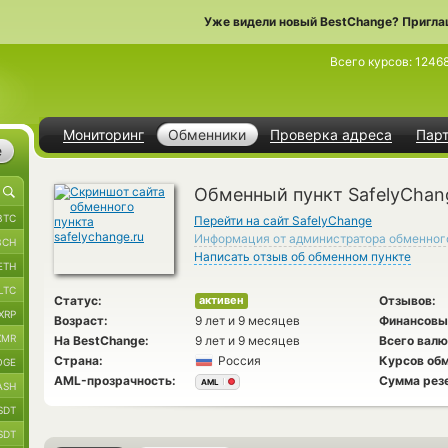
Уже видели новый BestChange? Пригла
Всего курсов:
1246
Мониторинг
Обменники
Проверка адреса
Пар
е
Обменный пункт SafelyChan
BTC
Перейти на сайт SafelyChange
Информация от администратора обменног
BCH
Написать отзыв об обменном пункте
ETH
LTC
Статус:
Отзывов:
активен
XRP
Возраст:
9 лет и 9 месяцев
Финансовы
XMR
На BestChange:
9 лет и 9 месяцев
Всего валю
Страна:
Россия
Курсов обм
OGE
AML-прозрачность:
Сумма рез
AML
ASH
SDT
SDT