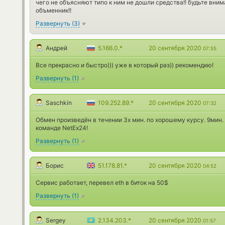
чего не объясняют типо к ним не дошли средства!! будьте вним
объменник!!
Развернуть
(
3
)
Андрей
5.166.0.*
20 сентября 2020
07:55
Все прекрасно и быстро))) уже в который раз)) рекомендкю!
Развернуть
(
1
)
Saschkin
109.252.89.*
20 сентября 2020
07:32
Обмен произведён в течении 3х мин. по хорошему курсу. 9мин.
команде NetEx24!
Развернуть
(
1
)
Борис
51.178.81.*
20 сентября 2020
04:52
Сервис работает, перевел eth в биток на 50$
Развернуть
(
1
)
Sergey
2.134.203.*
20 сентября 2020
01:57