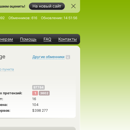
На новый сайт
шаем оценить!
892
Обменников:
616
Обновление:
14:51:56
тнерам
Помощь
FAQ
Контакты
ge
Другие обменники
о пункта
97784
х претензий:
1
3602
т:
16
ена:
104
ервов:
$398 277