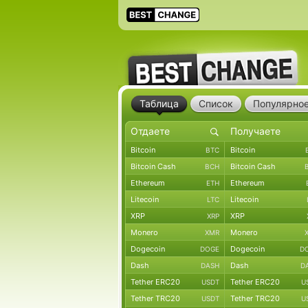
Таблица
Список
Популярно
Bitcoin
Bitcoin
BTC
Bitcoin Cash
Bitcoin Cash
BCH
Ethereum
Ethereum
ETH
Litecoin
Litecoin
LTC
XRP
XRP
XRP
Monero
Monero
XMR
Dogecoin
Dogecoin
DOGE
D
Dash
Dash
DASH
D
Tether ERC20
Tether ERC20
USDT
U
Tether TRC20
Tether TRC20
USDT
U