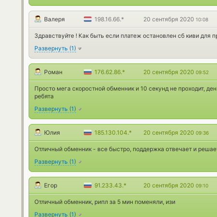
Валеря
198.16.66.*
20 сентября 2020
10:08
Здравствуйте ! Как быть если платеж остановлен сб киви для п
Развернуть
(
1
)
Роман
176.62.86.*
20 сентября 2020
09:52
Просто мега скоростной обменник и 10 секунд не проходит, ден
ребята
Развернуть
(
1
)
Юлия
185.130.104.*
20 сентября 2020
09:36
Отличный обменник - все быстро, поддержка отвечает и решае
Развернуть
(
1
)
Егор
91.233.43.*
20 сентября 2020
09:10
Отличный обменник, рипл за 5 мин поменяли, изи
Развернуть
(
1
)