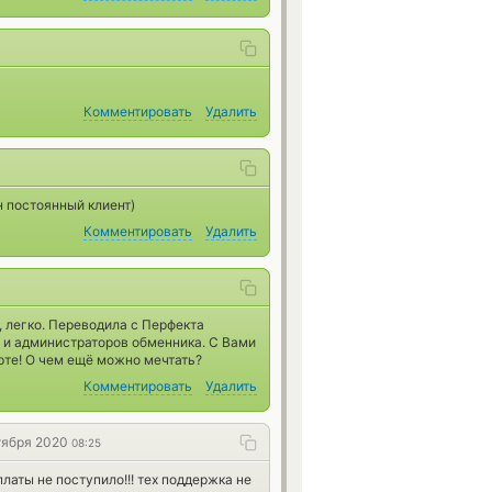
Комментировать
Удалить
н постоянный клиент)
Комментировать
Удалить
, легко. Переводила с Перфекта
 и администраторов обменника. С Вами
арте! О чем ещё можно мечтать?
Комментировать
Удалить
тября 2020
08:25
платы не поступило!!! тех поддержка не