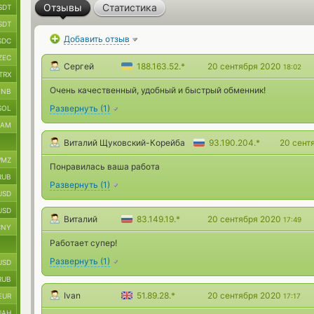
Отзывы
Статистика
SDT
SDT
Добавить отзыв
SDC
ZEC
Сергей
188.163.52.*
20 сентября 2020
18:02
TRX
Очень качественный, удобный и быстрый обменник!
BNB
Развернуть
(
1
)
SOL
RAM
Виталий Щуковский-Корейба
93.190.204.*
20 сент
MZ
Понравилась ваша работа
RUB
Развернуть
(
1
)
USD
USD
Виталий
83.149.19.*
20 сентября 2020
17:49
CNY
Работает супер!
Развернуть
(
1
)
USD
RUB
Ivan
51.89.28.*
20 сентября 2020
EUR
17:17
UAH