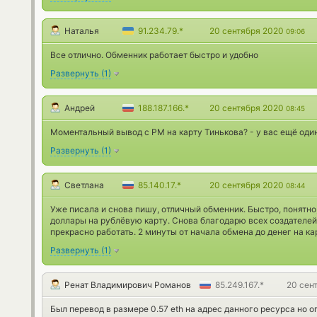
Наталья
91.234.79.*
20 сентября 2020
09:06
Все отлично. Обменник работает быстро и удобно
Развернуть
(
1
)
Андрей
188.187.166.*
20 сентября 2020
08:45
Моментальный вывод с PM на карту Тинькова? - у вас ещё оди
Развернуть
(
1
)
Светлана
85.140.17.*
20 сентября 2020
08:44
Уже писала и снова пишу, отличный обменник. Быстро, понятно
доллары на рублёвую карту. Снова благодарю всех создателей
прекрасно работать. 2 минуты от начала обмена до денег на к
Развернуть
(
1
)
Ренат Владимирович Романов
85.249.167.*
20 сен
Был перевод в размере 0.57 eth на адрес данного ресурса но о