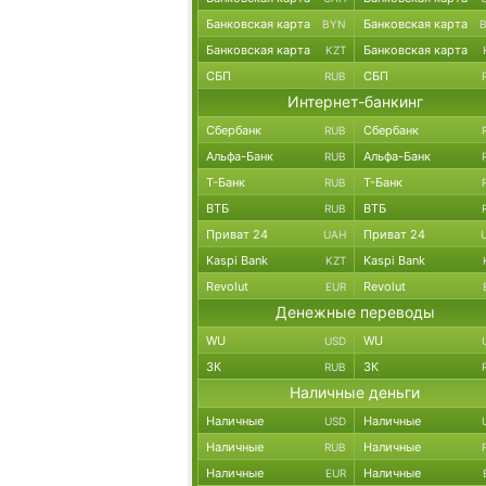
Банковская карта
Банковская карта
BYN
Банковская карта
Банковская карта
KZT
СБП
СБП
RUB
Интернет-банкинг
Сбербанк
Сбербанк
RUB
Альфа-Банк
Альфа-Банк
RUB
Т-Банк
Т-Банк
RUB
ВТБ
ВТБ
RUB
Приват 24
Приват 24
UAH
Kaspi Bank
Kaspi Bank
KZT
Revolut
Revolut
EUR
Денежные переводы
WU
WU
USD
ЗК
ЗК
RUB
Наличные деньги
Наличные
Наличные
USD
Наличные
Наличные
RUB
Наличные
Наличные
EUR