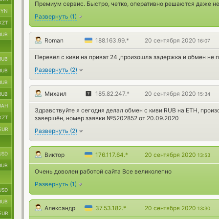
Премиум сервис. Быстро, четко, оперативно решаются даже н
BYN
Развернуть
(
1
)
KZT
RUB
Roman
188.163.99.*
20 сентября 2020
16:07
Перевёл с киви на приват 24 ,произошла задержка и обмен не
RUB
Развернуть
(
2
)
RUB
RUB
Михаил
185.82.247.*
20 сентября 2020
RUB
15:34
UAH
Здравствуйте я сегодня делал обмен с киви RUB на ETH, прои
KZT
завершён, номер заявки №5202852 от 20.09.2020
EUR
Развернуть
(
2
)
USD
Виктор
176.117.64.*
20 сентября 2020
13:53
RUB
Очень доволен работой сайта Все великолепно
Развернуть
(
1
)
USD
RUB
Александр
37.53.182.*
20 сентября 2020
13:30
EUR