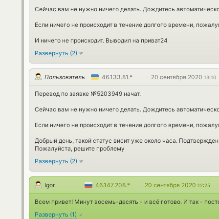
Сейчас вам не нужно ничего делать. Дождитесь автоматическо
Если ничего не происходит в течение долгого времени, пожалу
И ничего не происходит. Выводил на приват24
Развернуть
(
2
)
Пользователь
46.133.81.*
20 сентября 2020
13:10
Перевод по заявке №5203949 начат.
Сейчас вам не нужно ничего делать. Дождитесь автоматическо
Если ничего не происходит в течение долгого времени, пожалу
Добрый день, такой статус висит уже около часа. Подтвержден
Пожалуйста, решите проблему
Развернуть
(
2
)
Igor
46.147.208.*
20 сентября 2020
12:25
Всем привет! Минут восемь-десять - и всё готово. И так - пос
Развернуть
(
1
)