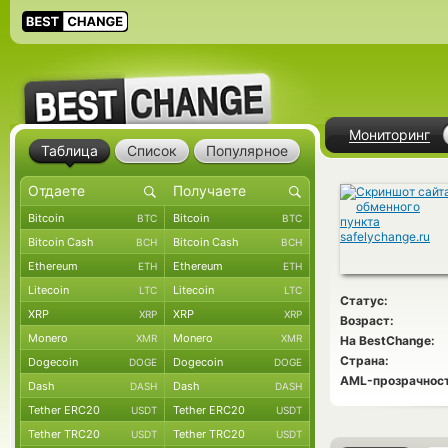
Мониторинг
Таблица
Список
Популярное
Bitcoin
Bitcoin
BTC
BTC
Bitcoin Cash
Bitcoin Cash
BCH
BCH
Ethereum
Ethereum
ETH
ETH
Litecoin
Litecoin
LTC
LTC
Статус:
XRP
XRP
XRP
XRP
Возраст:
Monero
Monero
XMR
XMR
На BestChange:
Страна:
Dogecoin
Dogecoin
DOGE
DOGE
AML-прозрачност
Dash
Dash
DASH
DASH
Tether ERC20
Tether ERC20
USDT
USDT
Tether TRC20
Tether TRC20
USDT
USDT