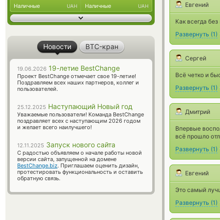
Евгений
Наличные
Наличные
UAH
UAH
Как всегда без
Развернуть
(
1
)
Новости
BTC-кран
Сергей
19-летие BestChange
19.06.2026
Всё четко и бы
Проект BestChange отмечает свое 19-летие!
Поздравляем всех наших партнеров, коллег и
Развернуть
(
1
)
пользователей.
Наступающий Новый год
25.12.2025
Дмитрий
Уважаемые пользователи! Команда BestChange
поздравляет всех с наступающим 2026 годом
и желает всего наилучшего!
Впервые воспо
всё прошло отл
Запуск нового сайта
12.11.2025
Развернуть
(
1
)
С радостью объявляем о начале работы новой
версии сайта, запущенной на домене
BestChange.biz
. Приглашаем оценить дизайн,
протестировать функциональность и оставить
Евгений
обратную связь.
Это самый луч
Развернуть
(
1
)