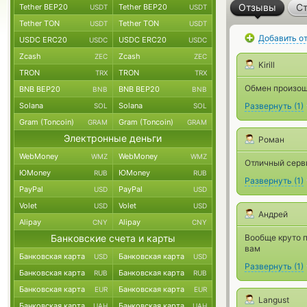
Отзывы
Ст
Tether BEP20
Tether BEP20
USDT
USDT
Tether TON
Tether TON
USDT
USDT
Добавить о
USDC ERC20
USDC ERC20
USDC
USDC
Zcash
Zcash
ZEC
ZEC
Kirill
TRON
TRON
TRX
TRX
Обмен произош
BNB BEP20
BNB BEP20
BNB
BNB
Solana
Solana
Развернуть
(
1
)
SOL
SOL
Gram (Toncoin)
Gram (Toncoin)
GRAM
GRAM
Электронные деньги
Роман
WebMoney
WebMoney
WMZ
WMZ
Отличный серви
ЮMoney
ЮMoney
RUB
RUB
Развернуть
(
1
)
PayPal
PayPal
USD
USD
Volet
Volet
USD
USD
Андрей
Alipay
Alipay
CNY
CNY
Банковские счета и карты
Вообще круто п
вам
Банковская карта
Банковская карта
USD
USD
Развернуть
(
1
)
Банковская карта
Банковская карта
RUB
RUB
Банковская карта
Банковская карта
EUR
EUR
Langust
Банковская карта
Банковская карта
UAH
UAH