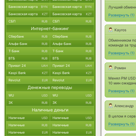
Банковская карта
Банковская карта
BYN
BYN
Лучший обменни
Банковская карта
Банковская карта
KZT
KZT
Развернуть
(
1
)
СБП
СБП
RUB
RUB
Интернет-банкинг
Kayros
Сбербанк
Сбербанк
RUB
RUB
Обменником по
Альфа-Банк
Альфа-Банк
RUB
RUB
команде за тру
Т-Банк
Т-Банк
RUB
RUB
Развернуть
(
1
)
ВТБ
ВТБ
RUB
RUB
Приват 24
Приват 24
UAH
UAH
Роман
Kaspi Bank
Kaspi Bank
KZT
KZT
Менял PM USD 
Revolut
Revolut
EUR
EUR
10 мин ожидан
Денежные переводы
Развернуть
(
1
)
WU
WU
USD
USD
ЗК
ЗК
RUB
RUB
Александр
Наличные деньги
В целом я серв
Наличные
Наличные
USD
USD
Развернуть
(
1
)
Наличные
Наличные
RUB
RUB
Наличные
Наличные
EUR
EUR