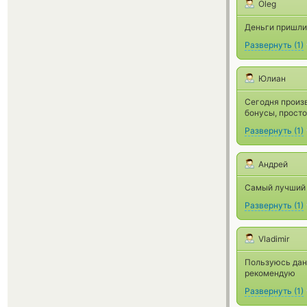
Oleg
Деньги пришли
Развернуть
(
1
)
Юлиан
Сегодня произв
бонусы, прост
Развернуть
(
1
)
Андрей
Самый лучший 
Развернуть
(
1
)
Vladimir
Пользуюсь данн
рекомендую
Развернуть
(
1
)