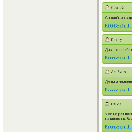
Сергей
Спасибо за сер
Развернуть
(
1
)
Dmitry
Достаточно быс
Развернуть
(
1
)
Альбина
Деньги пришли
Развернуть
(
1
)
Ольга
Уже не раз пол
на кошелек. Бл
Развернуть
(
1
)