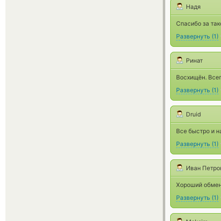
Надя
Спасибо за так
Развернуть
(
1
)
Ринат
Восхищён. Все
Развернуть
(
1
)
Druid
Все быстро и 
Развернуть
(
1
)
Иван Петро
Хороший обме
Развернуть
(
1
)