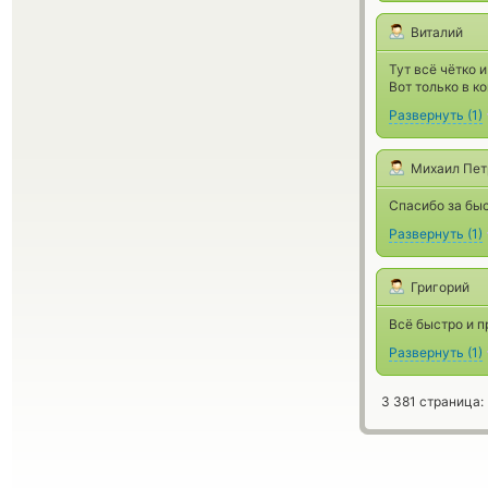
Виталий
Тут всё чётко и
Вот только в к
Развернуть
(
1
)
Михаил Пет
Спасибо за бы
Развернуть
(
1
)
Григорий
Всё быстро и п
Развернуть
(
1
)
3 381 страница: