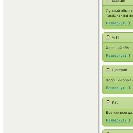
Maksim
Лучший обменни
Таких как вы п
Развернуть
(
1
)
Vr11
Хороший обменн
Развернуть
(
1
)
Дмитрий
Хороший обмен
Развернуть
(
1
)
Kat
Все как всегда
Развернуть
(
1
)