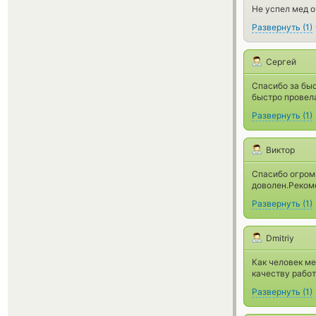
Не успел мед о
Развернуть
(
1
)
Сергей
Спасибо за быс
быстро провела
Развернуть
(
1
)
Виктор
Спасибо огромн
доволен.Реко
Развернуть
(
1
)
Dmitriy
Как человек ме
качеству работ
Развернуть
(
1
)