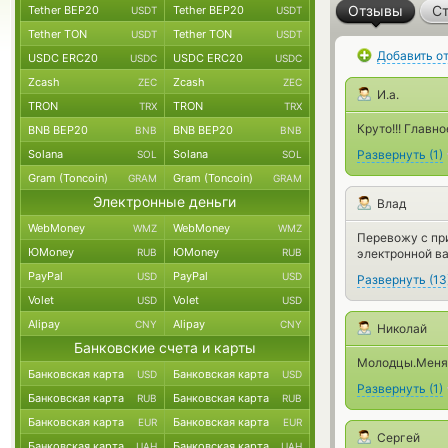
Отзывы
Ст
Tether BEP20
Tether BEP20
USDT
USDT
Tether TON
Tether TON
USDT
USDT
Добавить о
USDC ERC20
USDC ERC20
USDC
USDC
Zcash
Zcash
ZEC
ZEC
И.а.
TRON
TRON
TRX
TRX
Круто!!! Главно
BNB BEP20
BNB BEP20
BNB
BNB
Solana
Solana
Развернуть
(
1
)
SOL
SOL
Gram (Toncoin)
Gram (Toncoin)
GRAM
GRAM
Электронные деньги
Влад
WebMoney
WebMoney
WMZ
WMZ
Перевожу с при
ЮMoney
ЮMoney
RUB
RUB
электронной в
PayPal
PayPal
USD
USD
Развернуть
(
13
Volet
Volet
USD
USD
Alipay
Alipay
CNY
CNY
Николай
Банковские счета и карты
Молодцы.Меняю 
Банковская карта
Банковская карта
USD
USD
Развернуть
(
1
)
Банковская карта
Банковская карта
RUB
RUB
Банковская карта
Банковская карта
EUR
EUR
Сергей
Банковская карта
Банковская карта
UAH
UAH