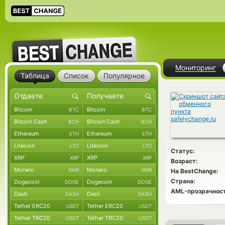
Мониторинг
Таблица
Список
Популярное
Bitcoin
Bitcoin
BTC
BTC
Bitcoin Cash
Bitcoin Cash
BCH
BCH
Ethereum
Ethereum
ETH
ETH
Litecoin
Litecoin
LTC
LTC
Статус:
XRP
XRP
XRP
XRP
Возраст:
Monero
Monero
XMR
XMR
На BestChange:
Страна:
Dogecoin
Dogecoin
DOGE
DOGE
AML-прозрачност
Dash
Dash
DASH
DASH
Tether ERC20
Tether ERC20
USDT
USDT
Tether TRC20
Tether TRC20
USDT
USDT