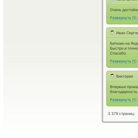
Очень достойн
Развернуть
(
1
)
Иван Серге
Биткоин на Янд
Быстро и точно
Спасибо.
Развернуть
(
1
)
Виктория
Впервые произ
благодарность
Развернуть
(
1
)
3 379 страниц: