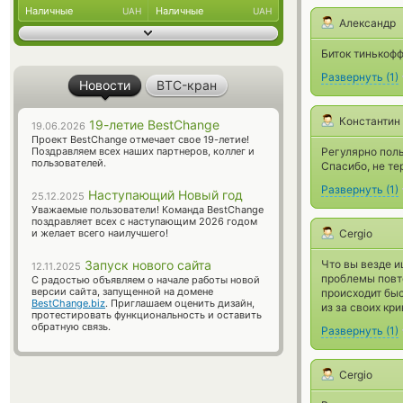
Наличные
Наличные
UAH
UAH
Александр
Биток тинькофф
Развернуть
(
1
)
Новости
BTC-кран
Константин
19-летие BestChange
19.06.2026
Проект BestChange отмечает свое 19-летие!
Поздравляем всех наших партнеров, коллег и
Регулярно поль
пользователей.
Спасибо, не те
Развернуть
(
1
)
Наступающий Новый год
25.12.2025
Уважаемые пользователи! Команда BestChange
поздравляет всех с наступающим 2026 годом
и желает всего наилучшего!
Cergio
Запуск нового сайта
Что вы везде и
12.11.2025
проблемы повто
С радостью объявляем о начале работы новой
версии сайта, запущенной на домене
происходит быс
BestChange.biz
. Приглашаем оценить дизайн,
из за своих кр
протестировать функциональность и оставить
обратную связь.
Развернуть
(
1
)
Cergio