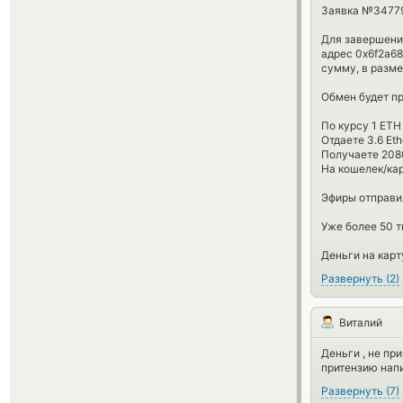
Заявка №347799
Для завершени
адрес 0x6f2a6
сумму, в разме
Обмен будет п
По курсу 1 ETH 
Отдаете 3.6 Et
Получаете 208
На кошелек/ка
Эфиры отправил
Уже более 50 т
Деньги на карт
Развернуть
(
2
)
Виталий
Деньги , не пр
притензию напи
Развернуть
(
7
)