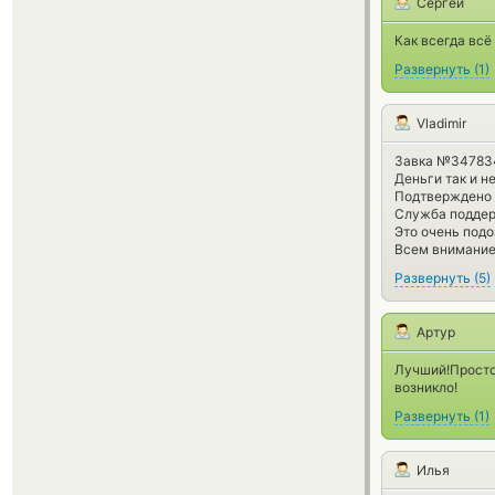
Сергей
Как всегда вс
Развернуть
(
1
)
Vladimir
Завка №3478341
Деньги так и н
Подтверждено 
Служба поддер
Это очень подо
Всем внимание
Развернуть
(
5
)
Артур
Лучший!Просто
возникло!
Развернуть
(
1
)
Илья