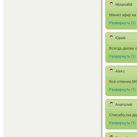
Woland69
Менял эфир на
Развернуть
(
1
)
Юрий
Всегда делаю о
Развернуть
(
1
)
Alekc
Всё отлично.
Развернуть
(
1
)
Анатолий
Спасибо,так 
Развернуть
(
1
)