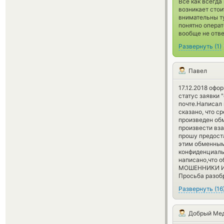
Все как всегда
возникает стои
внимательны ту
понятно операт
вообще не отвеч
Развернуть
(
1
)
Павел
17.12.2018 офо
статус заявки 
почте.Написал 
сказано, что с
произведен обм
произвести вза
прошу предоста
этим обменным 
конфиденциаль
написано,что о
МОШЕННИКИ И К
Просьба разоб
Развернуть
(
16
Добрый Ме