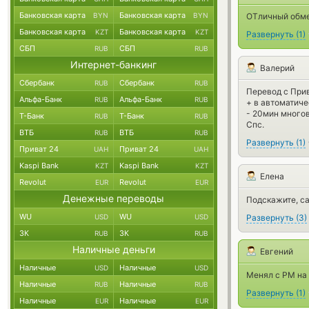
Банковская карта
Банковская карта
BYN
BYN
ОТличный обме
Банковская карта
Банковская карта
KZT
KZT
Развернуть
(
1
)
СБП
СБП
RUB
RUB
Интернет-банкинг
Валерий
Сбербанк
Сбербанк
RUB
RUB
Перевод с Прив
Альфа-Банк
Альфа-Банк
RUB
RUB
+ в автоматич
- 20мин многов
Т-Банк
Т-Банк
RUB
RUB
Спс.
ВТБ
ВТБ
RUB
RUB
Развернуть
(
1
)
Приват 24
Приват 24
UAH
UAH
Kaspi Bank
Kaspi Bank
KZT
KZT
Елена
Revolut
Revolut
EUR
EUR
Денежные переводы
Подскажите, са
WU
WU
USD
USD
Развернуть
(
3
)
ЗК
ЗК
RUB
RUB
Наличные деньги
Евгений
Наличные
Наличные
USD
USD
Менял с РМ на 
Наличные
Наличные
RUB
RUB
Развернуть
(
1
)
Наличные
Наличные
EUR
EUR