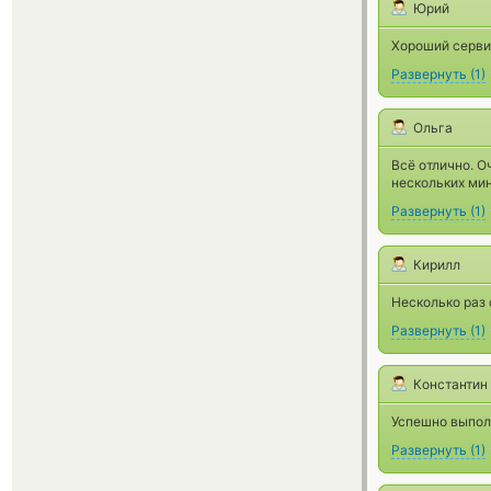
Юрий
Хороший сервис
Развернуть
(
1
)
Ольга
Всё отлично. О
нескольких мин
Развернуть
(
1
)
Кирилл
Несколько раз 
Развернуть
(
1
)
Константин
Успешно выполн
Развернуть
(
1
)