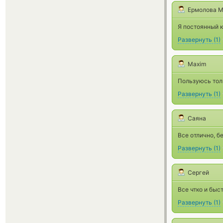
Ермолова М
Я постоянный к
Развернуть
(
1
)
Maxim
Пользуюсь тол
Развернуть
(
1
)
Саяна
Все отлично, б
Развернуть
(
1
)
Сергей
Все чтко и быст
Развернуть
(
1
)