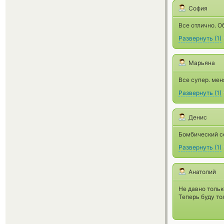
София
Все отлично. О
Развернуть
(
1
)
Марьяна
Все супер. мен
Развернуть
(
1
)
Денис
Бомбический с
Развернуть
(
1
)
Анатолий
Не давно тольк
Теперь буду то