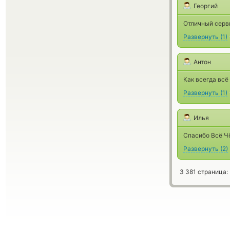
Георгий
Отличный серви
Развернуть
(
1
)
Антон
Как всегда всё 
Развернуть
(
1
)
Илья
Спасибо Всё Ч
Развернуть
(
2
)
3 381 страница: