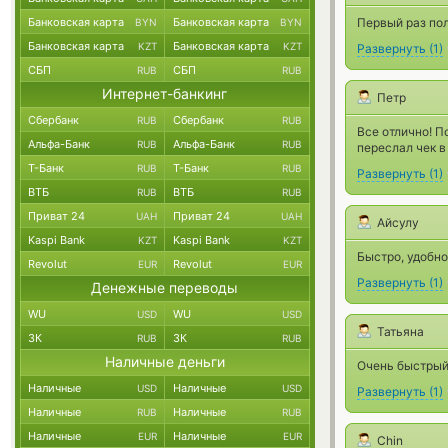
Банковская карта
Банковская карта
Первый раз по
BYN
BYN
Банковская карта
Банковская карта
KZT
KZT
Развернуть
(
1
)
СБП
СБП
RUB
RUB
Интернет-банкинг
Петр
Сбербанк
Сбербанк
RUB
RUB
Все отлично! П
Альфа-Банк
Альфа-Банк
RUB
RUB
переслал чек в
Т-Банк
Т-Банк
RUB
RUB
Развернуть
(
1
)
ВТБ
ВТБ
RUB
RUB
Приват 24
Приват 24
UAH
UAH
Айсулу
Kaspi Bank
Kaspi Bank
KZT
KZT
Быстро, удобно
Revolut
Revolut
EUR
EUR
Развернуть
(
1
)
Денежные переводы
WU
WU
USD
USD
Татьяна
ЗК
ЗК
RUB
RUB
Наличные деньги
Очень быстрый 
Наличные
Наличные
USD
USD
Развернуть
(
1
)
Наличные
Наличные
RUB
RUB
Наличные
Наличные
EUR
EUR
Chin