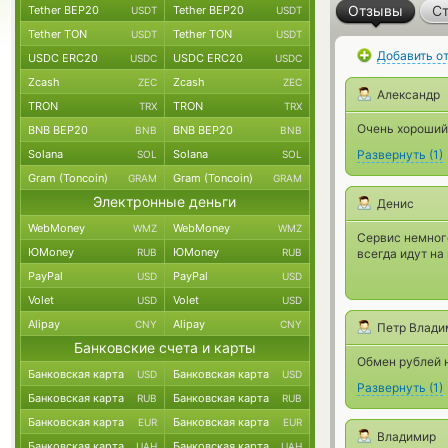
Отзывы
Ст
Tether BEP20
Tether BEP20
USDT
USDT
Tether TON
Tether TON
USDT
USDT
Добавить о
USDC ERC20
USDC ERC20
USDC
USDC
Zcash
Zcash
ZEC
ZEC
Александр
TRON
TRON
TRX
TRX
Очень хороший 
BNB BEP20
BNB BEP20
BNB
BNB
Solana
Solana
Развернуть
(
1
)
SOL
SOL
Gram (Toncoin)
Gram (Toncoin)
GRAM
GRAM
Электронные деньги
Денис
WebMoney
WebMoney
WMZ
WMZ
Сервис немного
ЮMoney
ЮMoney
RUB
RUB
всегда идут на
PayPal
PayPal
USD
USD
Volet
Volet
USD
USD
Alipay
Alipay
CNY
CNY
Петр Влади
Банковские счета и карты
Обмен рублей н
Банковская карта
Банковская карта
USD
USD
Развернуть
(
1
)
Банковская карта
Банковская карта
RUB
RUB
Банковская карта
Банковская карта
EUR
EUR
Владимир
Банковская карта
Банковская карта
UAH
UAH