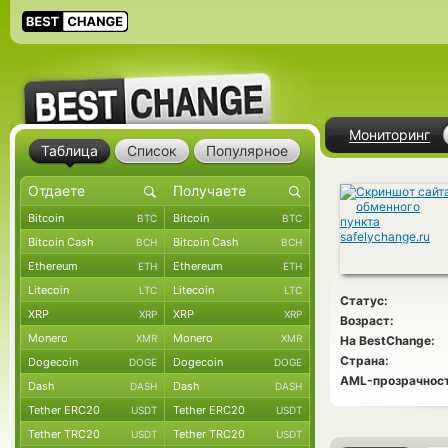
Мониторинг
Таблица
Список
Популярное
Bitcoin
Bitcoin
BTC
BTC
Bitcoin Cash
Bitcoin Cash
BCH
BCH
Ethereum
Ethereum
ETH
ETH
Litecoin
Litecoin
LTC
LTC
Статус:
XRP
XRP
XRP
XRP
Возраст:
Monero
Monero
XMR
XMR
На BestChange:
Страна:
Dogecoin
Dogecoin
DOGE
DOGE
AML-прозрачност
Dash
Dash
DASH
DASH
Tether ERC20
Tether ERC20
USDT
USDT
Tether TRC20
Tether TRC20
USDT
USDT