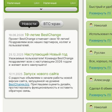
Наличные
Наличные
UAH
UAH
Быстрый и удоб
Развернуть
(
1
)
Новости
BTC-кран
Николай
Использовал п
19-летие BestChange
19.06.2026
Проект BestChange отмечает свое 19-летие!
Развернуть
(
1
)
Поздравляем всех наших партнеров, коллег и
пользователей.
Руслан
Наступающий Новый год
25.12.2025
Уважаемые пользователи! Команда BestChange
Все, хорошо, п
поздравляет всех с наступающим 2026 годом
и желает всего наилучшего!
Развернуть
(
1
)
Запуск нового сайта
12.11.2025
С радостью объявляем о начале работы новой
Александр
версии сайта, запущенной на домене
BestChange.biz
. Приглашаем оценить дизайн,
протестировать функциональность и оставить
Сделал 6 обмен
обратную связь.
Развернуть
(
1
)
Николай