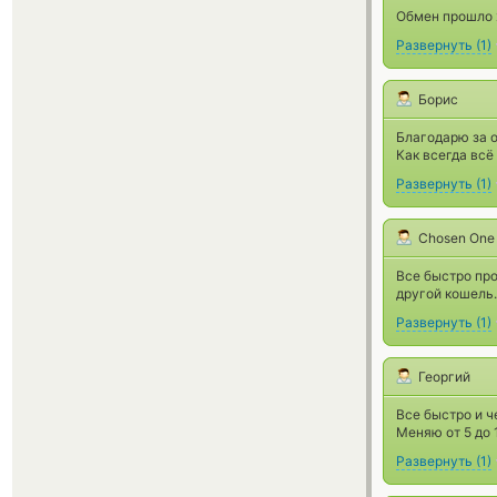
Обмен прошло 
Развернуть
(
1
)
Борис
Благодарю за 
Как всегда всё
Развернуть
(
1
)
Chosen One
Все быстро про
другой кошель.
Развернуть
(
1
)
Георгий
Все быстро и ч
Меняю от 5 до 
Развернуть
(
1
)