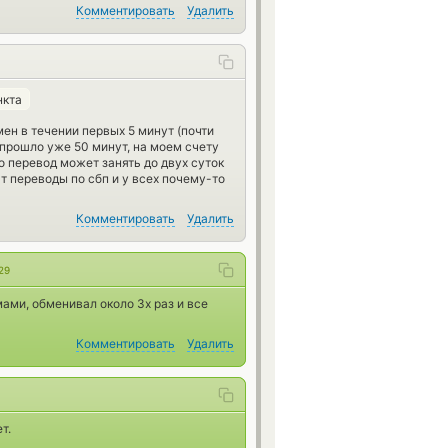
Комментировать
Удалить
нкта
ен в течении первых 5 минут (почти
 прошло уже 50 минут, на моем счету
то перевод может занять до двух суток
т переводы по сбп и у всех почему-то
Комментировать
Удалить
29
ами, обменивал около 3х раз и все
Комментировать
Удалить
т.