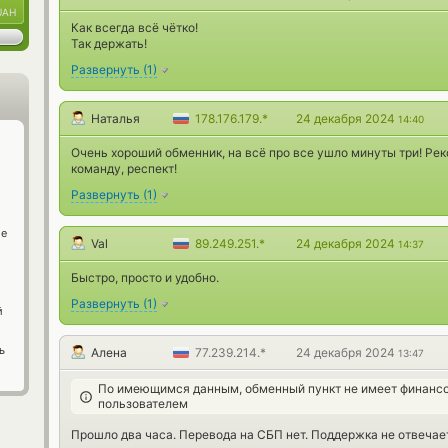
UAH
Как всегда всё чётко!
Так держать!
Развернуть
(
1
)
Наталья
178.176.179.*
24 декабря 2024
14:40
Очень хороший обменник, на всё про все ушло минуты три! Ре
команду, респект!
Развернуть
(
1
)
ge
Val
89.249.251.*
24 декабря 2024
14:37
Быстро, просто и удобно.
Развернуть
(
1
)
й
ь
Алена
77.239.214.*
24 декабря 2024
13:47
По имеющимся данным, обменный пункт не имеет финансо
пользователем
Прошло два часа. Перевода на СБП нет. Поддержка не отвечает