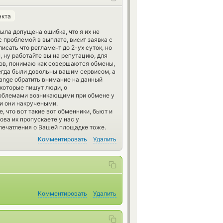
нкта
ыла допущена ошибка, что я их не
 проблемой в выплате, висит заявка с
сать что регламент до 2-ух суток, но
, ну работайте вы на репутацию, для
дов, понимаю как совершаются обмены,
сегда были довольны вашим сервисом, а
ange обратить внимание на данный
которые пишут люди, о
роблемами возникающими при обмене у
ли они накручеными.
 что вот такие вот обменники, бьют и
ова их пропускаете у нас у
печатления о Вашей площадке тоже.
Комментировать
Удалить
Комментировать
Удалить