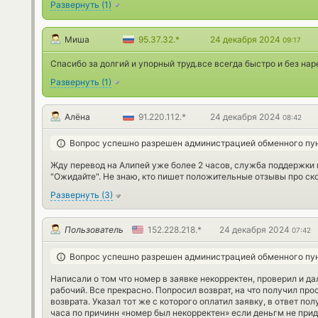
Развернуть
(
1
)
Миша
95.37.32.*
24 декабря 2024
09:17
Спасибо за долгий и упорный труд.все всегда быстро и без нар
Развернуть
(
1
)
Алёна
91.220.112.*
24 декабря 2024
08:42
Вопрос успешно разрешен администрацией обменного пу
Жду перевод на Алипей уже более 2 часов, служба поддержки н
"Ожидайте". Не знаю, кто пишет положительные отзывы про ско
Развернуть
(
3
)
Пользователь
152.228.218.*
24 декабря 2024
07:42
Вопрос успешно разрешен администрацией обменного пу
Написали о том что номер в заявке некорректен, проверил и д
рабочий. Все прекрасно. Попросил возврат, на что получил пр
возврата. Указал тот же с которого оплатил заявку, в ответ по
часа по причинн «номер был некорректен» если деньгм не приду