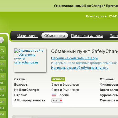
Уже видели новый BestChange? Пригла
Всего курсов:
12441
Мониторинг
Обменники
Проверка адреса
Пар
е
Обменный пункт SafelyChan
BTC
Перейти на сайт SafelyChange
Информация от администратора обменног
BCH
Написать отзыв об обменном пункте
ETH
LTC
Статус:
Отзывов:
активен
XRP
Возраст:
9 лет и 9 месяцев
Финансовы
XMR
На BestChange:
9 лет и 9 месяцев
Всего валю
Страна:
Россия
Курсов обм
OGE
AML-прозрачность:
Сумма рез
AML
ASH
SDT
SDT