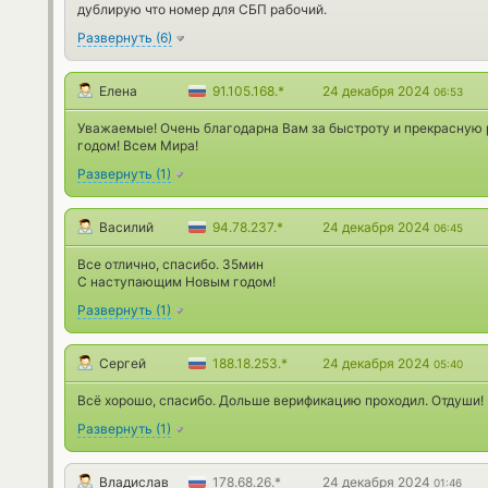
дублирую что номер для СБП рабочий.
Развернуть
(
6
)
Елена
91.105.168.*
24 декабря 2024
06:53
Уважаемые! Очень благодарна Вам за быстроту и прекрасную
годом! Всем Мира!
Развернуть
(
1
)
Василий
94.78.237.*
24 декабря 2024
06:45
Все отлично, спасибо. 35мин
С наступающим Новым годом!
Развернуть
(
1
)
Сергей
188.18.253.*
24 декабря 2024
05:40
Всё хорошо, спасибо. Дольше верификацию проходил. Отдуши!
Развернуть
(
1
)
Владислав
178.68.26.*
24 декабря 2024
01:46