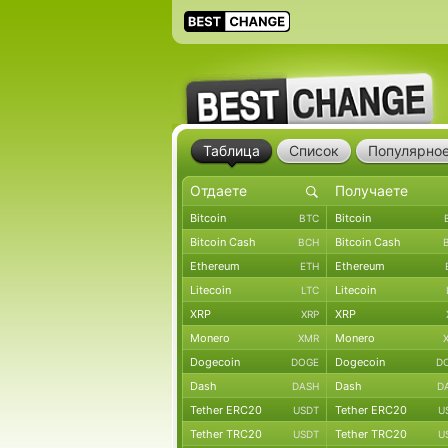
Таблица
Список
Популярно
Bitcoin
Bitcoin
BTC
Bitcoin Cash
Bitcoin Cash
BCH
Ethereum
Ethereum
ETH
Litecoin
Litecoin
LTC
XRP
XRP
XRP
Monero
Monero
XMR
Dogecoin
Dogecoin
DOGE
D
Dash
Dash
DASH
D
Tether ERC20
Tether ERC20
USDT
U
Tether TRC20
Tether TRC20
USDT
U