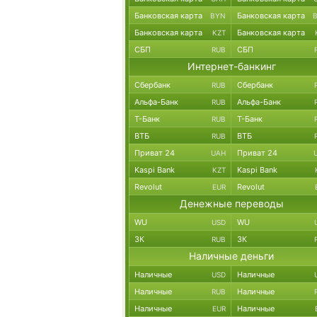
Банковская карта
Банковская карта
BYN
Банковская карта
Банковская карта
KZT
СБП
СБП
RUB
Интернет-банкинг
Сбербанк
Сбербанк
RUB
Альфа-Банк
Альфа-Банк
RUB
Т-Банк
Т-Банк
RUB
ВТБ
ВТБ
RUB
Приват 24
Приват 24
UAH
Kaspi Bank
Kaspi Bank
KZT
Revolut
Revolut
EUR
Денежные переводы
WU
WU
USD
ЗК
ЗК
RUB
Наличные деньги
Наличные
Наличные
USD
Наличные
Наличные
RUB
Наличные
Наличные
EUR