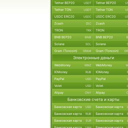
Tether BEP20
Tether BEP20
USDT
U
Tether TON
Tether TON
USDT
U
USDC ERC20
USDC ERC20
USDC
U
Zcash
Zcash
ZEC
TRON
TRON
TRX
BNB BEP20
BNB BEP20
BNB
Solana
Solana
SOL
Gram (Toncoin)
Gram (Toncoin)
GRAM
G
Электронные деньги
WebMoney
WebMoney
WMZ
W
ЮMoney
ЮMoney
RUB
PayPal
PayPal
USD
Volet
Volet
USD
Alipay
Alipay
CNY
Банковские счета и карты
Банковская карта
Банковская карта
USD
Банковская карта
Банковская карта
RUB
Банковская карта
Банковская карта
EUR
Банковская карта
Банковская карта
UAH