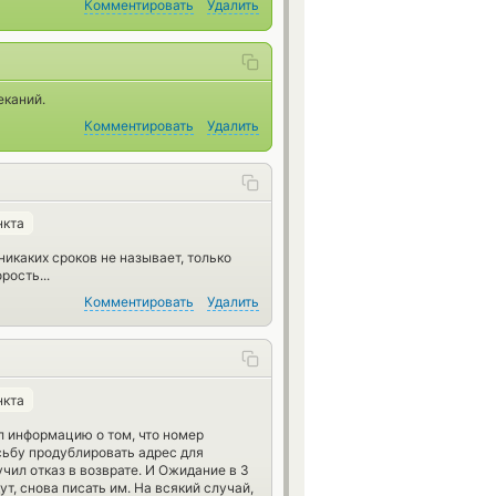
Комментировать
Удалить
еканий.
Комментировать
Удалить
нкта
икаких сроков не называет, только
рость...
Комментировать
Удалить
нкта
ал информацию о том, что номер
осьбу продублировать адрес для
лучил отказ в возврате. И Ожидание в 3
т, снова писать им. На всякий случай,