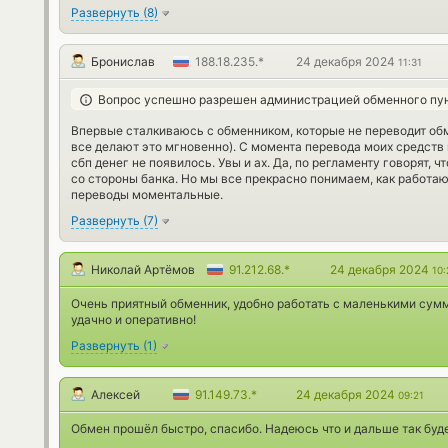
Развернуть
(
8
)
Бронислав
188.18.235.*
24 декабря 2024
11:31
Вопрос успешно разрешен администрацией обменного пу
Впервые сталкиваюсь с обменником, которые не переводит обм
все делают это мгновенно). С момента перевода моих средств
сбп денег не появилось. Увы и ах. Да, по регламенту говорят, ч
со стороны банка. Но мы все прекрасно понимаем, как работаю
переводы моментальные.
Развернуть
(
7
)
Николай Артёмов
91.212.68.*
24 декабря 2024
10:
Очень приятный обменник, удобно работать с маленькими сумм
удачно и оперативно!
Развернуть
(
1
)
Алексей
91.149.73.*
24 декабря 2024
09:21
Обмен прошёл быстро, спасибо. Надеюсь что и дальше так буде