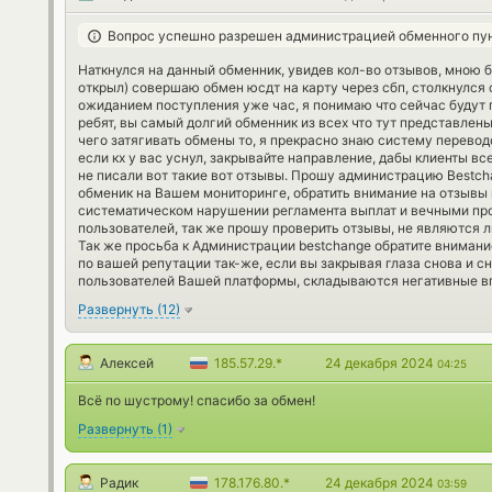
Вопрос успешно разрешен администрацией обменного пу
Наткнулся на данный обменник, увидев кол-во отзывов, мною б
открыл) совершаю обмен юсдт на карту через сбп, столкнулся с
ожиданием поступления уже час, я понимаю что сейчас будут пи
ребят, вы самый долгий обменник из всех что тут представлены
чего затягивать обмены то, я прекрасно знаю систему перево
если кх у вас уснул, закрывайте направление, дабы клиенты в
не писали вот такие вот отзывы. Прошу администрацию Bestch
обменик на Вашем мониторинге, обратить внимание на отзывы 
систематическом нарушении регламента выплат и вечными п
пользователей, так же прошу проверить отзывы, не являются 
Так же просьба к Администрации bestchange обратите внимание,
по вашей репутации так-же, если вы закрывая глаза снова и сн
пользователей Вашей платформы, складываются негативные в
Развернуть
(
12
)
Алексей
185.57.29.*
24 декабря 2024
04:25
Всё по шустрому! спасибо за обмен!
Развернуть
(
1
)
Радик
178.176.80.*
24 декабря 2024
03:59