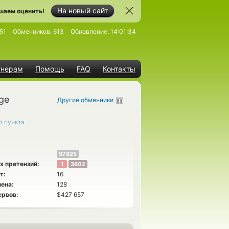
На новый сайт
шаем оценить!
51
Обменников:
613
Обновление:
14:01:34
тнерам
Помощь
FAQ
Контакты
ge
Другие обменники
о пункта
97825
х претензий:
1
3602
т:
16
ена:
128
ервов:
$427 657