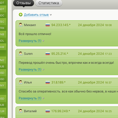
Отзывы
Статистика
SDT
SDT
Добавить отзыв
SDC
ZEC
Михаил
94.233.145.*
24 декабря 2024
18:08
TRX
Всё прошло отлично!
BNB
Развернуть
(
1
)
SOL
RAM
Suren
95.25.214.*
24 декабря 2024
17:23
MZ
Перевод прошёл очень быстро, впрочем как и всегда всегда!
RUB
Развернуть
(
1
)
USD
USD
Илья
31.8.189.*
24 декабря 2024
16:37
CNY
Спасибо за оперативность. все как обычно без нервов, в наше 
Развернуть
(
1
)
USD
RUB
Виталий
176.99.249.*
24 декабря 2024
EUR
16:25
UAH