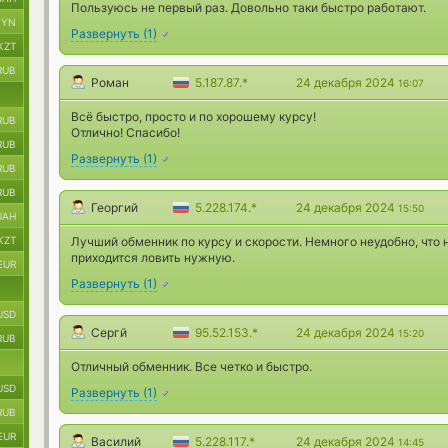
Пользуюсь не первый раз. Довольно таки быстро работают.
BYN
Развернуть
(
1
)
KZT
RUB
Роман
5.187.87.*
24 декабря 2024
16:07
Всё быстро, просто и по хорошему курсу!
RUB
Отлично! Спасибо!
RUB
Развернуть
(
1
)
RUB
RUB
Георгий
5.228.174.*
24 декабря 2024
15:50
UAH
KZT
Лучший обменник по курсу и скорости. Немного неудобно, что 
приходится ловить нужную.
EUR
Развернуть
(
1
)
USD
Сергй
95.52.153.*
24 декабря 2024
15:20
RUB
Отличный обменник. Все четко и быстро.
USD
Развернуть
(
1
)
RUB
EUR
Василий
5.228.117.*
24 декабря 2024
14:45