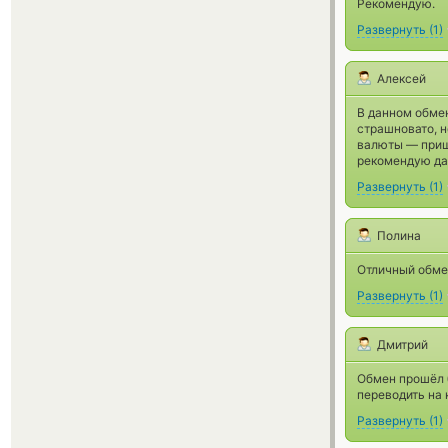
Рекомендую.
Развернуть
(
1
)
Алексей
В данном обме
страшновато, н
валюты — приш
рекомендую да
Развернуть
(
1
)
Полина
Отличный обмен
Развернуть
(
1
)
Дмитрий
Обмен прошёл б
переводить на 
Развернуть
(
1
)