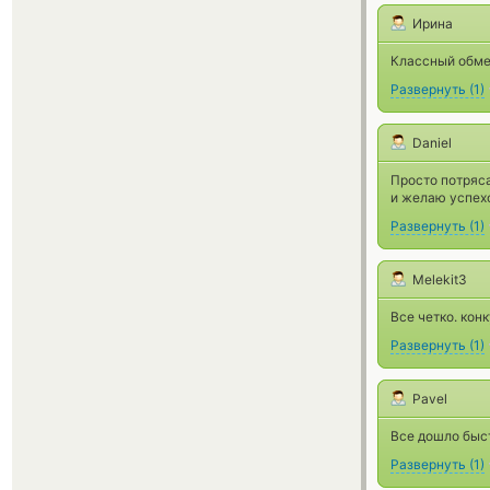
Ирина
Классный обмен
Развернуть
(
1
)
Daniel
Просто потряс
и желаю успехо
Развернуть
(
1
)
Melekit3
Все четко. кон
Развернуть
(
1
)
Pavel
Все дошло быс
Развернуть
(
1
)