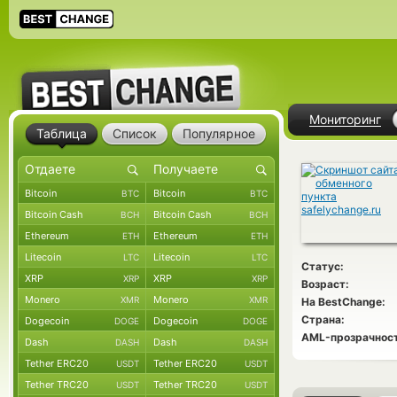
Мониторинг
Таблица
Список
Популярное
Bitcoin
Bitcoin
BTC
BTC
Bitcoin Cash
Bitcoin Cash
BCH
BCH
Ethereum
Ethereum
ETH
ETH
Litecoin
Litecoin
LTC
LTC
Статус:
XRP
XRP
XRP
XRP
Возраст:
Monero
Monero
XMR
XMR
На BestChange:
Страна:
Dogecoin
Dogecoin
DOGE
DOGE
AML-прозрачност
Dash
Dash
DASH
DASH
Tether ERC20
Tether ERC20
USDT
USDT
Tether TRC20
Tether TRC20
USDT
USDT