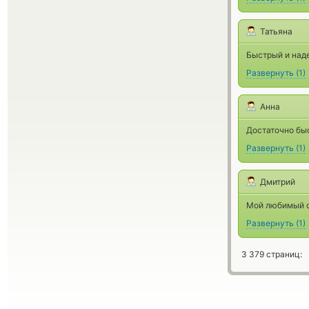
Татьяна
Быстрый и над
Развернуть
(
1
)
Анна
Достаточно бы
Развернуть
(
1
)
Дмитрий
Мой любимый о
Развернуть
(
1
)
3 379 страниц: