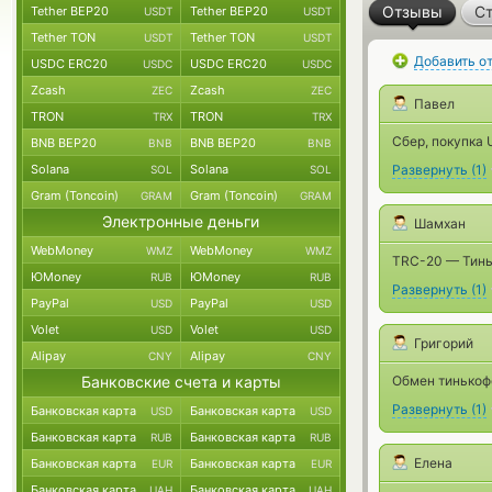
Отзывы
Ст
Tether BEP20
Tether BEP20
USDT
USDT
Tether TON
Tether TON
USDT
USDT
Добавить о
USDC ERC20
USDC ERC20
USDC
USDC
Zcash
Zcash
ZEC
ZEC
Павел
TRON
TRON
TRX
TRX
Сбер, покупка 
BNB BEP20
BNB BEP20
BNB
BNB
Solana
Solana
Развернуть
(
1
)
SOL
SOL
Gram (Toncoin)
Gram (Toncoin)
GRAM
GRAM
Электронные деньги
Шамхан
WebMoney
WebMoney
WMZ
WMZ
TRC-20 — Тинь
ЮMoney
ЮMoney
RUB
RUB
Развернуть
(
1
)
PayPal
PayPal
USD
USD
Volet
Volet
USD
USD
Григорий
Alipay
Alipay
CNY
CNY
Банковские счета и карты
Обмен тинькофф
Развернуть
(
1
)
Банковская карта
Банковская карта
USD
USD
Банковская карта
Банковская карта
RUB
RUB
Елена
Банковская карта
Банковская карта
EUR
EUR
Банковская карта
Банковская карта
UAH
UAH