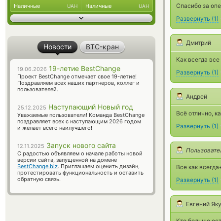
Спасибо за опе
Наличные
Наличные
UAH
UAH
Развернуть
(
1
)
Дмитрий
Новости
BTC-кран
Как всегда все
19-летие BestChange
19.06.2026
Развернуть
(
1
)
Проект BestChange отмечает свое 19-летие!
Поздравляем всех наших партнеров, коллег и
пользователей.
Андрей
Наступающий Новый год
25.12.2025
Всё отлично, к
Уважаемые пользователи! Команда BestChange
поздравляет всех с наступающим 2026 годом
Развернуть
(
1
)
и желает всего наилучшего!
Запуск нового сайта
12.11.2025
Пользовате
С радостью объявляем о начале работы новой
версии сайта, запущенной на домене
BestChange.biz
. Приглашаем оценить дизайн,
Все как всегд
протестировать функциональность и оставить
обратную связь.
Развернуть
(
1
)
Евгений Як
Кто больше ост