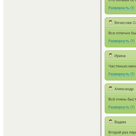
Развернуть
(
1
)
Вячеслав С
Все отлично бы
Развернуть
(
1
)
Ирина
Частенько меня
Развернуть
(
1
)
Александр
Всё очень быст
Развернуть
(
1
)
Вадим
Второй раз пер