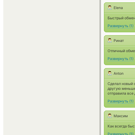
Elena
Быстрый обмен
Развернуть
(
1
)
Ринат
Отличный обме
Развернуть
(
1
)
Anton
Сделал новый о
другую меньше 
отправила все 
Развернуть
(
1
)
Максим
Как всегда быс
Развернуть
(
1
)