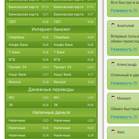
Все быстро и к
Банковская карта
Банковская карта
BYN
BYN
Развернуть
(
1
)
Банковская карта
Банковская карта
KZT
KZT
СБП
СБП
RUB
RUB
Анатолий
Интернет-банкинг
Впервые польз
Сбербанк
Сбербанк
RUB
RUB
обмен происход
Альфа-Банк
Альфа-Банк
RUB
RUB
Развернуть
(
1
)
Т-Банк
Т-Банк
RUB
RUB
ВТБ
ВТБ
RUB
RUB
Александр
Приват 24
Приват 24
UAH
UAH
Kaspi Bank
Kaspi Bank
KZT
KZT
Отличный и удо
Revolut
Revolut
EUR
EUR
Развернуть
(
1
)
Денежные переводы
WU
WU
USD
USD
Михаил
ЗК
ЗК
RUB
RUB
Обмен быстрый
Наличные деньги
Развернуть
(
1
)
Наличные
Наличные
USD
USD
Наличные
Наличные
RUB
RUB
Alex
Наличные
Наличные
EUR
EUR