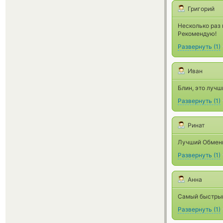
Григорий
Несколько раз
Рекомендую!
Развернуть
(
1
)
Иван
Блин, это лучш
Развернуть
(
1
)
Ринат
Лучший Обменн
Развернуть
(
1
)
Анна
Самый быстрый
Развернуть
(
1
)