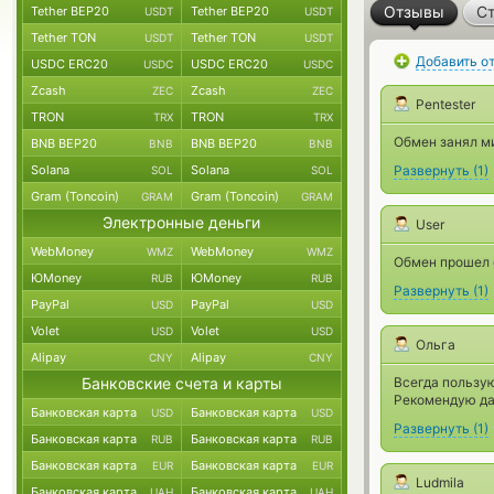
Отзывы
Ст
Tether BEP20
Tether BEP20
USDT
USDT
Tether TON
Tether TON
USDT
USDT
Добавить о
USDC ERC20
USDC ERC20
USDC
USDC
Zcash
Zcash
ZEC
ZEC
Pentester
TRON
TRON
TRX
TRX
Обмен занял м
BNB BEP20
BNB BEP20
BNB
BNB
Solana
Solana
Развернуть
(
1
)
SOL
SOL
Gram (Toncoin)
Gram (Toncoin)
GRAM
GRAM
Электронные деньги
User
WebMoney
WebMoney
WMZ
WMZ
Обмен прошел о
ЮMoney
ЮMoney
RUB
RUB
Развернуть
(
1
)
PayPal
PayPal
USD
USD
Volet
Volet
USD
USD
Ольга
Alipay
Alipay
CNY
CNY
Банковские счета и карты
Всегда пользую
Рекомендую да
Банковская карта
Банковская карта
USD
USD
Развернуть
(
1
)
Банковская карта
Банковская карта
RUB
RUB
Банковская карта
Банковская карта
EUR
EUR
Ludmila
Банковская карта
Банковская карта
UAH
UAH