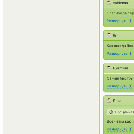
Valdemar
Спасибо за се
Развернуть
(
1
)
Ян
Как всегда без
Развернуть
(
1
)
Дмитрий
Самый быстрый
Развернуть
(
1
)
Леха
Обсценная
Все четка как ч
Развернуть
(
1
)