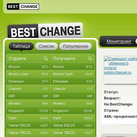
Мониторинг
Таблица
Список
Популярное
Bitcoin
Bitcoin
BTC
BTC
Bitcoin Cash
Bitcoin Cash
BCH
BCH
Ethereum
Ethereum
ETH
ETH
Litecoin
Litecoin
LTC
LTC
Статус:
XRP
XRP
XRP
XRP
Возраст:
Monero
Monero
XMR
XMR
На BestChange:
Страна:
Dogecoin
Dogecoin
DOGE
DOGE
AML-прозрачност
Dash
Dash
DASH
DASH
Tether ERC20
Tether ERC20
USDT
USDT
Tether TRC20
Tether TRC20
USDT
USDT