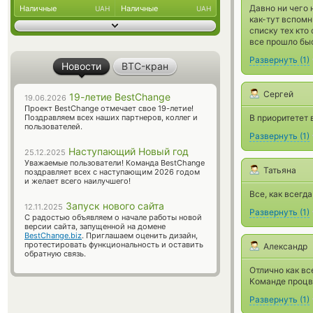
Давно ни чего 
Наличные
Наличные
UAH
UAH
как-тут вспомн
списку тех кто
все прошло быс
Развернуть
(
1
)
Новости
BTC-кран
Сергей
19-летие BestChange
19.06.2026
Проект BestChange отмечает свое 19-летие!
Поздравляем всех наших партнеров, коллег и
В приоритетет 
пользователей.
Развернуть
(
1
)
Наступающий Новый год
25.12.2025
Уважаемые пользователи! Команда BestChange
Татьяна
поздравляет всех с наступающим 2026 годом
и желает всего наилучшего!
Все, как всегд
Запуск нового сайта
12.11.2025
Развернуть
(
1
)
С радостью объявляем о начале работы новой
версии сайта, запущенной на домене
BestChange.biz
. Приглашаем оценить дизайн,
протестировать функциональность и оставить
Александр
обратную связь.
Отлично как вс
Команде процв
Развернуть
(
1
)