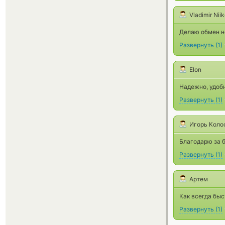
Vladimir Nii
Делаю обмен не
Развернуть
(
1
)
Elon
Надежно, удобн
Развернуть
(
1
)
Игорь Коло
Благодарю за 
Развернуть
(
1
)
Артем
Как всегда быс
Развернуть
(
1
)