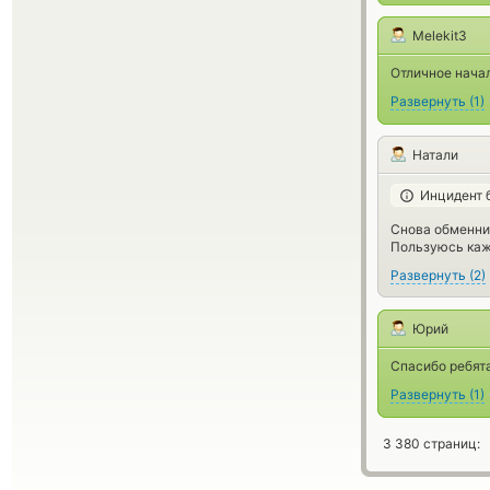
Melekit3
Отличное начал
Развернуть
(
1
)
Натали
Инцидент 
Снова обменник
Пользуюсь каж
Развернуть
(
2
)
Юрий
Спасибо ребята
Развернуть
(
1
)
3 380 страниц: