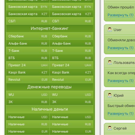
Банковская карта
Банковская карта
BYN
BYN
Обмен прошёл 
Банковская карта
Банковская карта
KZT
KZT
Развернуть
(
1
)
СБП
СБП
RUB
RUB
Интернет-банкинг
User
Сбербанк
Сбербанк
RUB
RUB
Обменяли довол
Альфа-Банк
Альфа-Банк
RUB
RUB
Развернуть
(
1
)
Т-Банк
Т-Банк
RUB
RUB
ВТБ
ВТБ
RUB
RUB
Пользовате
Приват 24
Приват 24
UAH
UAH
Kaspi Bank
Kaspi Bank
KZT
KZT
Как всегда опе
Revolut
Revolut
EUR
EUR
Развернуть
(
1
)
Денежные переводы
WU
WU
USD
USD
Юрий
ЗК
ЗК
RUB
RUB
Быстрый обмен,
Наличные деньги
Развернуть
(
1
)
Наличные
Наличные
USD
USD
Наличные
Наличные
RUB
RUB
Сергей
Наличные
Наличные
EUR
EUR