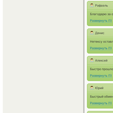
Рафаэль
Благодарю за 
Развернуть
(
1
)
Денис
Нетексу остав
Развернуть
(
1
)
Алексей
Быстро прошло
Развернуть
(
1
)
Юрий
Быстрый обмен.
Развернуть
(
1
)