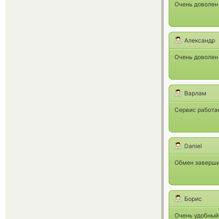
Очень доволен 
Александр
Очень доволен 
Варлам
Сервис работае
Daniel
Обмен заверши
Борис
Очень удобный 