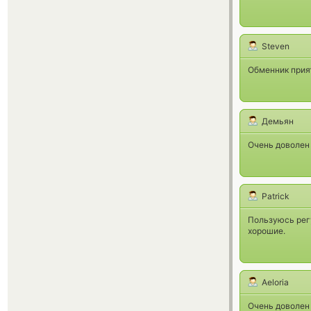
Steven
Обменник прият
Демьян
Очень доволен 
Patrick
Пользуюсь регу
хорошие.
Aeloria
Очень доволен