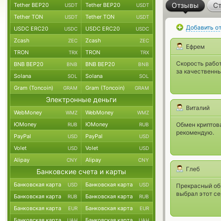
Отзывы
Ст
Tether BEP20
Tether BEP20
USDT
USDT
Tether TON
Tether TON
USDT
USDT
Добавить о
USDC ERC20
USDC ERC20
USDC
USDC
Zcash
Zcash
ZEC
ZEC
Ефрем
TRON
TRON
TRX
TRX
Скорость работ
BNB BEP20
BNB BEP20
BNB
BNB
за качественны
Solana
Solana
SOL
SOL
Gram (Toncoin)
Gram (Toncoin)
GRAM
GRAM
Электронные деньги
Виталий
WebMoney
WebMoney
WMZ
WMZ
ЮMoney
ЮMoney
Обмен криптова
RUB
RUB
рекомендую.
PayPal
PayPal
USD
USD
Volet
Volet
USD
USD
Alipay
Alipay
CNY
CNY
Глеб
Банковские счета и карты
Банковская карта
Банковская карта
USD
USD
Прекрасный обм
выбрал этот се
Банковская карта
Банковская карта
RUB
RUB
Банковская карта
Банковская карта
EUR
EUR
Банковская карта
Банковская карта
UAH
UAH