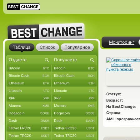
Мониторинг
Таблица
Список
Популярное
Bitcoin
Bitcoin
BTC
BTC
Bitcoin Cash
Bitcoin Cash
BCH
BCH
Ethereum
Ethereum
ETH
ETH
Litecoin
Litecoin
LTC
LTC
Статус:
XRP
XRP
XRP
XRP
Возраст:
Monero
Monero
XMR
XMR
На BestChange:
Страна:
Dogecoin
Dogecoin
DOGE
DOGE
AML-прозрачност
Dash
Dash
DASH
DASH
Tether ERC20
Tether ERC20
USDT
USDT
Tether TRC20
Tether TRC20
USDT
USDT