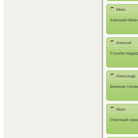
Иван
Хороший обмен
Алексей
Служба поддерж
Александр
Бменник топов
Иван
Отличный серви