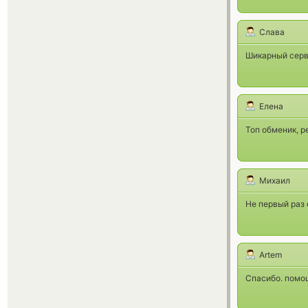
Слава
Шикарный серви
Елена
Топ обменик, р
Михаил
Не первый раз 
Artem
Спасибо. помощ