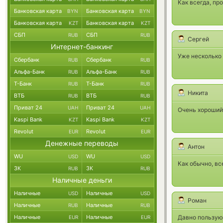
Как всегда, пр
Банковская карта
Банковская карта
BYN
BYN
Банковская карта
Банковская карта
KZT
KZT
СБП
СБП
RUB
RUB
Сергей
Интернет-банкинг
Уже несколько 
Сбербанк
Сбербанк
RUB
RUB
Альфа-Банк
Альфа-Банк
RUB
RUB
Т-Банк
Т-Банк
RUB
RUB
Никита
ВТБ
ВТБ
RUB
RUB
Приват 24
Приват 24
UAH
UAH
Очень хороший
Kaspi Bank
Kaspi Bank
KZT
KZT
Revolut
Revolut
EUR
EUR
Денежные переводы
Антон
WU
WU
USD
USD
Как обычно, вс
ЗК
ЗК
RUB
RUB
Наличные деньги
Наличные
Наличные
USD
USD
Роман
Наличные
Наличные
RUB
RUB
Наличные
Наличные
Давно пользуюс
EUR
EUR