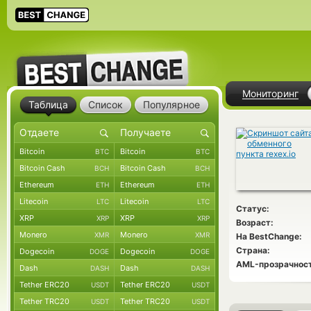
Мониторинг
Таблица
Список
Популярное
Bitcoin
Bitcoin
BTC
BTC
Bitcoin Cash
Bitcoin Cash
BCH
BCH
Ethereum
Ethereum
ETH
ETH
Litecoin
Litecoin
LTC
LTC
Статус:
XRP
XRP
XRP
XRP
Возраст:
Monero
Monero
XMR
XMR
На BestChange:
Страна:
Dogecoin
Dogecoin
DOGE
DOGE
AML-прозрачност
Dash
Dash
DASH
DASH
Tether ERC20
Tether ERC20
USDT
USDT
Tether TRC20
Tether TRC20
USDT
USDT