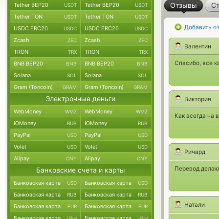
Отзывы
Ст
Tether BEP20
Tether BEP20
USDT
USDT
Tether TON
Tether TON
USDT
USDT
Добавить о
USDC ERC20
USDC ERC20
USDC
USDC
Zcash
Zcash
ZEC
ZEC
Валентин
TRON
TRON
TRX
TRX
Спасибо, все к
BNB BEP20
BNB BEP20
BNB
BNB
Solana
Solana
SOL
SOL
Gram (Toncoin)
Gram (Toncoin)
GRAM
GRAM
Электронные деньги
Виктория
WebMoney
WebMoney
WMZ
WMZ
Как всегда на 
ЮMoney
ЮMoney
RUB
RUB
PayPal
PayPal
USD
USD
Volet
Volet
USD
USD
Ричард
Alipay
Alipay
CNY
CNY
Перевод делаю 
Банковские счета и карты
Банковская карта
Банковская карта
USD
USD
Банковская карта
Банковская карта
RUB
RUB
Натали
Банковская карта
Банковская карта
EUR
EUR
Банковская карта
Банковская карта
UAH
UAH