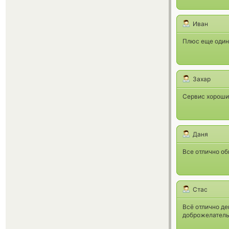
Иван
Плюс еще один 
Захар
Сервис хороший
Даня
Все отлично об
Стас
Всё отлично де
доброжелатель