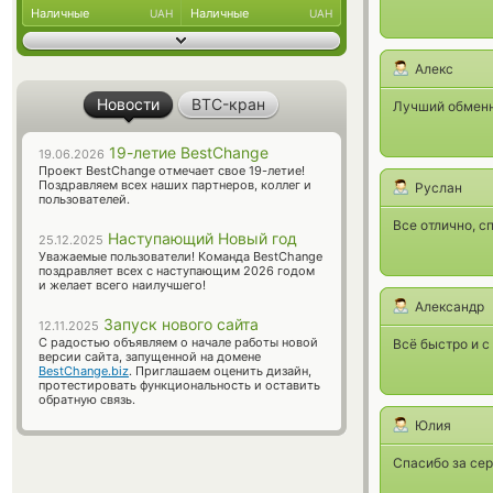
Наличные
Наличные
UAH
UAH
Алекс
Новости
BTC-кран
Лучший обменн
19-летие BestChange
19.06.2026
Проект BestChange отмечает свое 19-летие!
Поздравляем всех наших партнеров, коллег и
Руслан
пользователей.
Все отлично, с
Наступающий Новый год
25.12.2025
Уважаемые пользователи! Команда BestChange
поздравляет всех с наступающим 2026 годом
и желает всего наилучшего!
Александр
Запуск нового сайта
12.11.2025
С радостью объявляем о начале работы новой
Всё быстро и 
версии сайта, запущенной на домене
BestChange.biz
. Приглашаем оценить дизайн,
протестировать функциональность и оставить
обратную связь.
Юлия
Спасибо за сер