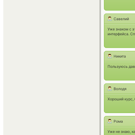
Савелий
Уже знаком с э
интерфейса. С
Никита
Пользуюсь дав
Володя
Хороший курс, 
Рома
Уже не знаю, к