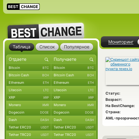
Мониторинг
Таблица
Список
Популярное
Bitcoin
Bitcoin
BTC
BTC
Bitcoin Cash
Bitcoin Cash
BCH
BCH
Ethereum
Ethereum
ETH
ETH
Litecoin
Litecoin
LTC
LTC
Статус:
XRP
XRP
XRP
XRP
Возраст:
Monero
Monero
XMR
XMR
На BestChange:
Страна:
Dogecoin
Dogecoin
DOGE
DOGE
AML-прозрачност
Dash
Dash
DASH
DASH
Tether ERC20
Tether ERC20
USDT
USDT
Tether TRC20
Tether TRC20
USDT
USDT