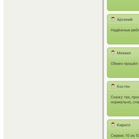
Арсений
Надёжные ребят
Михаил
Обмен прошёл о
Костян
Скажу так, про
нормально, спа
Кирилл
Сервис 10 из 1