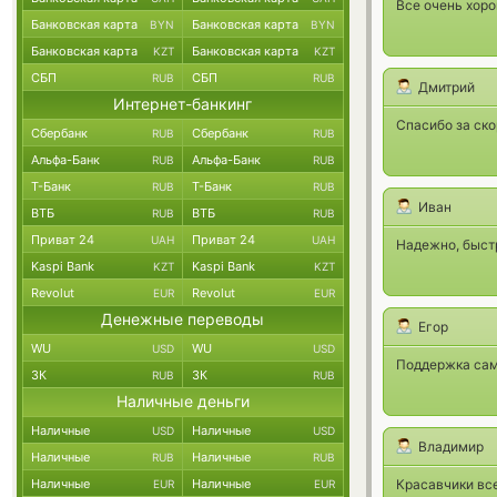
Все очень хоро
Банковская карта
Банковская карта
BYN
BYN
Банковская карта
Банковская карта
KZT
KZT
СБП
СБП
RUB
RUB
Дмитрий
Интернет-банкинг
Спасибо за ско
Сбербанк
Сбербанк
RUB
RUB
Альфа-Банк
Альфа-Банк
RUB
RUB
Т-Банк
Т-Банк
RUB
RUB
Иван
ВТБ
ВТБ
RUB
RUB
Приват 24
Приват 24
UAH
UAH
Надежно, быст
Kaspi Bank
Kaspi Bank
KZT
KZT
Revolut
Revolut
EUR
EUR
Денежные переводы
Егор
WU
WU
USD
USD
Поддержка сама
ЗК
ЗК
RUB
RUB
Наличные деньги
Наличные
Наличные
USD
USD
Владимир
Наличные
Наличные
RUB
RUB
Наличные
Наличные
Красавчики все
EUR
EUR