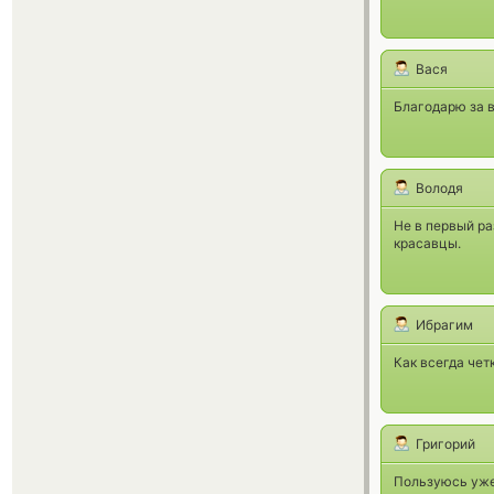
Вася
Благодарю за в
Володя
Не в первый ра
красавцы.
Ибрагим
Как всегда чет
Григорий
Пользуюсь уже 