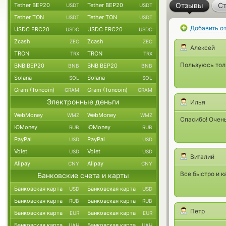
Отзывы
Ст
Tether BEP20
Tether BEP20
USDT
USDT
Tether TON
Tether TON
USDT
USDT
Добавить о
USDC ERC20
USDC ERC20
USDC
USDC
Zcash
Zcash
ZEC
ZEC
Алексей
TRON
TRON
TRX
TRX
Пользуюсь толь
BNB BEP20
BNB BEP20
BNB
BNB
Solana
Solana
SOL
SOL
Gram (Toncoin)
Gram (Toncoin)
GRAM
GRAM
Электронные деньги
Илья
WebMoney
WebMoney
WMZ
WMZ
Спасибо! Очень
ЮMoney
ЮMoney
RUB
RUB
PayPal
PayPal
USD
USD
Volet
Volet
USD
USD
Виталий
Alipay
Alipay
CNY
CNY
Все быстро и к
Банковские счета и карты
Банковская карта
Банковская карта
USD
USD
Банковская карта
Банковская карта
RUB
RUB
Петр
Банковская карта
Банковская карта
EUR
EUR
Банковская карта
Банковская карта
UAH
UAH