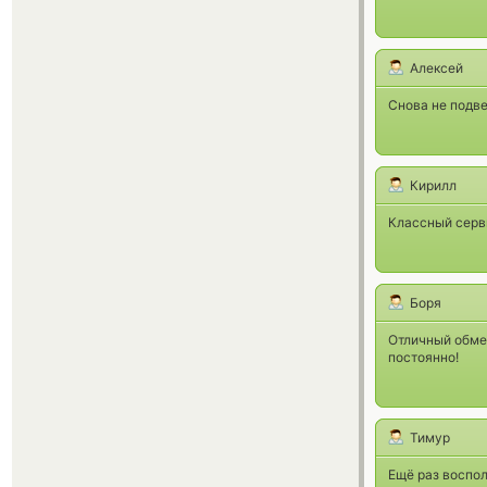
Алексей
Снова не подве
Кирилл
Классный серви
Боря
Отличный обме
постоянно!
Тимур
Ещё раз воспол