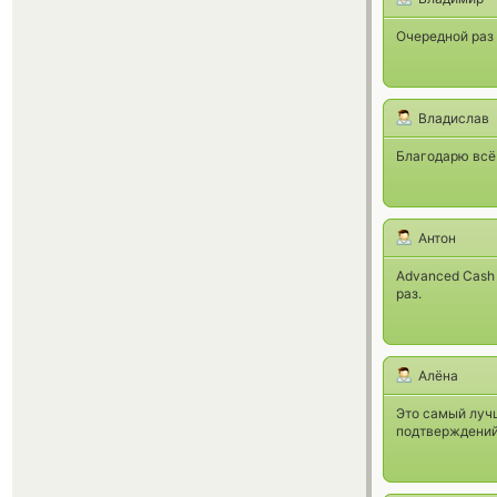
Очередной раз 
Владислав
Благодарю всё 
Антон
Advanced Cash 
раз.
Алёна
Это самый лучш
подтверждений