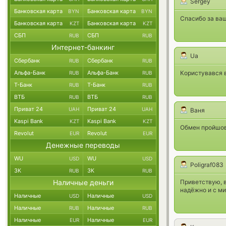
Sergey
Банковская карта
Банковская карта
BYN
BYN
Спасибо за ваш
Банковская карта
Банковская карта
KZT
KZT
СБП
СБП
RUB
RUB
Интернет-банкинг
Ua
Сбербанк
Сбербанк
RUB
RUB
Альфа-Банк
Альфа-Банк
Користувався в
RUB
RUB
Т-Банк
Т-Банк
RUB
RUB
ВТБ
ВТБ
RUB
RUB
Приват 24
Приват 24
UAH
UAH
Ваня
Kaspi Bank
Kaspi Bank
KZT
KZT
Обмен пройшов 
Revolut
Revolut
EUR
EUR
Денежные переводы
WU
WU
USD
USD
Poligraf083
ЗК
ЗК
RUB
RUB
Наличные деньги
Приветствую, в
надёжно и с м
Наличные
Наличные
USD
USD
Наличные
Наличные
RUB
RUB
Наличные
Наличные
EUR
EUR