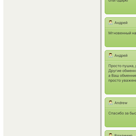
благодарю
Андрей
Мгновенный н
Андрей
Просто пушка, 
Другие обменн
а Ваш обменник
просто уважени
Andrew
Спасибо за быс
Владимир