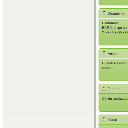
Владимир
Отлично!!!
ВСЁ быстро с 
У меня в списк
Антон
Обмен Payeer 
хорошо!
Галина
Обмін пройшов
Marat