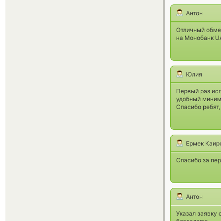
Антон
Отличный обме
на Монобанк UA
Юлия
Первый раз исп
удобный миниму
Спасибо ребят,
Ермек Каир
Спасибо за пер
Антон
Указал заявку