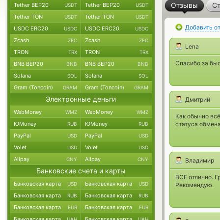
Отзывы
Ст
Tether BEP20
Tether BEP20
USDT
USDT
Tether TON
Tether TON
USDT
USDT
Добавить о
USDC ERC20
USDC ERC20
USDC
USDC
Zcash
Zcash
ZEC
ZEC
Lena
TRON
TRON
TRX
TRX
Спасибо за бы
BNB BEP20
BNB BEP20
BNB
BNB
Solana
Solana
SOL
SOL
Gram (Toncoin)
Gram (Toncoin)
GRAM
GRAM
Электронные деньги
Дмитрий
WebMoney
WebMoney
WMZ
WMZ
Как обычно вс
ЮMoney
ЮMoney
статуса обмена
RUB
RUB
PayPal
PayPal
USD
USD
Volet
Volet
USD
USD
Alipay
Alipay
CNY
CNY
Владимир
Банковские счета и карты
ВСЁ отлично. Г
Банковская карта
Банковская карта
USD
USD
Рекомендую.
Банковская карта
Банковская карта
RUB
RUB
Банковская карта
Банковская карта
EUR
EUR
Банковская карта
Банковская карта
UAH
UAH