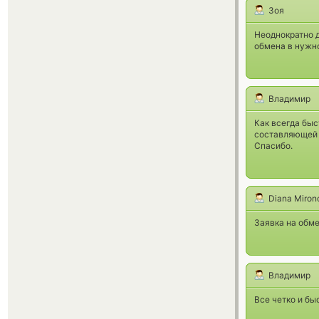
Зоя
Неоднократно 
обмена в нужно
Владимир
Как всегда быс
составляющей 
Спасибо.
Diana Miron
Заявка на обм
Владимир
Все четко и бы