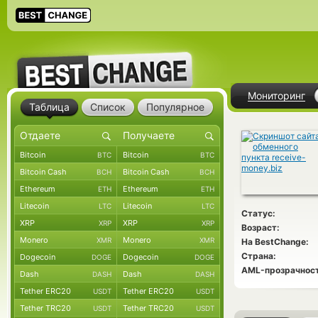
Мониторинг
Таблица
Список
Популярное
Bitcoin
Bitcoin
BTC
BTC
Bitcoin Cash
Bitcoin Cash
BCH
BCH
Ethereum
Ethereum
ETH
ETH
Litecoin
Litecoin
LTC
LTC
Статус:
XRP
XRP
XRP
XRP
Возраст:
Monero
Monero
XMR
XMR
На BestChange:
Страна:
Dogecoin
Dogecoin
DOGE
DOGE
AML-прозрачност
Dash
Dash
DASH
DASH
Tether ERC20
Tether ERC20
USDT
USDT
Tether TRC20
Tether TRC20
USDT
USDT