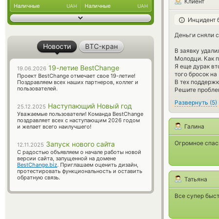
Клиент
Наличные
Наличные
UAH
UAH
Инцидент 
Деньги сняли с
Новости
BTC-кран
B заявку удали
Молодци. Как 
Я еще дурак вт
19-летие BestChange
19.06.2026
того бросок на 
Проект BestChange отмечает свое 19-летие!
В тех поддержк
Поздравляем всех наших партнеров, коллег и
пользователей.
Решите проблем
Развернуть
(
5
)
Наступающий Новый год
25.12.2025
Уважаемые пользователи! Команда BestChange
поздравляет всех с наступающим 2026 годом
Галина
и желает всего наилучшего!
Огромное спаси
Запуск нового сайта
12.11.2025
С радостью объявляем о начале работы новой
версии сайта, запущенной на домене
BestChange.biz
. Приглашаем оценить дизайн,
протестировать функциональность и оставить
обратную связь.
Татьяна
Все супер быст