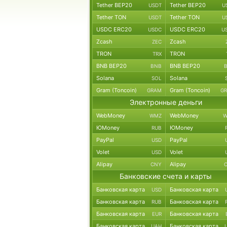
Tether BEP20
Tether BEP20
USDT
U
Tether TON
Tether TON
USDT
U
USDC ERC20
USDC ERC20
USDC
U
Zcash
Zcash
ZEC
TRON
TRON
TRX
BNB BEP20
BNB BEP20
BNB
Solana
Solana
SOL
Gram (Toncoin)
Gram (Toncoin)
GRAM
G
Электронные деньги
WebMoney
WebMoney
WMZ
W
ЮMoney
ЮMoney
RUB
PayPal
PayPal
USD
Volet
Volet
USD
Alipay
Alipay
CNY
Банковские счета и карты
Банковская карта
Банковская карта
USD
Банковская карта
Банковская карта
RUB
Банковская карта
Банковская карта
EUR
Банковская карта
Банковская карта
UAH