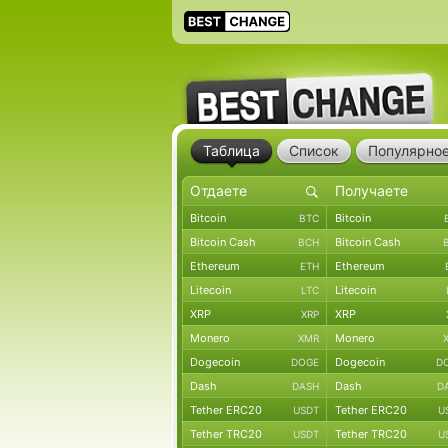
Таблица
Список
Популярно
Bitcoin
Bitcoin
BTC
Bitcoin Cash
Bitcoin Cash
BCH
Ethereum
Ethereum
ETH
Litecoin
Litecoin
LTC
XRP
XRP
XRP
Monero
Monero
XMR
Dogecoin
Dogecoin
DOGE
D
Dash
Dash
DASH
D
Tether ERC20
Tether ERC20
USDT
U
Tether TRC20
Tether TRC20
USDT
U