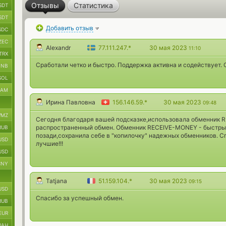
Отзывы
Статистика
SDT
SDT
Добавить отзыв
SDC
ZEC
Alexandr
77.111.247.*
30 мая 2023
11:10
TRX
Сработали четко и быстро. Поддержка активна и содействует. 
BNB
SOL
RAM
Ирина Павловна
156.146.59.*
30 мая 2023
09:48
MZ
Сегодня благодаря вашей подсказке,использовала обменник 
распространенный обмен. Обменник RECEIVE-MONEY - быстры
RUB
позади,сохранила себе в "копилочку" надежных обменников. Сп
USD
лучшие!!!
USD
CNY
Tatjana
51.159.104.*
30 мая 2023
09:15
USD
Спасибо за успешный обмен.
RUB
EUR
UAH