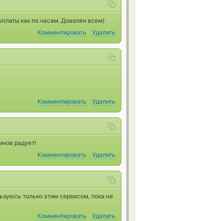
ыплаты как по часам. Доволен всем)
Комментировать
Удалить
Комментировать
Удалить
инов радует!
Комментировать
Удалить
ьзуюсь только этим сервисом, пока не
Комментировать
Удалить