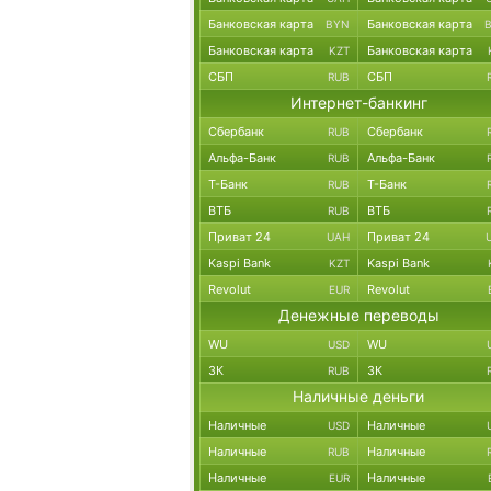
Банковская карта
Банковская карта
BYN
Банковская карта
Банковская карта
KZT
СБП
СБП
RUB
Интернет-банкинг
Сбербанк
Сбербанк
RUB
Альфа-Банк
Альфа-Банк
RUB
Т-Банк
Т-Банк
RUB
ВТБ
ВТБ
RUB
Приват 24
Приват 24
UAH
Kaspi Bank
Kaspi Bank
KZT
Revolut
Revolut
EUR
Денежные переводы
WU
WU
USD
ЗК
ЗК
RUB
Наличные деньги
Наличные
Наличные
USD
Наличные
Наличные
RUB
Наличные
Наличные
EUR