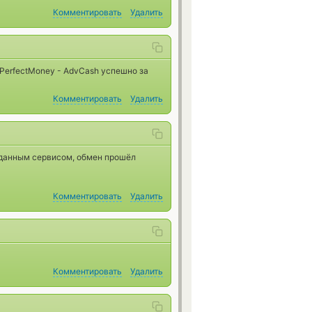
Комментировать
Удалить
 PerfectMoney - AdvCash успешно за
Комментировать
Удалить
 данным сервисом, обмен прошёл
Комментировать
Удалить
Комментировать
Удалить