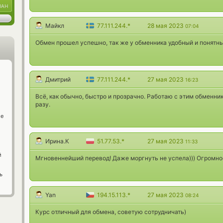
UAH
Майкл
77.111.244.*
28 мая 2023
07:04
Обмен прошел успешно, так же у обменника удобный и понятны
Дмитрий
77.111.244.*
27 мая 2023
16:23
Всё, как обычно, быстро и прозрачно. Работаю с этим обменник
разу.
ge
Ирина.К
51.77.53.*
27 мая 2023
11:33
й
Мгновеннейший перевод! Даже моргнуть не успела))) Огромно
ь
Yan
194.15.113.*
27 мая 2023
08:24
Курс отличный для обмена, советую сотрудничать)