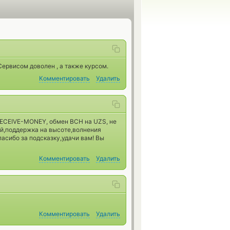
Сервисом доволен , а также курсом.
Комментировать
Удалить
RECEIVE-MONEY, обмен BCH на UZS, не
й,поддержка на высоте,волнения
асибо за подсказку,удачи вам! Вы
Комментировать
Удалить
Комментировать
Удалить