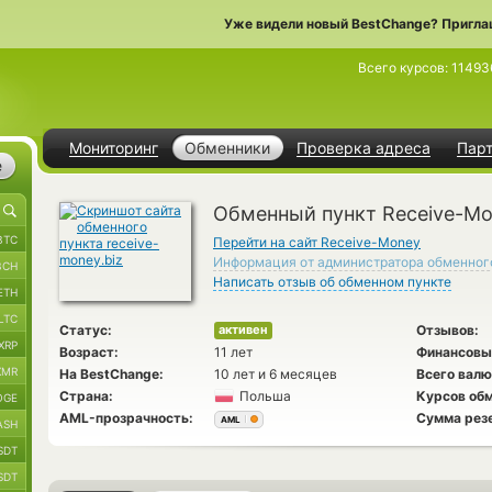
Уже видели новый BestChange? Пригла
Всего курсов:
11493
Мониторинг
Обменники
Проверка адреса
Пар
е
Обменный пункт Receive-M
BTC
Перейти на сайт Receive-Money
Информация от администратора обменног
BCH
Написать отзыв об обменном пункте
ETH
LTC
Статус:
Отзывов:
активен
XRP
Возраст:
11 лет
Финансовы
XMR
На BestChange:
10 лет и 6 месяцев
Всего валю
Страна:
Польша
Курсов обм
OGE
AML-прозрачность:
Сумма рез
AML
ASH
SDT
SDT