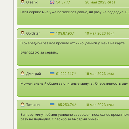
Olezhk
54.37.7.*
20 мая 2023
06:52
Этот сервис мне уже полюбился давно, ни разу не подводил. В
Goldstar
109.87.90.*
19 мая 2023
10:44
В очередной раз все прошло отлично, деньги у меня на карте.
Благодарю за сервис.
Дмитрий
91.222.247.*
19 мая 2023
05:51
Моментальный обмен за считаные минуты. Оперативность адм
Татьяна
185.253.74.*
18 мая 2023
12:47
За пару минут, обмен успешно завершен, последнее время пол
разу не подводил. Спасибо за быстрый обмен!