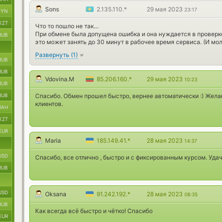
Sons
2.135.110.*
29 мая 2023
23:17
BYN
KZT
Что то пошло не так…
При обмене была допущена ошибка и она нуждается в проверк
RUB
это может занять до 30 минут в рабочее время сервиса. (И мо
Развернуть
(
1
)
RUB
RUB
Vdovina.M
85.206.160.*
29 мая 2023
10:23
RUB
RUB
Спасибо. Обмен прошел быстро, вернее автоматически :) Жела
клиентов.
UAH
KZT
EUR
Maria
185.149.41.*
28 мая 2023
14:37
USD
Спасибо, все отлично , быстро и с фиксированным курсом. Удачи
RUB
USD
Oksana
91.242.192.*
28 мая 2023
08:35
RUB
Как всегда всё быстро и чётко! Спасибо
EUR