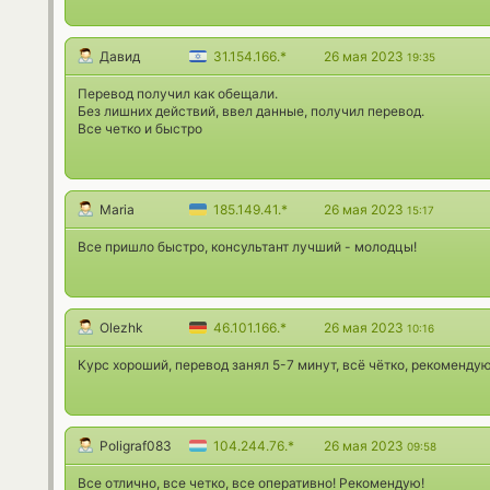
Давид
31.154.166.*
26 мая 2023
19:35
Перевод получил как обещали.
Без лишних действий, ввел данные, получил перевод.
Все четко и быстро
Maria
185.149.41.*
26 мая 2023
15:17
Все пришло быстро, консультант лучший - молодцы!
Olezhk
46.101.166.*
26 мая 2023
10:16
Курс хороший, перевод занял 5-7 минут, всё чётко, рекомендую
Poligraf083
104.244.76.*
26 мая 2023
09:58
Все отлично, все четко, все оперативно! Рекомендую!