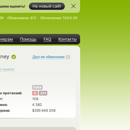
На новый сайт
шаем оценить!
66
Обменников:
613
Обновление:
19:04:39
тнерам
Помощь
FAQ
Контакты
oney
Другие обменники
о пункта
9384
х претензий:
0
354
т:
106
ена:
4 382
ервов:
$295 649 308