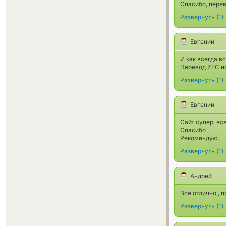
Спасибо, перев
Развернуть
(
1
)
Евгений
И как всегда в
Перевод ZEC н
Развернуть
(
1
)
Евгений
Сайт супер, вс
Спасибо
Рекомендую.
Развернуть
(
1
)
Андрей
Все отлично , 
Развернуть
(
1
)