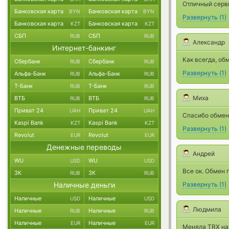
Отличный серви
Банковская карта
Банковская карта
BYN
BYN
Развернуть
(
1
)
Банковская карта
Банковская карта
KZT
KZT
СБП
СБП
RUB
RUB
Александр
Интернет-банкинг
Как всегда, об
Сбербанк
Сбербанк
RUB
RUB
Развернуть
(
1
)
Альфа-Банк
Альфа-Банк
RUB
RUB
Т-Банк
Т-Банк
RUB
RUB
Миха
ВТБ
ВТБ
RUB
RUB
Приват 24
Приват 24
UAH
UAH
Спасибо обменя
Kaspi Bank
Kaspi Bank
KZT
KZT
Развернуть
(
1
)
Revolut
Revolut
EUR
EUR
Денежные переводы
Андрей
WU
WU
USD
USD
Все ок. Обмен
ЗК
ЗК
RUB
RUB
Наличные деньги
Развернуть
(
1
)
Наличные
Наличные
USD
USD
Людмила
Наличные
Наличные
RUB
RUB
Наличные
Наличные
EUR
EUR
Меняла TRX на