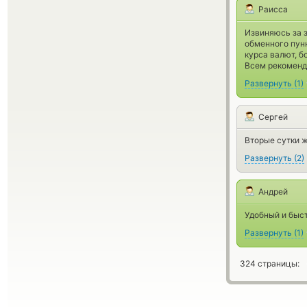
Раисса
Извиняюсь за з
обменного пунк
курса валют, б
Всем рекоменд
Развернуть
(
1
)
Сергей
Вторые сутки 
Развернуть
(
2
)
Андрей
Удобный и быс
Развернуть
(
1
)
324 страницы: