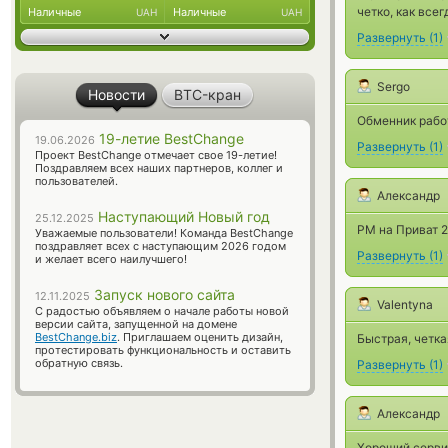
четко, как всег
Наличные
Наличные
UAH
UAH
Развернуть
(
1
)
Sergo
Новости
BTC-кран
Обменник работ
19-летие BestChange
19.06.2026
Развернуть
(
1
)
Проект BestChange отмечает свое 19-летие!
Поздравляем всех наших партнеров, коллег и
пользователей.
Александр
Наступающий Новый год
25.12.2025
PM на Приват 2
Уважаемые пользователи! Команда BestChange
поздравляет всех с наступающим 2026 годом
Развернуть
(
1
)
и желает всего наилучшего!
Запуск нового сайта
12.11.2025
Valentyna
С радостью объявляем о начале работы новой
версии сайта, запущенной на домене
BestChange.biz
. Приглашаем оценить дизайн,
Быстрая, четк
протестировать функциональность и оставить
обратную связь.
Развернуть
(
1
)
Александр
Хороший серви