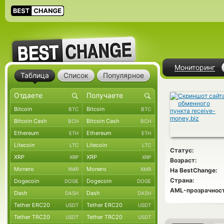
Мониторинг
Таблица
Список
Популярное
Bitcoin
Bitcoin
BTC
BTC
Bitcoin Cash
Bitcoin Cash
BCH
BCH
Ethereum
Ethereum
ETH
ETH
Litecoin
Litecoin
LTC
LTC
Статус:
XRP
XRP
XRP
XRP
Возраст:
Monero
Monero
XMR
XMR
На BestChange:
Страна:
Dogecoin
Dogecoin
DOGE
DOGE
AML-прозрачност
Dash
Dash
DASH
DASH
Tether ERC20
Tether ERC20
USDT
USDT
Tether TRC20
Tether TRC20
USDT
USDT