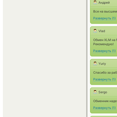
Андрей
Все на высшем
Развернуть
(
1
)
Vlad
Обмен XLM на M
Рекомендую!
Развернуть
(
1
)
Yuriy
Спасибо за раб
Развернуть
(
1
)
Sergo
Обменник наде
Развернуть
(
1
)