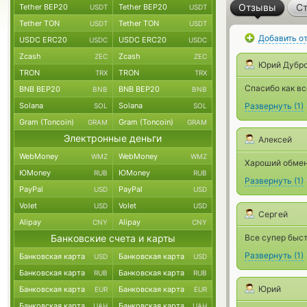
Отзывы
Ст
Tether BEP20
Tether BEP20
USDT
USDT
Tether TON
Tether TON
USDT
USDT
Добавить о
USDC ERC20
USDC ERC20
USDC
USDC
Zcash
Zcash
ZEC
ZEC
Юрий Дубр
TRON
TRON
TRX
TRX
Спасибо как вс
BNB BEP20
BNB BEP20
BNB
BNB
Solana
Solana
Развернуть
(
1
)
SOL
SOL
Gram (Toncoin)
Gram (Toncoin)
GRAM
GRAM
Электронные деньги
Алексей
WebMoney
WebMoney
WMZ
WMZ
Хароший обмен
ЮMoney
ЮMoney
RUB
RUB
Развернуть
(
1
)
PayPal
PayPal
USD
USD
Volet
Volet
USD
USD
Сергей
Alipay
Alipay
CNY
CNY
Банковские счета и карты
Все супер быс
Развернуть
(
1
)
Банковская карта
Банковская карта
USD
USD
Банковская карта
Банковская карта
RUB
RUB
Юрий
Банковская карта
Банковская карта
EUR
EUR
Банковская карта
Банковская карта
UAH
UAH