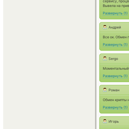
сервису, проц
Вывела на прив
Развернуть
(
1
)
Андрей
Все ок. Обмен
Развернуть
(
1
)
Sergo
Моментальный 
Развернуть
(
1
)
Роман
Обмен крипты 
Развернуть
(
1
)
Игорь