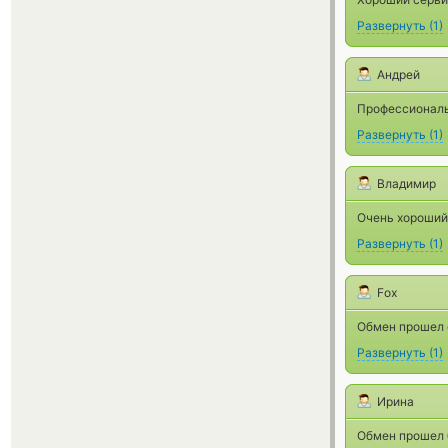
Развернуть
(
1
)
Андрей
Профессиональ
Развернуть
(
1
)
Владимир
Очень хороший
Развернуть
(
1
)
Fox
Обмен прошел 
Развернуть
(
1
)
Ирина
Обмен прошел 