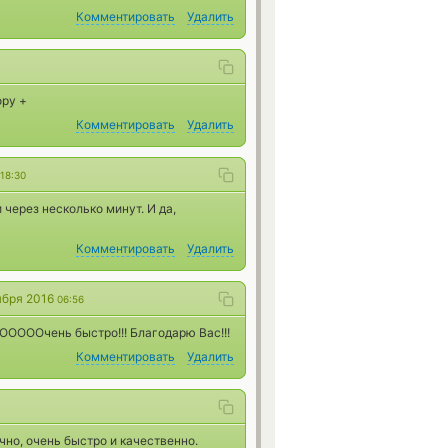
Комментировать
Удалить
ору +
Комментировать
Удалить
18:30
через несколько минут. И да,
Комментировать
Удалить
ября 2016
06:56
)ОООООчень быстро!!! Благодарю Вас!!!
Комментировать
Удалить
но, очень быстро и качественно.