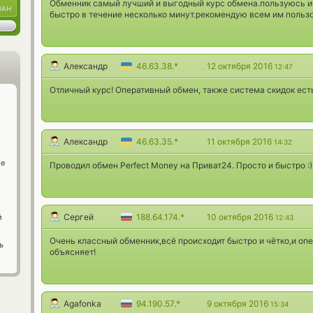
Обменник самый лучший и выгодный курс обмена.пользуюсь им
UAH
быстро в течение несколько минут.рекомендую всем им пользо
Александр
46.63.38.*
12 октября 2016
12:47
Отличный курс! Оперативный обмен, также система скидок ест
Александр
46.63.35.*
11 октября 2016
14:32
ge
Проводил обмен Perfect Money на Приват24. Просто и быстро :
Сергей
188.64.174.*
10 октября 2016
й
12:43
Очень классный обменник,всё происходит быстро и чётко,и оп
ь
объясняет!
Agafonka
94.190.57.*
9 октября 2016
15:34