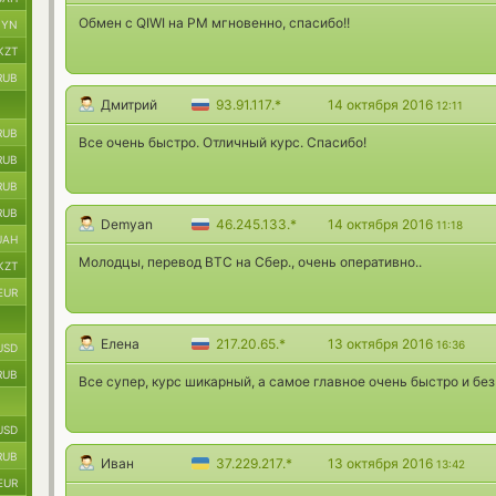
Обмен с QIWI на PM мгновенно, спасибо!!
BYN
KZT
RUB
Дмитрий
93.91.117.*
14 октября 2016
12:11
RUB
Все очень быстро. Отличный курс. Спасибо!
RUB
RUB
RUB
Demyan
46.245.133.*
14 октября 2016
11:18
UAH
Молодцы, перевод ВТС на Сбер., очень оперативно..
KZT
EUR
Елена
217.20.65.*
13 октября 2016
16:36
USD
RUB
Все супер, курс шикарный, а самое главное очень быстро и бе
USD
RUB
Иван
37.229.217.*
13 октября 2016
13:42
EUR