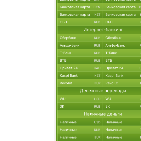
Банковская карта
Банковская карта
BYN
Банковская карта
Банковская карта
KZT
СБП
СБП
RUB
Интернет-банкинг
Сбербанк
Сбербанк
RUB
Альфа-Банк
Альфа-Банк
RUB
Т-Банк
Т-Банк
RUB
ВТБ
ВТБ
RUB
Приват 24
Приват 24
UAH
Kaspi Bank
Kaspi Bank
KZT
Revolut
Revolut
EUR
Денежные переводы
WU
WU
USD
ЗК
ЗК
RUB
Наличные деньги
Наличные
Наличные
USD
Наличные
Наличные
RUB
Наличные
Наличные
EUR