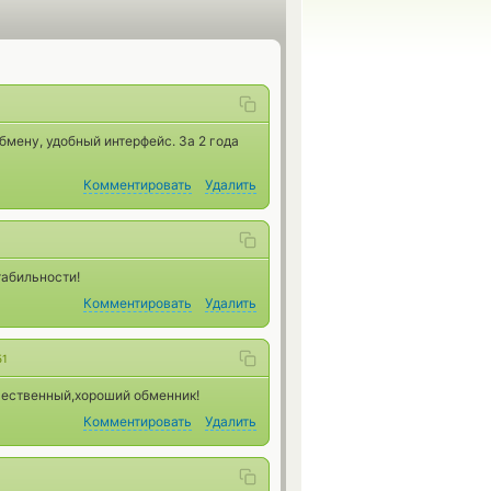
мену, удобный интерфейс. За 2 года
Комментировать
Удалить
табильности!
Комментировать
Удалить
51
ачественный,хороший обменник!
Комментировать
Удалить