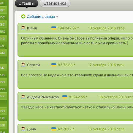
Отзывы
Статистика
SDT
SDT
Добавить отзыв
SDC
ZEC
Юлия
194.242.97.*
18 октября 2016
13:56
TRX
Отличный обменник. Очень быстрое выполнение операций по об
BNB
работы с подобными сервисами мне есть с чем сравнивать )
SOL
RAM
Сергей
93.76.63.*
17 октября 2016
15:59
MZ
Всё просто! Но надежно,а это-главное!!! Удачи и дальнейшей с
RUB
USD
USD
CNY
Андрей Рыжанков
91.242.55.*
16 октября 2016
12:
Звезд с неба не хватают.Работают четко и стабильно.Очень к
USD
RUB
EUR
Дина
62.76.12.*
16 октября 2016
07:19
UAH