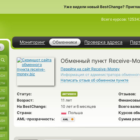
Уже видели новый BestChange? Пригла
Всего курсов:
12534
Мониторинг
Обменники
Проверка адреса
Пар
е
Обменный пункт Receive-M
BTC
Перейти на сайт Receive-Money
Информация от администратора обменног
BCH
Написать отзыв об обменном пункте
ETH
LTC
Статус:
Отзывов:
активен
XRP
Возраст:
11 лет
Финансовы
XMR
На BestChange:
10 лет и 6 месяцев
Всего валю
Страна:
Польша
Курсов обм
OGE
AML-прозрачность:
Сумма рез
AML
ASH
SDT
SDT