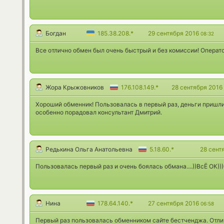
Богдан
185.38.208.*
29 сентября 2016
08:32
Все отлично обмен был очень быстрый и без комиссии! Операт
Жора Крыжовников
176.108.149.*
28 сентября 2016
Хороший обменник! Пользовалась в первый раз, деньги пришли 
особенно порадовал консультант Дмитрий.
Редькина Ольга Анатольевна
5.18.60.*
28 сент
Пользовалась первый раз и очень боялась обмана....))ВсЁ ОК))
Нина
178.64.140.*
27 сентября 2016
06:58
Первый раз пользовалась обменником сайте бестченджа. Отлич