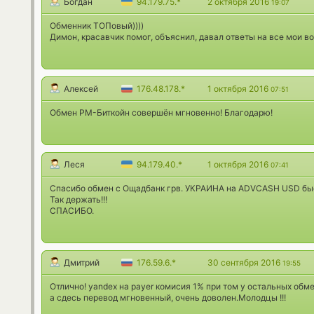
Богдан
94.179.75.*
2 октября 2016
19:07
Обменник ТОПовый))))
Димон, красавчик помог, объяснил, давал ответы на все мои во
Алексей
176.48.178.*
1 октября 2016
07:51
Обмен РМ-Биткойн совершён мгновенно! Благодарю!
Леся
94.179.40.*
1 октября 2016
07:41
Спасибо обмен с Ощадбанк грв. УКРАИНА на ADVCASH USD быст
Так держать!!!
СПАСИБО.
Дмитрий
176.59.6.*
30 сентября 2016
19:55
Отлично! yandex на payer комисия 1% при том у остальных обме
а сдесь перевод мгновенный, очень доволен.Молодцы !!!