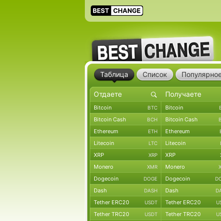
Таблица
Список
Популярно
Bitcoin
Bitcoin
BTC
Bitcoin Cash
Bitcoin Cash
BCH
Ethereum
Ethereum
ETH
Litecoin
Litecoin
LTC
XRP
XRP
XRP
Monero
Monero
XMR
Dogecoin
Dogecoin
DOGE
D
Dash
Dash
DASH
D
Tether ERC20
Tether ERC20
USDT
U
Tether TRC20
Tether TRC20
USDT
U