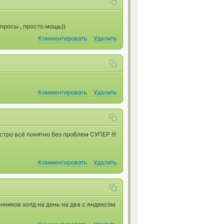
просы , просто мощь))
Комментировать
Удалить
Комментировать
Удалить
ро всё понятно без проблем СУПЕР !!!
Комментировать
Удалить
нников холд на день на два с яндексом