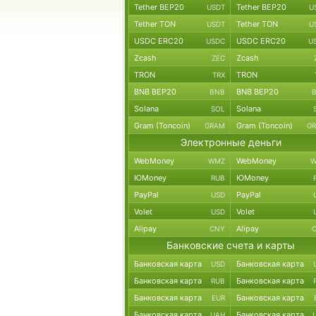
Tether BEP20
Tether BEP20
USDT
U
Tether TON
Tether TON
USDT
U
USDC ERC20
USDC ERC20
USDC
U
Zcash
Zcash
ZEC
TRON
TRON
TRX
BNB BEP20
BNB BEP20
BNB
Solana
Solana
SOL
Gram (Toncoin)
Gram (Toncoin)
GRAM
G
Электронные деньги
WebMoney
WebMoney
WMZ
W
ЮMoney
ЮMoney
RUB
PayPal
PayPal
USD
Volet
Volet
USD
Alipay
Alipay
CNY
Банковские счета и карты
Банковская карта
Банковская карта
USD
Банковская карта
Банковская карта
RUB
Банковская карта
Банковская карта
EUR
Банковская карта
Банковская карта
UAH