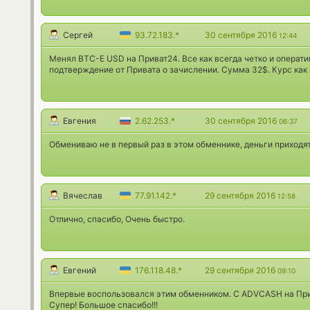
Сергей
93.72.183.*
30 сентября 2016
12:44
Менял BTC-E USD на Приват24. Все как всегда четко и операти
подтверждение от Привата о зачислении. Сумма 32$. Курс как в
Евгения
2.62.253.*
30 сентября 2016
06:37
Обмениваю не в первый раз в этом обменнике, деньги приходя
Вячеслав
77.91.142.*
29 сентября 2016
12:58
Отлично, спасибо, Очень быстро.
Евгений
176.118.48.*
29 сентября 2016
09:10
Впервые воспользовался этим обменником. С ADVCASH на При
Супер! Большое спасибо!!!