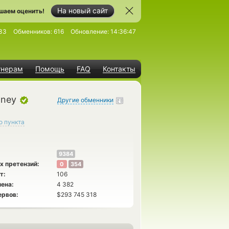
На новый сайт
шаем оценить!
33
Обменников:
616
Обновление:
14:36:47
тнерам
Помощь
FAQ
Контакты
oney
Другие обменники
о пункта
9384
х претензий:
0
354
т:
106
ена:
4 382
ервов:
$293 745 318