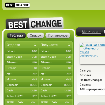
Мониторинг
Таблица
Список
Популярное
Bitcoin
Bitcoin
BTC
BTC
Bitcoin Cash
Bitcoin Cash
BCH
BCH
Ethereum
Ethereum
ETH
ETH
Litecoin
Litecoin
LTC
LTC
Статус:
XRP
XRP
XRP
XRP
Возраст:
Monero
Monero
XMR
XMR
На BestChange:
Страна:
Dogecoin
Dogecoin
DOGE
DOGE
AML-прозрачност
Dash
Dash
DASH
DASH
Tether ERC20
Tether ERC20
USDT
USDT
Tether TRC20
Tether TRC20
USDT
USDT