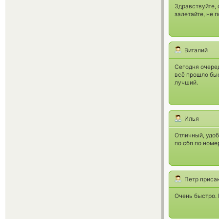
Здравствуйте,
залетайте, не 
Виталий
Сегодня очеред
всё прошло быс
лучший.
Илья
Отличный, удоб
по сбп по номе
Петр приса
Очень быстро.