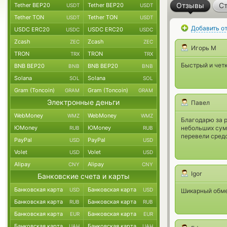
Отзывы
Ст
Tether BEP20
Tether BEP20
USDT
USDT
Tether TON
Tether TON
USDT
USDT
Добавить о
USDC ERC20
USDC ERC20
USDC
USDC
Zcash
Zcash
ZEC
ZEC
Игорь М
TRON
TRON
TRX
TRX
Быстрый и чет
BNB BEP20
BNB BEP20
BNB
BNB
Solana
Solana
SOL
SOL
Gram (Toncoin)
Gram (Toncoin)
GRAM
GRAM
Электронные деньги
Павел
WebMoney
WebMoney
WMZ
WMZ
Благодарю за р
ЮMoney
ЮMoney
небольших сумм
RUB
RUB
перевели средс
PayPal
PayPal
USD
USD
Volet
Volet
USD
USD
Alipay
Alipay
CNY
CNY
Igor
Банковские счета и карты
Банковская карта
Банковская карта
USD
USD
Шикарный обмен
Банковская карта
Банковская карта
RUB
RUB
Банковская карта
Банковская карта
EUR
EUR
Банковская карта
Банковская карта
UAH
UAH