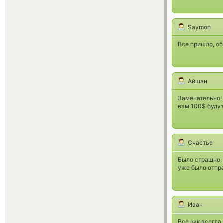
Saymon
Все пришло, об
Айшан
Замечательно! 
вам 100$ будут
Счастье
Было страшно, 
уже было отпра
Иван
Все как всегда