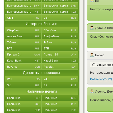
Ed
Банковская карта
Банковская карта
BYN
BYN
Быстро и надеж
Банковская карта
Банковская карта
KZT
KZT
СБП
СБП
RUB
RUB
Интернет-банкинг
Дубина Лил
Сбербанк
Сбербанк
RUB
RUB
Альфа-Банк
Альфа-Банк
Спасибо, посто
RUB
RUB
Т-Банк
Т-Банк
RUB
RUB
ВТБ
ВТБ
RUB
RUB
Приват 24
Приват 24
UAH
UAH
Борис
Kaspi Bank
Kaspi Bank
KZT
KZT
Инцидент 
Revolut
Revolut
EUR
EUR
Денежные переводы
Не переводят д
Развернуть
(
2
)
WU
WU
USD
USD
ЗК
ЗК
RUB
RUB
Наличные деньги
Леонид Де
Наличные
Наличные
USD
USD
Понравилось, в
Наличные
Наличные
RUB
RUB
Наличные
Наличные
EUR
EUR