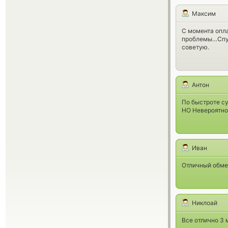
Максим
С момента опла
проблемы…Спуст
советую.
Антон
По быстроте су
НО Невероятно 
Иван
Отличный обме
Никлоай
Все отлично 3 