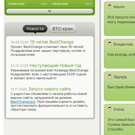
Наличные
Наличные
UAH
UAH
Maxim
Всё прошло опе
могу порекоме
Новости
BTC-кран
19-летие BestChange
19.06.2026
Владислав
Проект BestChange отмечает свое 19-летие!
Поздравляем всех наших партнеров, коллег и
Как всегда, вс
пользователей.
Наступающий Новый год
25.12.2025
Уважаемые пользователи! Команда BestChange
поздравляет всех с наступающим 2026 годом
Эдуард
и желает всего наилучшего!
Быстрый обмен
Запуск нового сайта
12.11.2025
С радостью объявляем о начале работы новой
версии сайта, запущенной на домене
BestChange.biz
. Приглашаем оценить дизайн,
протестировать функциональность и оставить
Елена
обратную связь.
Это самый быст
Сумма пришла ч
Спасибо.