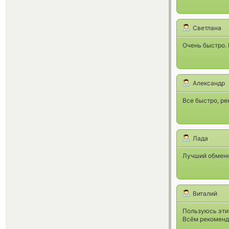
Светлана
Очень быстро.
Александр
Все быстро, р
Лада
Лучший обменни
Виталий
Пользуюсь этим
Всём рекоменд