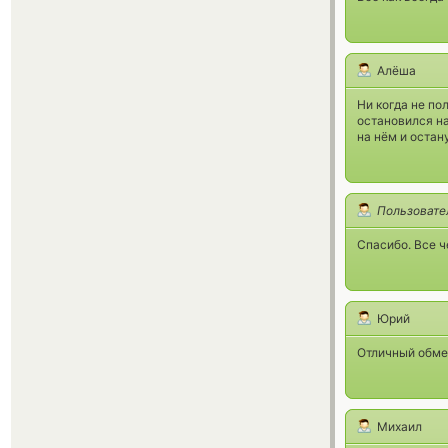
Алёша
Ни когда не по
остановился на
на нём и остан
Пользовате
Спасибо. Все ч
Юрий
Отличный обмен
Михаил