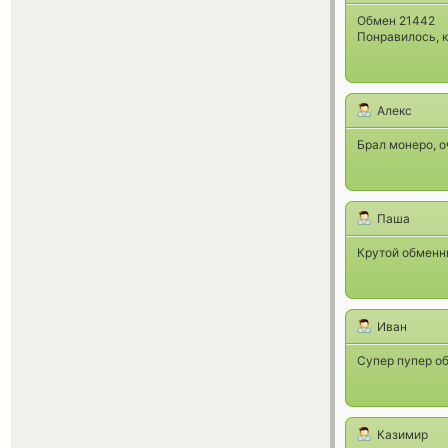
Обмен 21442
Понравилось, к
Алекс
Брал монеро, о
Паша
Крутой обменник
Иван
Супер пупер об
Казимир