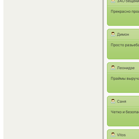
ЗАО бещек
Прекрасно прош
Димон
Просто разьеба
Леонидзе
Праймы выручаю
Саня
Четко и безопа
Vitos