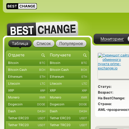
Мониторинг
Таблица
Список
Популярное
Bitcoin
Bitcoin
BTC
BTC
Bitcoin Cash
Bitcoin Cash
BCH
BCH
Ethereum
Ethereum
ETH
ETH
Litecoin
Litecoin
LTC
LTC
Статус:
XRP
XRP
XRP
XRP
Возраст:
Monero
Monero
XMR
XMR
На BestChange:
Страна:
Dogecoin
Dogecoin
DOGE
DOGE
AML-прозрачност
Dash
Dash
DASH
DASH
Tether ERC20
Tether ERC20
USDT
USDT
Tether TRC20
Tether TRC20
USDT
USDT