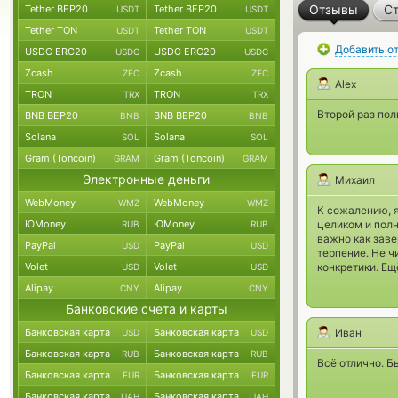
Отзывы
Ст
Tether BEP20
Tether BEP20
USDT
USDT
Tether TON
Tether TON
USDT
USDT
Добавить о
USDC ERC20
USDC ERC20
USDC
USDC
Zcash
Zcash
ZEC
ZEC
Alex
TRON
TRON
TRX
TRX
Второй раз по
BNB BEP20
BNB BEP20
BNB
BNB
Solana
Solana
SOL
SOL
Gram (Toncoin)
Gram (Toncoin)
GRAM
GRAM
Электронные деньги
Михаил
WebMoney
WebMoney
WMZ
WMZ
К сожалению, я
ЮMoney
ЮMoney
целиком и полн
RUB
RUB
важно как заве
PayPal
PayPal
USD
USD
терпение. Не ч
Volet
Volet
конкретики. Ещ
USD
USD
Alipay
Alipay
CNY
CNY
Банковские счета и карты
Банковская карта
Банковская карта
Иван
USD
USD
Банковская карта
Банковская карта
RUB
RUB
Всё отлично. Б
Банковская карта
Банковская карта
EUR
EUR
Банковская карта
Банковская карта
UAH
UAH