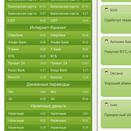
Банковская карта
Банковская карта
BYN
BYN
Kirill
Банковская карта
Банковская карта
KZT
KZT
Сработал первы
СБП
СБП
RUB
RUB
Интернет-банкинг
Сбербанк
Сбербанк
RUB
RUB
Антонио ба
Альфа-Банк
Альфа-Банк
RUB
RUB
Т-Банк
Т-Банк
RUB
RUB
Покупал BTC, п
ВТБ
ВТБ
RUB
RUB
Приват 24
Приват 24
UAH
UAH
Kaspi Bank
Kaspi Bank
KZT
KZT
Оксана
Revolut
Revolut
EUR
EUR
Хороший обмен
Денежные переводы
WU
WU
USD
USD
ЗК
ЗК
RUB
RUB
Ivan
Наличные деньги
Наличные
Наличные
USD
USD
Прекрасный об
Наличные
Наличные
RUB
RUB
Наличные
Наличные
EUR
EUR