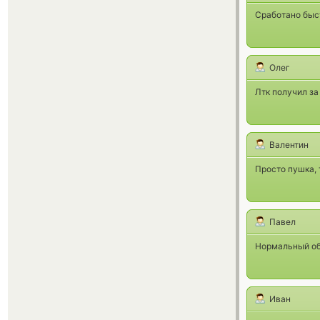
Сработано быст
Олег
Лтк получил за 
Валентин
Просто пушка, 
Павел
Нормальный об
Иван