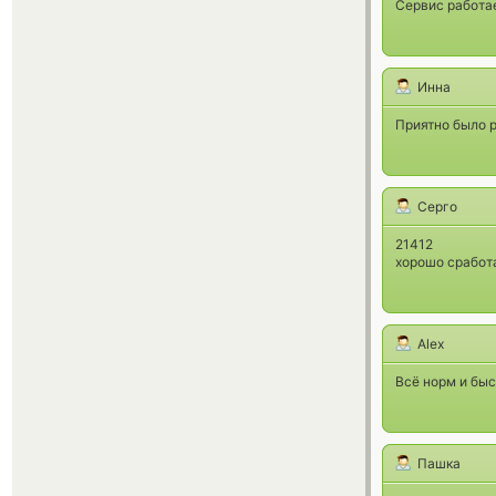
Сервис работа
Инна
Приятно было р
Серго
21412
хорошо сработа
Alex
Всё норм и быс
Пашка