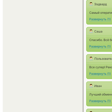
Ээдвард
Самый оператив
Развернуть
(
1
)
Саша
Спасибо. Всё б
Развернуть
(
1
)
Пользовате
Все супер! Ре
Развернуть
(
1
)
Иван
Лучший обменн
Развернуть
(
1
)