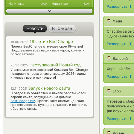
Наличные
Наличные
UAH
UAH
Развернуть
(
1
)
Федя
Новости
BTC-кран
Спасибо за бы
Однозначно вс
19-летие BestChange
19.06.2026
Развернуть
(
1
)
Проект BestChange отмечает свое 19-летие!
Поздравляем всех наших партнеров, коллег и
пользователей.
Валерий
Наступающий Новый год
25.12.2025
Хороший обмен
Уважаемые пользователи! Команда BestChange
поздравляет всех с наступающим 2026 годом
Развернуть
(
1
)
и желает всего наилучшего!
Запуск нового сайта
12.11.2025
Егор
С радостью объявляем о начале работы новой
версии сайта, запущенной на домене
BestChange.biz
. Приглашаем оценить дизайн,
Перевод с сбер
протестировать функциональность и оставить
пользуюсь 4й р
обратную связь.
(на случай есл
Развернуть
(
1
)
Роман