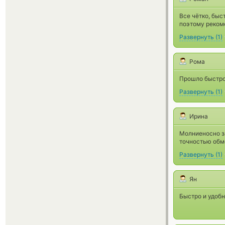
Все чётко, быс
поэтому реком
Развернуть
(
1
)
Рома
Прошло быстро
Развернуть
(
1
)
Ирина
Молниеносно з
точностью обме
Развернуть
(
1
)
Ян
Быстро и удобн