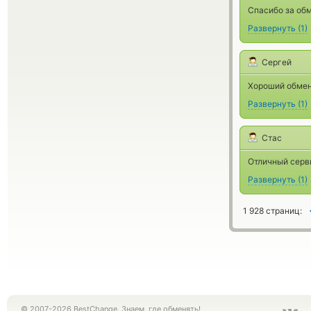
Спасибо за обм
Развернуть
(
1
)
Сергей
Хороший обмен
Развернуть
(
1
)
Стас
Отличный серв
Развернуть
(
1
)
1 928 страниц:
© 2007-2026 BestChange. Знаем, где обменять!