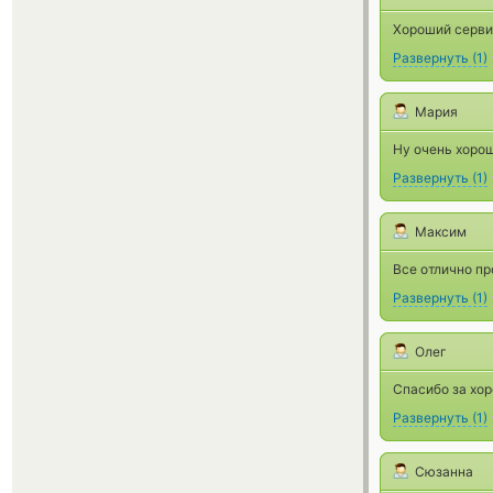
Хороший серви
Развернуть
(
1
)
Мария
Ну очень хорош
Развернуть
(
1
)
Максим
Все отлично пр
Развернуть
(
1
)
Олег
Спасибо за хор
Развернуть
(
1
)
Сюзанна