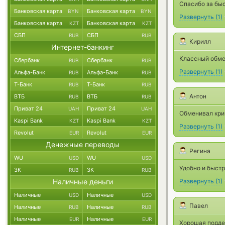
Спасибо за бы
Банковская карта
Банковская карта
BYN
BYN
Развернуть
(
1
)
Банковская карта
Банковская карта
KZT
KZT
СБП
СБП
RUB
RUB
Кирилл
Интернет-банкинг
Классный обме
Сбербанк
Сбербанк
RUB
RUB
Развернуть
(
1
)
Альфа-Банк
Альфа-Банк
RUB
RUB
Т-Банк
Т-Банк
RUB
RUB
Антон
ВТБ
ВТБ
RUB
RUB
Приват 24
Приват 24
UAH
UAH
Обменивал крип
Kaspi Bank
Kaspi Bank
KZT
KZT
Развернуть
(
1
)
Revolut
Revolut
EUR
EUR
Денежные переводы
Регина
WU
WU
USD
USD
Удобно и быстр
ЗК
ЗК
RUB
RUB
Наличные деньги
Развернуть
(
1
)
Наличные
Наличные
USD
USD
Павел
Наличные
Наличные
RUB
RUB
Наличные
Наличные
EUR
EUR
Хорошая подде