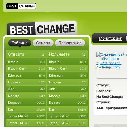
Мониторинг
Таблица
Список
Популярное
Bitcoin
Bitcoin
BTC
BTC
Bitcoin Cash
Bitcoin Cash
BCH
BCH
Ethereum
Ethereum
ETH
ETH
Litecoin
Litecoin
LTC
LTC
Статус:
XRP
XRP
XRP
XRP
Возраст:
Monero
Monero
XMR
XMR
На BestChange:
Страна:
Dogecoin
Dogecoin
DOGE
DOGE
AML-прозрачност
Dash
Dash
DASH
DASH
Tether ERC20
Tether ERC20
USDT
USDT
Tether TRC20
Tether TRC20
USDT
USDT