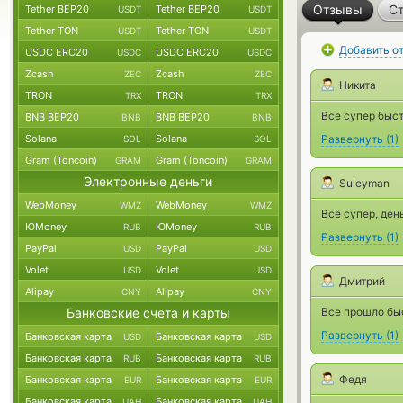
Отзывы
Ст
Tether BEP20
Tether BEP20
USDT
USDT
Tether TON
Tether TON
USDT
USDT
Добавить о
USDC ERC20
USDC ERC20
USDC
USDC
Zcash
Zcash
ZEC
ZEC
Никита
TRON
TRON
TRX
TRX
Все супер быст
BNB BEP20
BNB BEP20
BNB
BNB
Solana
Solana
Развернуть
(
1
)
SOL
SOL
Gram (Toncoin)
Gram (Toncoin)
GRAM
GRAM
Электронные деньги
Suleyman
WebMoney
WebMoney
WMZ
WMZ
Всё супер, ден
ЮMoney
ЮMoney
RUB
RUB
Развернуть
(
1
)
PayPal
PayPal
USD
USD
Volet
Volet
USD
USD
Дмитрий
Alipay
Alipay
CNY
CNY
Банковские счета и карты
Все прошло быс
Развернуть
(
1
)
Банковская карта
Банковская карта
USD
USD
Банковская карта
Банковская карта
RUB
RUB
Федя
Банковская карта
Банковская карта
EUR
EUR
Банковская карта
Банковская карта
UAH
UAH