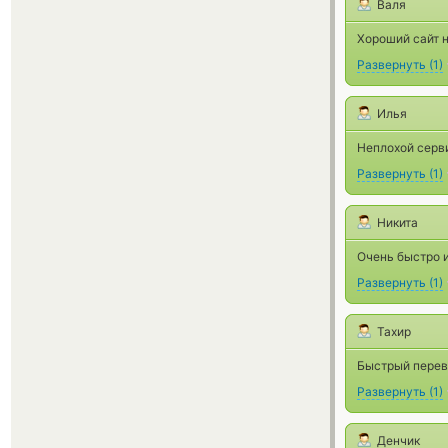
Валя
Хороший сайт 
Развернуть
(
1
)
Илья
Неплохой серви
Развернуть
(
1
)
Никита
Очень быстро 
Развернуть
(
1
)
Тахир
Быстрый перев
Развернуть
(
1
)
Денчик