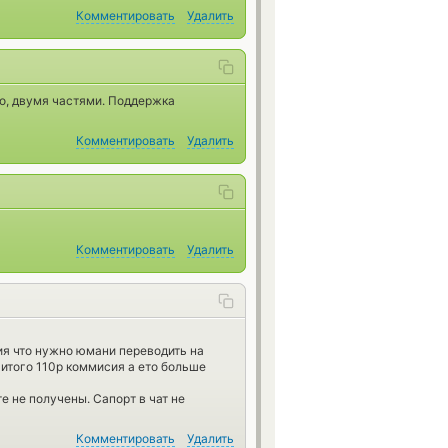
Комментировать
Удалить
о, двумя частями. Поддержка
Комментировать
Удалить
Комментировать
Удалить
ия что нужно юмани переводить на
 итого 110р коммисия а ето больше
е не получены. Сапорт в чат не
Комментировать
Удалить