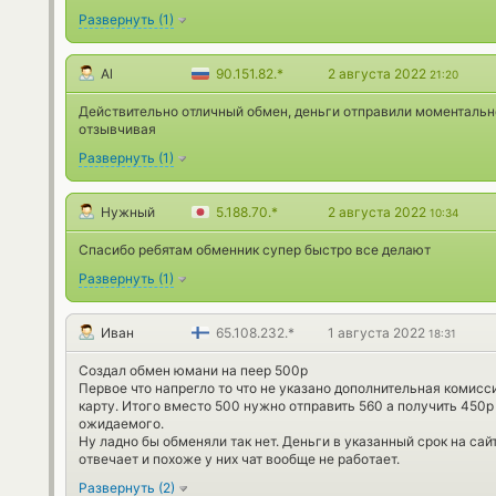
Развернуть
(
1
)
Al
90.151.82.*
2 августа 2022
21:20
Действительно отличный обмен, деньги отправили моментальн
отзывчивая
Развернуть
(
1
)
Нужный
5.188.70.*
2 августа 2022
10:34
Спасибо ребятам обменник супер быстро все делают
Развернуть
(
1
)
Иван
65.108.232.*
1 августа 2022
18:31
Создал обмен юмани на пеер 500р
Первое что напрегло то что не указано дополнительная комисс
карту. Итого вместо 500 нужно отправить 560 а получить 450р
ожидаемого.
Ну ладно бы обменяли так нет. Деньги в указанный срок на сайт
отвечает и похоже у них чат вообще не работает.
Развернуть
(
2
)