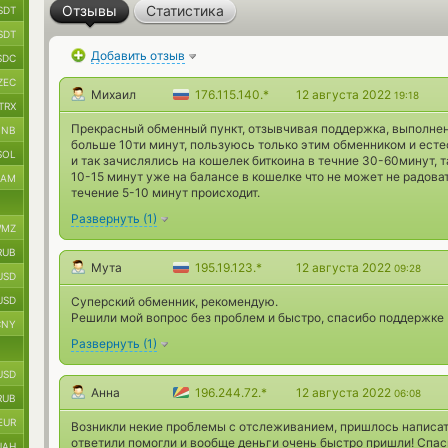
Отзывы
Статистика
SDT
SDT
Добавить отзыв
SDC
ZEC
Михаил
176.115.140.*
12 августа 2022
19:18
TRX
Прекрасный обменный пункт, отзывчивая поддержка, выполнени
BNB
больше 10ти минут, пользуюсь только этим обменником и есте
SOL
и так зачислялись на кошелек биткоина в течние 30-60минут, 
10-15 минут уже на балансе в кошелке что не может не радов
RAM
течение 5-10 минут происходит.
Развернуть
(
1
)
MZ
RUB
Мута
195.19.123.*
12 августа 2022
09:28
USD
USD
Суперский обменник, рекомендую.
Решили мой вопрос без проблем и быстро, спасибо поддержке
CNY
Развернуть
(
1
)
USD
Анна
196.244.72.*
12 августа 2022
06:08
RUB
EUR
Возникли некие проблемы с отслеживанием, пришлось написат
ответили помогли и вообще деньги очень быстро пришли! Спас
UAH