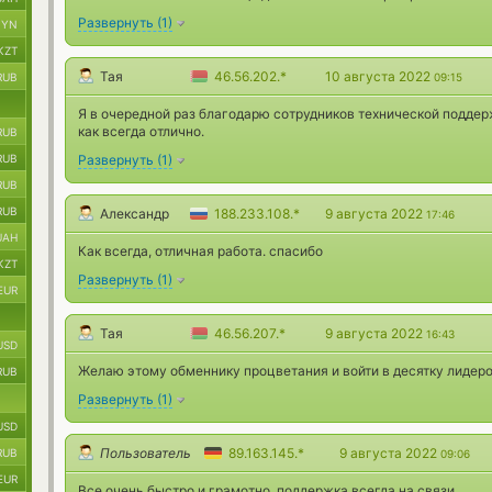
Развернуть
(
1
)
BYN
KZT
Тая
46.56.202.*
10 августа 2022
RUB
09:15
Я в очередной раз благодарю сотрудников технической поддер
как всегда отлично.
RUB
RUB
Развернуть
(
1
)
RUB
RUB
Александр
188.233.108.*
9 августа 2022
17:46
UAH
Как всегда, отличная работа. спасибо
KZT
Развернуть
(
1
)
EUR
Тая
46.56.207.*
9 августа 2022
16:43
USD
Желаю этому обменнику процветания и войти в десятку лидеро
RUB
Развернуть
(
1
)
USD
Пользователь
89.163.145.*
9 августа 2022
RUB
09:06
EUR
Все очень быстро и грамотно, поддержка всегда на связи