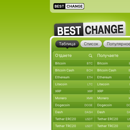
Таблица
Список
Популярно
Bitcoin
Bitcoin
BTC
Bitcoin Cash
Bitcoin Cash
BCH
Ethereum
Ethereum
ETH
Litecoin
Litecoin
LTC
XRP
XRP
XRP
Monero
Monero
XMR
Dogecoin
Dogecoin
DOGE
D
Dash
Dash
DASH
D
Tether ERC20
Tether ERC20
USDT
U
Tether TRC20
Tether TRC20
USDT
U