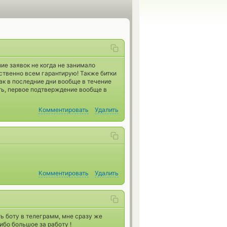
е заявок не когда не занимало
ственно всем гарантирую! Также битки
так в последние дни вообще в течение
ать, первое подтверждение вообще в
Комментировать
Удалить
Комментировать
Удалить
ь боту в телеграмм, мне сразу же
ибо большое за работу !