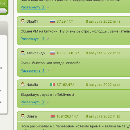
UAH
Развернуть
(
1
)
Olga01
37.29.41.*
8 августа 2022
18:48
Обмен РМ на биткоин . Ну очень быстро , молодцы , замечатель
Развернуть
(
1
)
Александр
188.233.108.*
8 августа 2022
17:56
Очень быстро, как всегда. спасибо
ge
Развернуть
(
1
)
Natalia
37.162.47.*
8 августа 2022
14:45
й
Blagodaryu , bystro i effektivno :)
ь
Развернуть
(
1
)
Ольга
109.126.144.*
8 августа 2022
11:32
Пока разбиралась с переводом истекло время и заявка была у