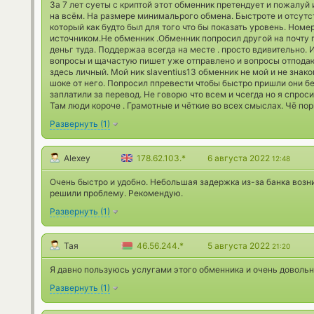
За 7 лет суеты с криптой этот обменник претендует и пожалуй
на всём. На размере минимальрого обмена. Быстроте и отсутс
который как будто был для того что бы показать уровень. Ном
источником.Не обменник .Обменник попросил другой на почту 
деньг туда. Поддержаа всегда на месте . просто вдивительно. 
вопросы и щачастую пишет уже отправлено и вопросы отподают
здесь личный. Мой ник slaventius13 обменник не мой и не знако
шоке от него. Попросил ппревести чтобы быстро пришли они 
заплатили за перевод. Не говорю что всем и чсегда но я спрос
Там люди короче . Грамотные и чёткие во всех смыслах. Чё порв
Развернуть
(
1
)
Alexey
178.62.103.*
6 августа 2022
12:48
Очень быстро и удобно. Небольшая задержка из-за банка возн
решили проблему. Рекомендую.
Развернуть
(
1
)
Тая
46.56.244.*
5 августа 2022
21:20
Я давно пользуюсь услугами этого обменника и очень доволь
Развернуть
(
1
)