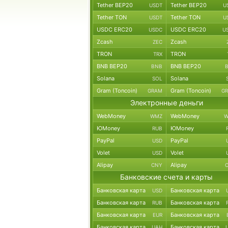
Tether BEP20
Tether BEP20
USDT
U
Tether TON
Tether TON
USDT
U
USDC ERC20
USDC ERC20
USDC
U
Zcash
Zcash
ZEC
TRON
TRON
TRX
BNB BEP20
BNB BEP20
BNB
Solana
Solana
SOL
Gram (Toncoin)
Gram (Toncoin)
GRAM
G
Электронные деньги
WebMoney
WebMoney
WMZ
W
ЮMoney
ЮMoney
RUB
PayPal
PayPal
USD
Volet
Volet
USD
Alipay
Alipay
CNY
Банковские счета и карты
Банковская карта
Банковская карта
USD
Банковская карта
Банковская карта
RUB
Банковская карта
Банковская карта
EUR
Банковская карта
Банковская карта
UAH