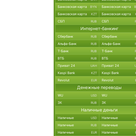
Банковская карта
Банковская карта
BYN
Банковская карта
Банковская карта
KZT
СБП
СБП
RUB
Интернет-банкинг
Сбербанк
Сбербанк
RUB
Альфа-Банк
Альфа-Банк
RUB
Т-Банк
Т-Банк
RUB
ВТБ
ВТБ
RUB
Приват 24
Приват 24
UAH
Kaspi Bank
Kaspi Bank
KZT
Revolut
Revolut
EUR
Денежные переводы
WU
WU
USD
ЗК
ЗК
RUB
Наличные деньги
Наличные
Наличные
USD
Наличные
Наличные
RUB
Наличные
Наличные
EUR