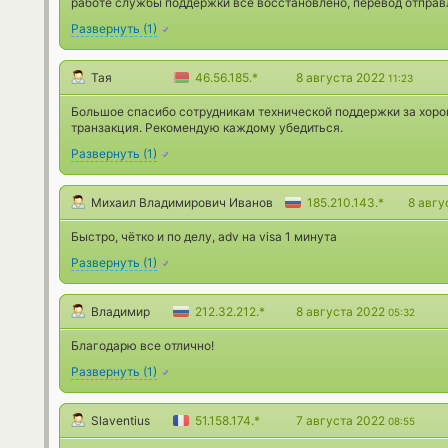
работе службы поддержки все восстановлено, перевод отправл
Развернуть
(
1
)
Тая
46.56.185.*
8 августа 2022
11:23
Большое спасибо сотрудникам технической поддержки за хоро
транзакция. Рекомендую каждому убедиться.
Развернуть
(
1
)
Михаил Владимирович Иванов
185.210.143.*
8 авгу
Быстро, чётко и по делу, adv на visa 1 минута
Развернуть
(
1
)
Владимир
212.32.212.*
8 августа 2022
05:32
Благодарю все отлично!
Развернуть
(
1
)
Slaventius
51.158.174.*
7 августа 2022
08:55