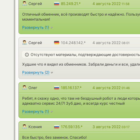
Сергей
85.249.21.*
4 августа 2022
11:58
Отличный обменник, всё производят быстро и надёжно. Пользу
моментальная!
Развернуть
(
1
)
Сергей
104.248.142.*
4 августа 2022
08:01
Отсутствуют материалы, подтверждающие достоверност
Худшее что я видел из обменников. Забрали деньги и все, удал
Развернуть
(
2
)
Олег
185.16.137.*
4 августа 2022
01:46
Ребят, я скажу одно, что там не бездушный робот а люди котор
адекватно сервис 24/7! Зуб даю, и всегда курс честный
Развернуть
(
1
)
Ксения
176.59.135.*
3 августа 2022
03:17
Все быстро, без заминок. Спасибо!