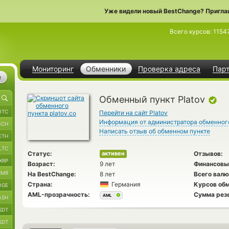
Уже видели новый BestChange? Пригла
Всего курсов:
1154
Мониторинг
Обменники
Проверка адреса
Пар
е
Обменный пункт Platov
BTC
Перейти на сайт Platov
Информация от администратора обменног
BCH
Написать отзыв об обменном пункте
ETH
LTC
Статус:
Отзывов:
активен
XRP
Возраст:
9 лет
Финансовы
XMR
На BestChange:
8 лет
Всего валю
Страна:
Германия
Курсов обм
OGE
AML-прозрачность:
Сумма рез
AML
ASH
SDT
SDT