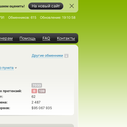
На новый сайт
шаем оценить!
791
Обменников:
615
Обновление:
19:10:58
тнерам
Помощь
FAQ
Контакты
Другие обменники
о пункта
7033
х претензий:
0
139
т:
62
ена:
2 487
ервов:
$95 067 935