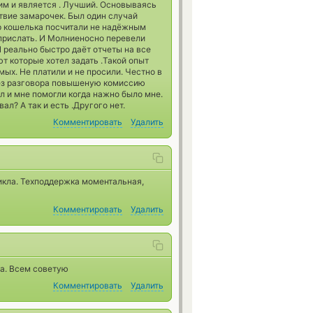
 им и является . Лучший. Основываясь
твие замарочек. Был один случай
ер кошелька посчитали не надёжным
прислать. И Молниеносно перевели
И реально быстро даёт отчеты на все
 которые хотел задать .Такой опыт
мых. Не платили и не просили. Честно в
без разговора повышеную комиссию
ил и мне помогли когда нажно было мне.
ал? А так и есть .Другого нет.
Комментировать
Удалить
икла. Техподдержка моментальная,
Комментировать
Удалить
на. Всем советую
Комментировать
Удалить