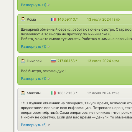
Развернуть
(
1
)
Рома
146.59.110.*
13 июля 2024
18:00
Шикарный обменный сервис, работают очень быстро. Стараюсь 
позволяют. А то иногда не прохожу по минималке ((
Ребята, можете смело тут менять. Работаю с ними не первый г
Развернуть
(
1
)
Николай
217.66.158.*
13 июля 2024
16:51
Всё быстро, рекомендую!
Развернуть
(
1
)
Максим
188.12.133.*
12 июля 2024
12:48
1/10 Худший обменник на площадке, тянули время, всячески от
предоставил все чеки всю информацию. Потрепали нервы, техп
оператором мёртвый. Сами операторы не понимают что происхо
Никому не советую. Если для вас время — деньги, то обменива
Развернуть
(
5
)