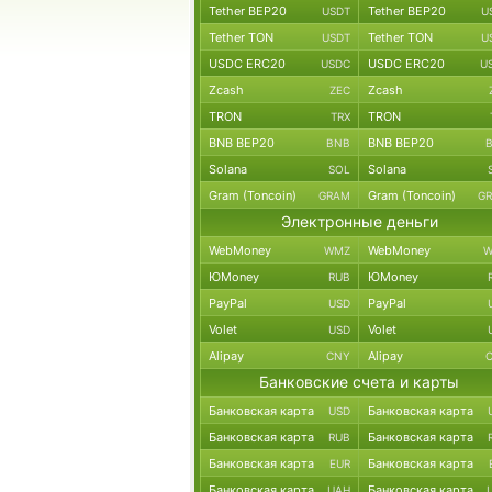
Tether BEP20
Tether BEP20
USDT
U
Tether TON
Tether TON
USDT
U
USDC ERC20
USDC ERC20
USDC
U
Zcash
Zcash
ZEC
TRON
TRON
TRX
BNB BEP20
BNB BEP20
BNB
Solana
Solana
SOL
Gram (Toncoin)
Gram (Toncoin)
GRAM
G
Электронные деньги
WebMoney
WebMoney
WMZ
W
ЮMoney
ЮMoney
RUB
PayPal
PayPal
USD
Volet
Volet
USD
Alipay
Alipay
CNY
Банковские счета и карты
Банковская карта
Банковская карта
USD
Банковская карта
Банковская карта
RUB
Банковская карта
Банковская карта
EUR
Банковская карта
Банковская карта
UAH