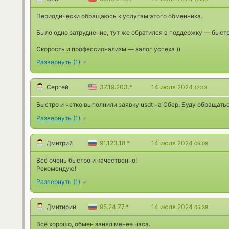
Периодически обращаюсь к услугам этого обменника.
Было одно затруднение, тут же обратился в поддержку — быстр
Скорость и профессионализм — залог успеха ))
Развернуть
(
1
)
Сергей
37.19.203.*
14 июля 2024
12:13
Быстро и четко выполнили заявку usdt на Сбер. Буду обращать
Развернуть
(
1
)
Дмитрий
91.123.18.*
14 июля 2024
06:08
Всё очень быстро и качественно!
Рекомендую!
Развернуть
(
1
)
Дмитирий
95.24.77.*
14 июля 2024
05:38
Всё хорошо, обмен занял менее часа.