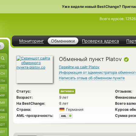
Уже видели новый BestChange? Пригла
Всего курсов:
12526
Мониторинг
Обменники
Проверка адреса
Пар
е
Обменный пункт Platov
BTC
Перейти на сайт Platov
Информация от администратора обменног
BCH
Написать отзыв об обменном пункте
ETH
LTC
Статус:
Отзывов:
активен
XRP
Возраст:
9 лет
Финансовы
XMR
На BestChange:
8 лет
Всего валю
Страна:
Германия
Курсов обм
OGE
AML-прозрачность:
Сумма рез
AML
ASH
SDT
SDT