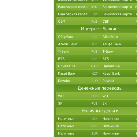
Банковская карта
Банковская карта
BYN
Банковская карта
Банковская карта
KZT
СБП
СБП
RUB
Интернет-банкинг
Сбербанк
Сбербанк
RUB
Альфа-Банк
Альфа-Банк
RUB
Т-Банк
Т-Банк
RUB
ВТБ
ВТБ
RUB
Приват 24
Приват 24
UAH
Kaspi Bank
Kaspi Bank
KZT
Revolut
Revolut
EUR
Денежные переводы
WU
WU
USD
ЗК
ЗК
RUB
Наличные деньги
Наличные
Наличные
USD
Наличные
Наличные
RUB
Наличные
Наличные
EUR