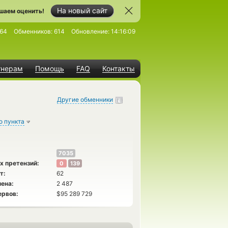
На новый сайт
шаем оценить!
64
Обменников:
614
Обновление:
14:16:09
тнерам
Помощь
FAQ
Контакты
Другие обменники
о пункта
7035
х претензий:
0
139
т:
62
ена:
2 487
ервов:
$95 289 729