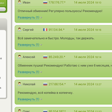
Иван
178.176.77.*
14 июля 2024
19:10
UAH
Отличный обменник! Регулярно пользуюсь! Рекомендую!
Развернуть
(
1
)
Сергей
91.134.94.*
14 июля 2024
18:16
Всё замечательно и быстро. Молодцы, так держать.
Развернуть
(
1
)
Алексей
85.249.20.*
14 июля 2024
16:14
ge
Обменник пушка! Рекомендую! Работаю с ним уже 6 месяцев, 
Развернуть
(
1
)
й
Николай
217.66.154.*
14 июля 2024
13:27
ь
Рекомендую, всё копейка в копеечку.
Развернуть
(
1
)
Олег
95.104.187.*
14 июля 2024
12:53