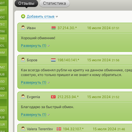
Отзывы
Статистика
SDT
SDT
Добавить отзыв
SDC
ZEC
Иван
37.214.30.*
16 июля 2024
07:51
TRX
Хороший обменник!
BNB
Развернуть
(
1
)
SOL
RAM
Боров
198.140.141.*
15 июля 2024
21:56
MZ
Как всегда обменял рубли на крипту на данном обменнике, сре
RUB
советую, кто только пришел и не знает к кому обратиться.
USD
Развернуть
(
1
)
USD
CNY
Evgenia
212.253.94.*
15 июля 2024
21:52
Благодарю за быстрый обмен.
USD
Развернуть
(
1
)
RUB
EUR
Valera Terent’ev
194.32.107.*
15 июля 2024
21:46
UAH