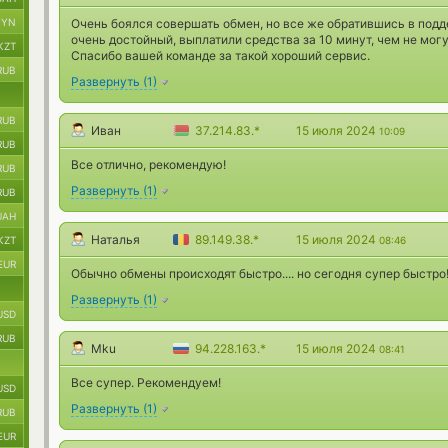
BYN
Очень боялся совершать обмен, но все же обратившись в подд
очень достойный, выплатили средства за 10 минут, чем не мог
KZT
Спасибо вашей команде за такой хороший сервис.
RUB
Развернуть
(
1
)
RUB
Иван
37.214.83.*
15 июля 2024
10:09
RUB
Все отлично, рекомендую!
RUB
Развернуть
(
1
)
RUB
UAH
Наталья
89.149.38.*
15 июля 2024
KZT
08:46
EUR
Обычно обмены происходят быстро.... но сегодня супер быстро!
Развернуть
(
1
)
USD
RUB
Mku
94.228.163.*
15 июля 2024
08:41
Все супер. Рекомендуем!
USD
Развернуть
(
1
)
RUB
EUR