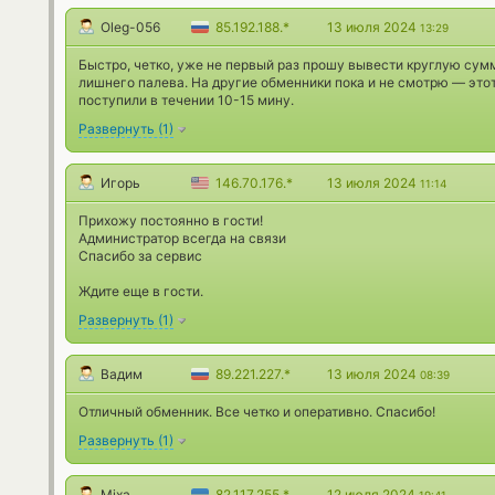
Oleg-056
85.192.188.*
13 июля 2024
13:29
Быстро, четко, уже не первый раз прошу вывести круглую сумм
лишнего палева. На другие обменники пока и не смотрю — это
поступили в течении 10-15 мину.
Развернуть
(
1
)
Игорь
146.70.176.*
13 июля 2024
11:14
Прихожу постоянно в гости!
Администратор всегда на связи
Спасибо за сервис
Ждите еще в гости.
Развернуть
(
1
)
Вадим
89.221.227.*
13 июля 2024
08:39
Отличный обменник. Все четко и оперативно. Спасибо!
Развернуть
(
1
)
Mixa
82.117.255.*
12 июля 2024