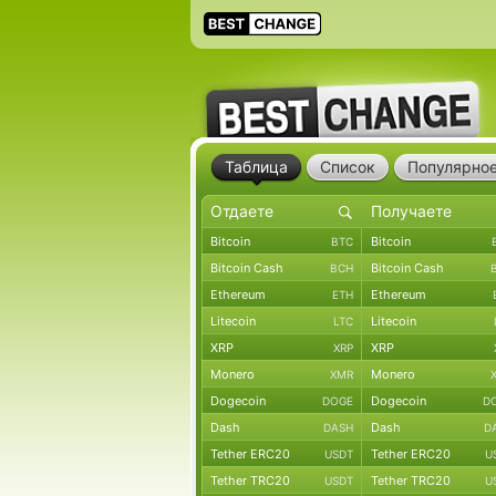
Таблица
Список
Популярно
Bitcoin
Bitcoin
BTC
Bitcoin Cash
Bitcoin Cash
BCH
Ethereum
Ethereum
ETH
Litecoin
Litecoin
LTC
XRP
XRP
XRP
Monero
Monero
XMR
Dogecoin
Dogecoin
DOGE
D
Dash
Dash
DASH
D
Tether ERC20
Tether ERC20
USDT
U
Tether TRC20
Tether TRC20
USDT
U