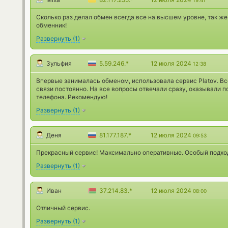
19:41
Сколько раз делал обмен всегда все на высшем уровне, так ж
обменник!
Развернуть
(
1
)
Зульфия
5.59.246.*
12 июля 2024
12:38
Впервые занималась обменом, использовала сервис Platov. Вс
связи постоянно. На все вопросы отвечали сразу, оказывали п
телефона. Рекомендую!
Развернуть
(
1
)
Деня
81.177.187.*
12 июля 2024
09:53
Прекрасный сервис! Максимально оперативные. Особый подход
Развернуть
(
1
)
Иван
37.214.83.*
12 июля 2024
08:00
Отличный сервис.
Развернуть
(
1
)