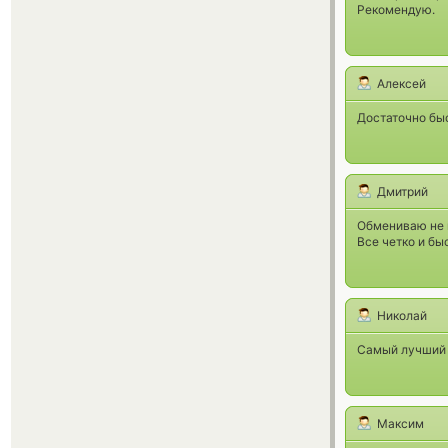
Рекомендую.
Алексей
Достаточно бы
Дмитрий
Обмениваю не п
Все четко и бы
Николай
Самый лучший б
Максим