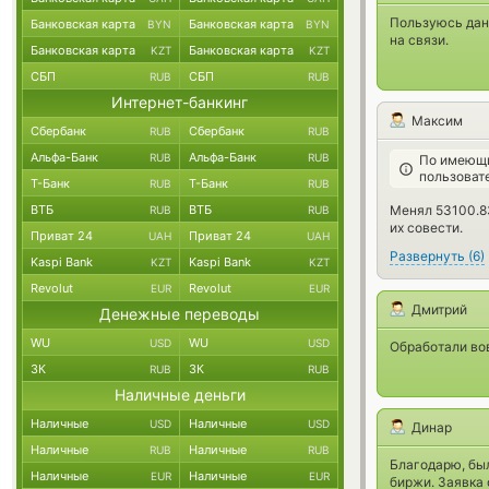
Пользуюсь дан
Банковская карта
Банковская карта
BYN
BYN
на связи.
Банковская карта
Банковская карта
KZT
KZT
СБП
СБП
RUB
RUB
Интернет-банкинг
Максим
Сбербанк
Сбербанк
RUB
RUB
Альфа-Банк
Альфа-Банк
RUB
RUB
По имеющи
пользоват
Т-Банк
Т-Банк
RUB
RUB
ВТБ
ВТБ
Менял 53100.83
RUB
RUB
их совести.
Приват 24
Приват 24
UAH
UAH
Развернуть
(
6
)
Kaspi Bank
Kaspi Bank
KZT
KZT
Revolut
Revolut
EUR
EUR
Дмитрий
Денежные переводы
WU
WU
USD
USD
Обработали во
ЗК
ЗК
RUB
RUB
Наличные деньги
Наличные
Наличные
USD
USD
Динар
Наличные
Наличные
RUB
RUB
Благодарю, бы
Наличные
Наличные
EUR
EUR
биржи. Заявка