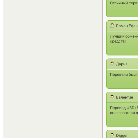
Отличный серви
Роман Ефан
Лучший обменн
средств!
Дарья
Перевели быстр
Валентин
Перевод USDt B
пользоваться 
Digger