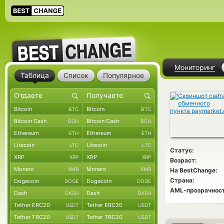
Мониторинг
Таблица
Список
Популярное
Bitcoin
Bitcoin
BTC
BTC
Bitcoin Cash
Bitcoin Cash
BCH
BCH
Ethereum
Ethereum
ETH
ETH
Litecoin
Litecoin
LTC
LTC
Статус:
XRP
XRP
XRP
XRP
Возраст:
Monero
Monero
XMR
XMR
На BestChange:
Страна:
Dogecoin
Dogecoin
DOGE
DOGE
AML-прозрачност
Dash
Dash
DASH
DASH
Tether ERC20
Tether ERC20
USDT
USDT
Tether TRC20
Tether TRC20
USDT
USDT