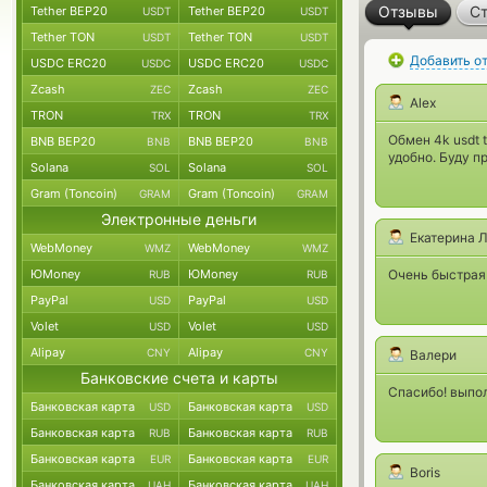
Отзывы
Ст
Tether BEP20
Tether BEP20
USDT
USDT
Tether TON
Tether TON
USDT
USDT
Добавить о
USDC ERC20
USDC ERC20
USDC
USDC
Zcash
Zcash
ZEC
ZEC
Alex
TRON
TRON
TRX
TRX
Обмен 4k usdt 
BNB BEP20
BNB BEP20
BNB
BNB
удобно. Буду п
Solana
Solana
SOL
SOL
Gram (Toncoin)
Gram (Toncoin)
GRAM
GRAM
Электронные деньги
Екатерина 
WebMoney
WebMoney
WMZ
WMZ
ЮMoney
ЮMoney
Очень быстрая 
RUB
RUB
PayPal
PayPal
USD
USD
Volet
Volet
USD
USD
Alipay
Alipay
CNY
CNY
Валери
Банковские счета и карты
Спасибо! выпол
Банковская карта
Банковская карта
USD
USD
Банковская карта
Банковская карта
RUB
RUB
Банковская карта
Банковская карта
EUR
EUR
Boris
Банковская карта
Банковская карта
UAH
UAH