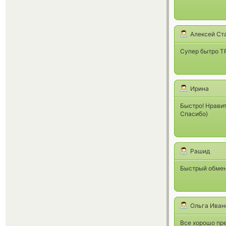
Алексей Ст
Супер бытро Т
Ирина
Быстро! Нрави
Спасибо)
Рашид
Быстрый обмен
Ольга Иван
Все хорошо пр