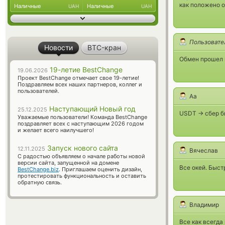
как положено о
Наличные
Наличные
UAH
UAH
Пользовате
Новости
BTC-кран
Обмен прошел 
19-летие BestChange
19.06.2026
Проект BestChange отмечает свое 19-летие!
Поздравляем всех наших партнеров, коллег и
пользователей.
Аа
Наступающий Новый год
25.12.2025
USDT -> сбер б
Уважаемые пользователи! Команда BestChange
поздравляет всех с наступающим 2026 годом
и желает всего наилучшего!
Запуск нового сайта
12.11.2025
Вячеслав
С радостью объявляем о начале работы новой
версии сайта, запущенной на домене
Все окей. Быст
BestChange.biz
. Приглашаем оценить дизайн,
протестировать функциональность и оставить
обратную связь.
Владимир
Все как всегда