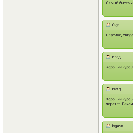
Самый быстрый
Olga
Спасибо, увиде
Влад
Хороший курс, 
Implg
Хороший курс, 
через тг. Реко
Iegova