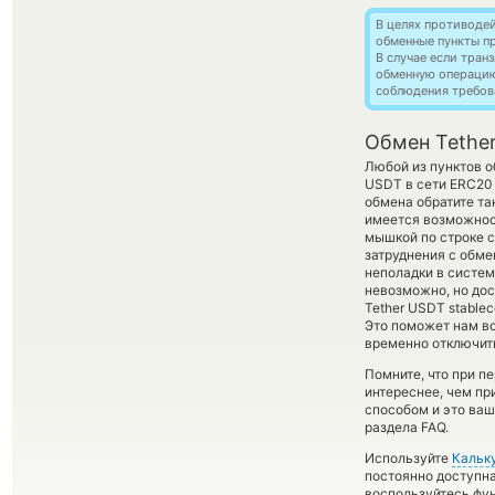
В целях противоде
обменные пункты п
В случае если тра
обменную операци
соблюдения требов
Обмен Tether
Любой из пунктов о
USDT в сети ERC2
обмена обратите та
имеется возможнос
мышкой по строке с
затруднения с обме
неполадки в систем
невозможно, но дос
Tether USDT stablec
Это поможет нам в
временно отключить
Помните, что при п
интереснее, чем пр
способом и это ваш
раздела FAQ.
Используйте
Кальк
постоянно доступн
воспользуйтесь фу