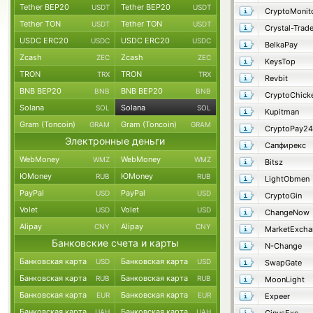
Tether BEP20
Tether BEP20
USDT
USDT
CryptoMonit
Tether TON
Tether TON
USDT
USDT
Crystal-Trad
USDC ERC20
USDC ERC20
USDC
USDC
BelkaPay
Zcash
Zcash
ZEC
ZEC
KeysTop
TRON
TRON
TRX
TRX
Revbit
BNB BEP20
BNB BEP20
BNB
BNB
CryptoChick
Solana
Solana
SOL
SOL
Kupitman
Gram (Toncoin)
Gram (Toncoin)
GRAM
GRAM
CryptoPay24
Электронные деньги
Сапфирекс
WebMoney
WebMoney
WMZ
WMZ
Bitsz
ЮMoney
ЮMoney
RUB
RUB
LightObmen
PayPal
PayPal
USD
USD
CryptoGin
Volet
Volet
USD
USD
ChangeNow
Alipay
Alipay
CNY
CNY
MarketExcha
Банковские счета и карты
N-Change
Банковская карта
Банковская карта
USD
USD
SwapGate
Банковская карта
Банковская карта
RUB
RUB
MoonLight
Банковская карта
Банковская карта
EUR
EUR
Expeer
Банковская карта
Банковская карта
UAH
UAH