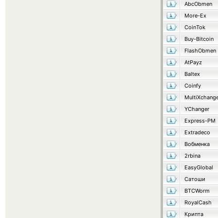
AbcObmen
More-Ex
CoinTok
Buy-Bitcoin
FlashObmen
AtPayz
Baltex
Coinfy
MultiXchang
YChanger
Express-PM
Extradeco
Вобменка
2rbina
EasyGlobal
Сатоши
BTCWorm
RoyalCash
Крипта