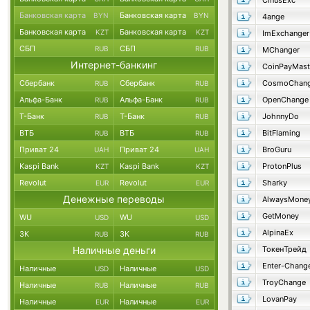
CinusExc
Банковская карта
Банковская карта
BYN
BYN
4ange
Банковская карта
Банковская карта
KZT
KZT
ImExchanger
СБП
СБП
RUB
RUB
MChanger
Интернет-банкинг
CoinPayMast
Сбербанк
Сбербанк
CosmoChang
RUB
RUB
Альфа-Банк
Альфа-Банк
OpenChange
RUB
RUB
Т-Банк
Т-Банк
JohnnyDo
RUB
RUB
ВТБ
ВТБ
BitFlaming
RUB
RUB
Приват 24
Приват 24
BroGuru
UAH
UAH
Kaspi Bank
Kaspi Bank
ProtonPlus
KZT
KZT
Revolut
Revolut
Sharky
EUR
EUR
Денежные переводы
AlwaysMone
GetMoney
WU
WU
USD
USD
AlpinaEx
ЗК
ЗК
RUB
RUB
Наличные деньги
ТокенТрейд
Enter-Chang
Наличные
Наличные
USD
USD
TroyChange
Наличные
Наличные
RUB
RUB
LovanPay
Наличные
Наличные
EUR
EUR