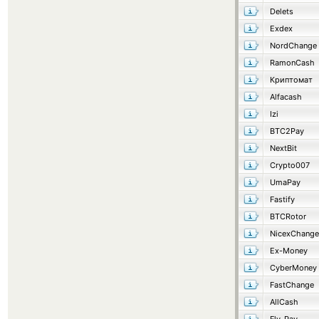
Delets
Exdex
NordChange
RamonCash
Криптомат
Alfacash
Izi
BTC2Pay
NextBit
Crypto007
UmaPay
Fastify
BTCRotor
NicexChange
Ex-Money
CyberMoney
FastChange
AllCash