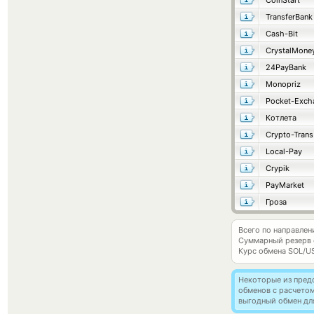
CoinStart
TransferBank
Cash-Bit
CrystalMone
24PayBank
Monopriz
Pocket-Exch
Котлета
Crypto-Trans
Local-Pay
Crypik
PayMarket
Гроза
Всего по направлен
Суммарный резерв
Курс обмена
SOL/U
Некоторые из пред
обменов с расчето
выгодный обмен дл