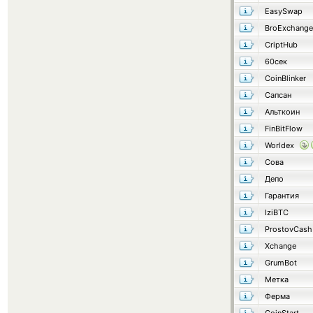
EasySwap
BroExchange
CriptHub
60сек
CoinBlinker
Сапсан
Альткоин
FinBitFlow
Worldex
Сова
Депо
Гарантия
IziBTC
ProstovCash
Xchange
GrumBot
Метка
Ферма