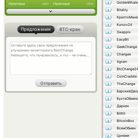
GoldenWhale
Наличные
Наличные
UAH
UAH
Bitality
КриптоМеня
Kursov24
Предложения
BTC-кран
Swappix
EasyBit
GeekChange
Changee
Xgram
BtcChange2
CoinCraddle
TheChange
БухтаОбмен
Даркен
BitKit
BitcoinBox
ВсемОбмен
Цунами