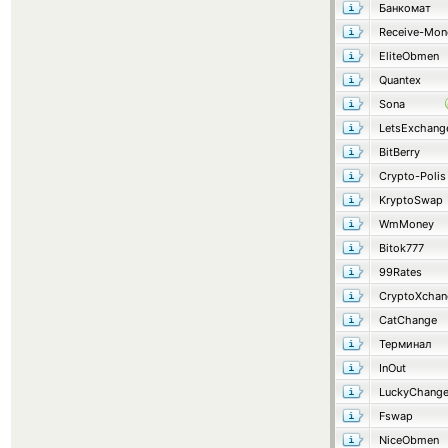
Банкомат
Receive-Mon
EliteObmen
Quantex
Sona
LetsExchang
BitBerry
Crypto-Polis
KryptoSwap
WmMoney
Bitok777
99Rates
CryptoXchan
CatChange
Терминал
InOut
LuckyChang
Fswap
NiceObmen