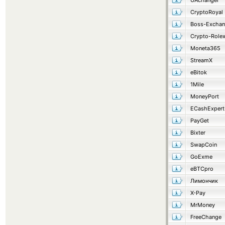
UAchanger
CryptoRoyal
Boss-Excha
Crypto-Role
Moneta365
StreamX
eBitok
1Mile
MoneyPort
ECashExpert
PayGet
Bixter
SwapCoin
GoExme
eBTCpro
Лимончик
X-Pay
MrMoney
FreeChange