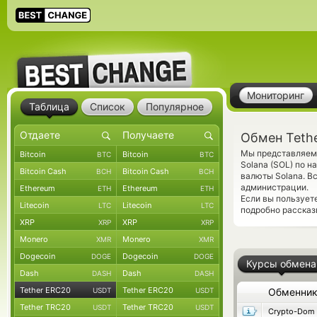
Мониторинг
Таблица
Список
Популярное
Обмен Tethe
Мы представляем 
Bitcoin
Bitcoin
BTC
BTC
Solana (SOL) по 
Bitcoin Cash
Bitcoin Cash
BCH
BCH
валюты Solana. В
администрации.
Ethereum
Ethereum
ETH
ETH
Если вы пользует
Litecoin
Litecoin
LTC
LTC
подробно рассказ
XRP
XRP
XRP
XRP
Monero
Monero
XMR
XMR
Dogecoin
Dogecoin
DOGE
DOGE
Курсы обмена
Dash
Dash
DASH
DASH
Tether ERC20
Tether ERC20
USDT
USDT
Обменни
Tether TRC20
Tether TRC20
USDT
USDT
Crypto-Dom