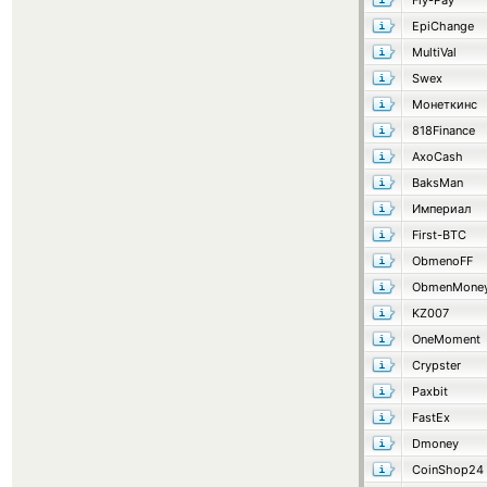
Fly-Pay
EpiChange
MultiVal
Swex
Монеткинс
818Finance
AxoCash
BaksMan
Империал
First-BTC
ObmenoFF
ObmenMone
KZ007
OneMoment
Crypster
Paxbit
FastEx
Dmoney
CoinShop24