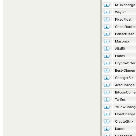
MTexchange
WayBit
FixedFloat
GhostRocket
PerfectCash
MasonEx
AlfaBit
Platov
CryptoVortex
Best-Obmen
ChangerBiz
AvanChange
BitcoinObme
Tarifex
YellowChang
FloatChange
CryptoStrix
Касса