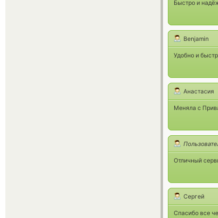
Быстро и надёж
Benjamin
Удобно и быстр
Анастасия
Меняла с Прива
Пользовате
Отличный серви
Сергей
Спасибо все ч