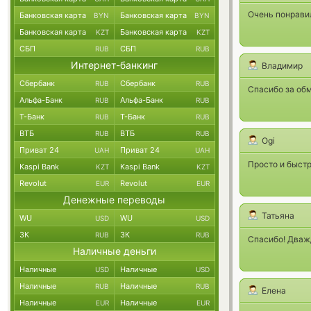
Очень понравил
Банковская карта
Банковская карта
BYN
BYN
Банковская карта
Банковская карта
KZT
KZT
СБП
СБП
RUB
RUB
Интернет-банкинг
Владимир
Сбербанк
Сбербанк
RUB
RUB
Спасибо за обм
Альфа-Банк
Альфа-Банк
RUB
RUB
Т-Банк
Т-Банк
RUB
RUB
ВТБ
ВТБ
RUB
RUB
Ogi
Приват 24
Приват 24
UAH
UAH
Просто и быстр
Kaspi Bank
Kaspi Bank
KZT
KZT
Revolut
Revolut
EUR
EUR
Денежные переводы
Татьяна
WU
WU
USD
USD
ЗК
ЗК
RUB
RUB
Спасибо! Дважд
Наличные деньги
Наличные
Наличные
USD
USD
Наличные
Наличные
RUB
RUB
Елена
Наличные
Наличные
EUR
EUR