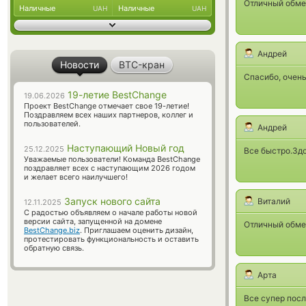
Отличный обмен
Наличные
Наличные
UAH
UAH
Андрей
Новости
BTC-кран
Спасибо, очень
19-летие BestChange
19.06.2026
Проект BestChange отмечает свое 19-летие!
Поздравляем всех наших партнеров, коллег и
пользователей.
Андрей
Наступающий Новый год
25.12.2025
Все быстро.Зд
Уважаемые пользователи! Команда BestChange
поздравляет всех с наступающим 2026 годом
и желает всего наилучшего!
Запуск нового сайта
Виталий
12.11.2025
С радостью объявляем о начале работы новой
версии сайта, запущенной на домене
Отличный обме
BestChange.biz
. Приглашаем оценить дизайн,
протестировать функциональность и оставить
обратную связь.
Арта
Все супер посл