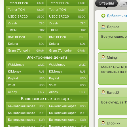
Отзывы
Ст
Tether BEP20
Tether BEP20
USDT
USDT
Tether TON
Tether TON
USDT
USDT
Добавить о
USDC ERC20
USDC ERC20
USDC
USDC
Zcash
Zcash
ZEC
ZEC
Лариса
TRON
TRON
TRX
TRX
Все успешно, о
BNB BEP20
BNB BEP20
BNB
BNB
Solana
Solana
SOL
SOL
Gram (Toncoin)
Gram (Toncoin)
GRAM
GRAM
Электронные деньги
Muingil
WebMoney
WebMoney
WMZ
WMZ
Менял Qiwi RUB
ЮMoney
ЮMoney
остальных на т
RUB
RUB
PayPal
PayPal
USD
USD
Volet
Volet
USD
USD
Alipay
Alipay
CNY
CNY
БатоU2
Банковские счета и карты
Все супер, за 
Банковская карта
Банковская карта
USD
USD
Банковская карта
Банковская карта
RUB
RUB
Банковская карта
Банковская карта
EUR
EUR
Егорчик
Банковская карта
Банковская карта
UAH
UAH