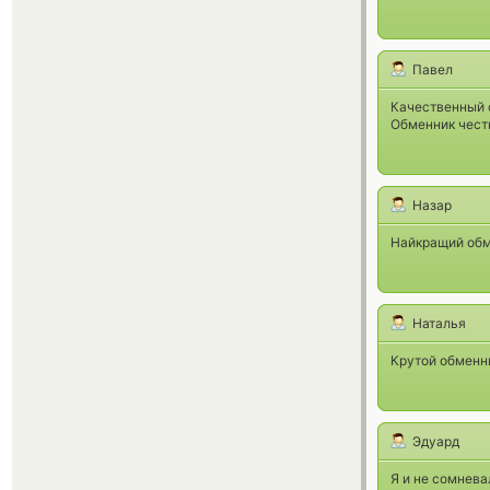
Павел
Качественный 
Обменник честн
Назар
Найкращий обм
Наталья
Крутой обменн
Эдуард
Я и не сомнева