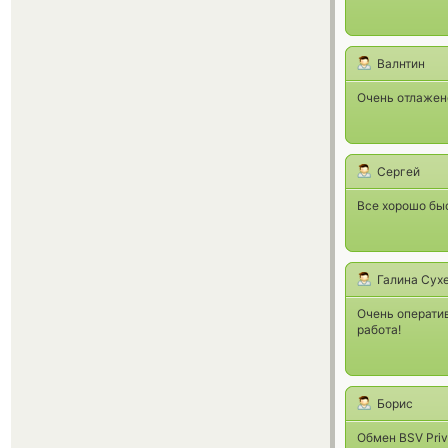
Валнтин
Очень отлажено
Сергей
Все хорошо бы
Галина Сух
Очень операти
работа!
Борис
Обмен BSV Priv