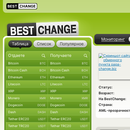
Мониторинг
Таблица
Список
Популярное
Bitcoin
Bitcoin
BTC
BTC
Bitcoin Cash
Bitcoin Cash
BCH
BCH
Ethereum
Ethereum
ETH
ETH
Litecoin
Litecoin
LTC
LTC
Статус:
XRP
XRP
XRP
XRP
Возраст:
Monero
Monero
XMR
XMR
На BestChange:
Страна:
Dogecoin
Dogecoin
DOGE
DOGE
AML-прозрачност
Dash
Dash
DASH
DASH
Tether ERC20
Tether ERC20
USDT
USDT
Tether TRC20
Tether TRC20
USDT
USDT