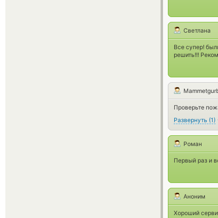
Светлана
Все супер! бы
решить!!! Реко
Mammetgur
Проверьте пож
Развернуть
(
1
)
Роман
Первый раз и в
Аноним
Хороший серви