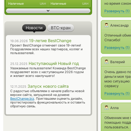
но время сэко
Наличные
Наличные
UAH
UAH
Развернуть
(
1
)
Александр
Новости
BTC-кран
Отличный обмен
Спасибо!
19-летие BestChange
19.06.2026
Проект BestChange отмечает свое 19-летие!
Развернуть
(
1
)
Поздравляем всех наших партнеров, коллег и
пользователей.
Валерий
Наступающий Новый год
25.12.2025
Уважаемые пользователи! Команда BestChange
Очень давно п
поздравляет всех с наступающим 2026 годом
и желает всего наилучшего!
деньги моя тра
мою ситуацию р
Запуск нового сайта
сервису
12.11.2025
С радостью объявляем о начале работы новой
Развернуть
(
1
)
версии сайта, запущенной на домене
BestChange.biz
. Приглашаем оценить дизайн,
протестировать функциональность и оставить
обратную связь.
Алла
Обменник мне 
помощью подде
пользоваться.