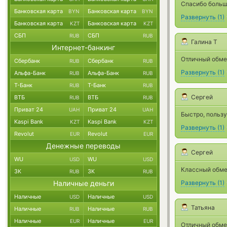
Спасибо большо
Банковская карта
Банковская карта
BYN
BYN
Развернуть
(
1
)
Банковская карта
Банковская карта
KZT
KZT
СБП
СБП
RUB
RUB
Галина Т
Интернет-банкинг
Отличный обмен
Сбербанк
Сбербанк
RUB
RUB
Развернуть
(
1
)
Альфа-Банк
Альфа-Банк
RUB
RUB
Т-Банк
Т-Банк
RUB
RUB
Сергей
ВТБ
ВТБ
RUB
RUB
Приват 24
Приват 24
UAH
UAH
Быстро, польз
Kaspi Bank
Kaspi Bank
KZT
KZT
Развернуть
(
1
)
Revolut
Revolut
EUR
EUR
Денежные переводы
Сергей
WU
WU
USD
USD
Классный обмен
ЗК
ЗК
RUB
RUB
Наличные деньги
Развернуть
(
1
)
Наличные
Наличные
USD
USD
Татьяна
Наличные
Наличные
RUB
RUB
Наличные
Наличные
EUR
EUR
Отличный обмен