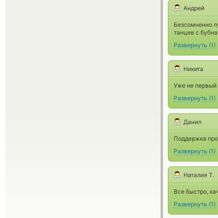
Андрей
Безсомненно л
танцев с бубн
Развернуть
(
1
)
Никита
Уже не первый 
Развернуть
(
1
)
Данил
Поддержка прос
Развернуть
(
1
)
Наталия Т.
Все быстро, ка
Развернуть
(
1
)