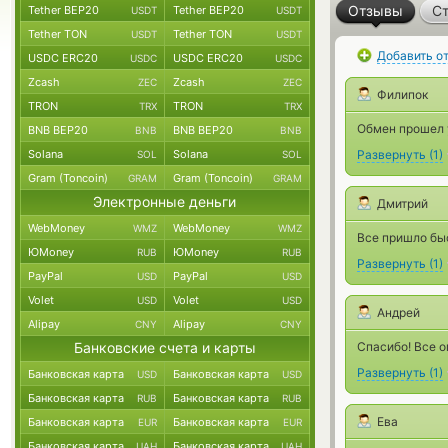
Отзывы
Ст
Tether BEP20
Tether BEP20
USDT
USDT
Tether TON
Tether TON
USDT
USDT
Добавить о
USDC ERC20
USDC ERC20
USDC
USDC
Zcash
Zcash
ZEC
ZEC
Филипок
TRON
TRON
TRX
TRX
Обмен прошел 
BNB BEP20
BNB BEP20
BNB
BNB
Solana
Solana
Развернуть
(
1
)
SOL
SOL
Gram (Toncoin)
Gram (Toncoin)
GRAM
GRAM
Электронные деньги
Дмитрий
WebMoney
WebMoney
WMZ
WMZ
Все пришло бы
ЮMoney
ЮMoney
RUB
RUB
Развернуть
(
1
)
PayPal
PayPal
USD
USD
Volet
Volet
USD
USD
Андрей
Alipay
Alipay
CNY
CNY
Банковские счета и карты
Спасибо! Все о
Развернуть
(
1
)
Банковская карта
Банковская карта
USD
USD
Банковская карта
Банковская карта
RUB
RUB
Ева
Банковская карта
Банковская карта
EUR
EUR
Банковская карта
Банковская карта
UAH
UAH