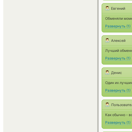
Евгений
Обменяли момен
Развернуть
(
1
)
Алексей
Лучший обменни
Развернуть
(
1
)
Денис
Один их лучших
Развернуть
(
1
)
Пользовате
Как обычно - в
Развернуть
(
1
)