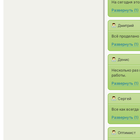
На сегодня это
Развернуть
(
1
)
Дмитрий
Всё проделано 
Развернуть
(
1
)
Денис
Несколько раз 
работы.
Развернуть
(
1
)
Сергей
Все как всегда
Развернуть
(
1
)
Оптимист