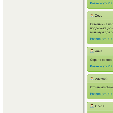
Развернуть
(
1
)
Zeus
Обменник в из
поддержка ,обм
минимум для о
Развернуть
(
1
)
Анна
Сервис ровнее 
Развернуть
(
1
)
Алексей
Отличный обме
Развернуть
(
1
)
Олеся