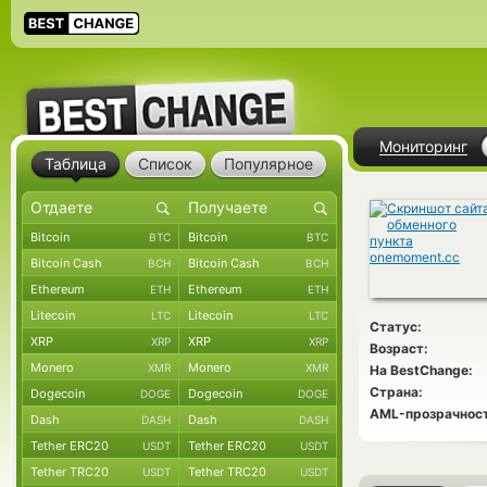
Мониторинг
Таблица
Список
Популярное
Bitcoin
Bitcoin
BTC
BTC
Bitcoin Cash
Bitcoin Cash
BCH
BCH
Ethereum
Ethereum
ETH
ETH
Litecoin
Litecoin
LTC
LTC
Статус:
XRP
XRP
XRP
XRP
Возраст:
Monero
Monero
XMR
XMR
На BestChange:
Страна:
Dogecoin
Dogecoin
DOGE
DOGE
AML-прозрачност
Dash
Dash
DASH
DASH
Tether ERC20
Tether ERC20
USDT
USDT
Tether TRC20
Tether TRC20
USDT
USDT