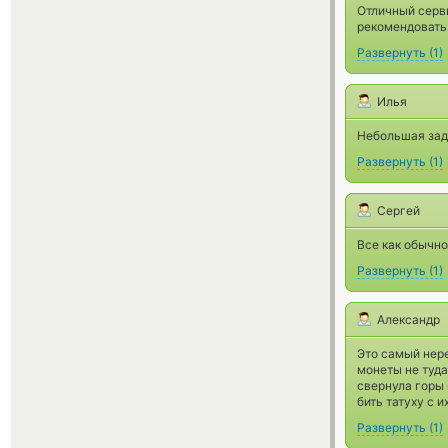
Отличный серви
рекомендовать
Развернуть
(
1
)
Илья
Небольшая заде
Развернуть
(
1
)
Сергей
Все как обычно
Развернуть
(
1
)
Александр
Это самый нере
монеты не туда
свернула горы 
бить татуху с и
Развернуть
(
1
)