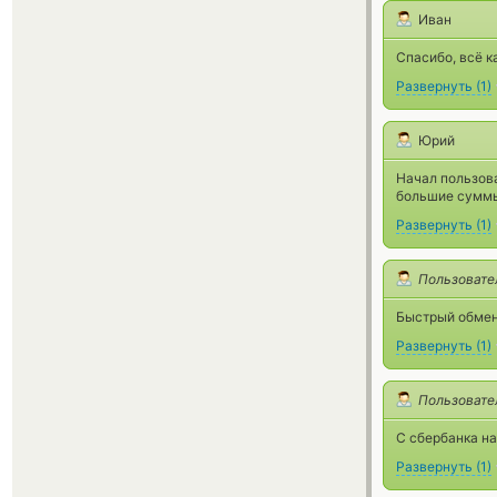
Иван
Спасибо, всё к
Развернуть
(
1
)
Юрий
Начал пользова
большие суммы
Развернуть
(
1
)
Пользовате
Быстрый обмен
Развернуть
(
1
)
Пользовате
С сбербанка на
Развернуть
(
1
)