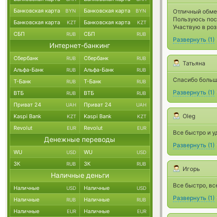
Банковская карта
Банковская карта
BYN
BYN
Отличный обме
Пользуюсь пос
Банковская карта
Банковская карта
KZT
KZT
Участвую в ро
СБП
СБП
RUB
RUB
Развернуть
(
1
)
Интернет-банкинг
Сбербанк
Сбербанк
RUB
RUB
Татьяна
Альфа-Банк
Альфа-Банк
RUB
RUB
Спасибо больш
Т-Банк
Т-Банк
RUB
RUB
Развернуть
(
1
)
ВТБ
ВТБ
RUB
RUB
Приват 24
Приват 24
UAH
UAH
Oleg
Kaspi Bank
Kaspi Bank
KZT
KZT
Revolut
Revolut
EUR
EUR
Все быстро и у
Денежные переводы
Развернуть
(
1
)
WU
WU
USD
USD
ЗК
ЗК
RUB
RUB
Игорь
Наличные деньги
Все быстро, вс
Наличные
Наличные
USD
USD
Развернуть
(
1
)
Наличные
Наличные
RUB
RUB
Наличные
Наличные
EUR
EUR