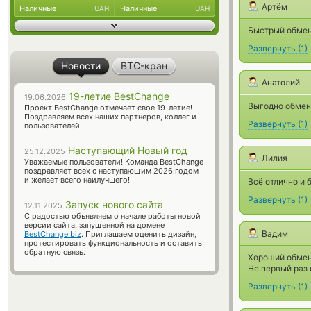
Артём
Наличные
Наличные
UAH
UAH
Быстрый обмен 
Развернуть
(
1
)
Новости
BTC-кран
Анатолий
19-летие BestChange
19.06.2026
Выгодно обменя
Проект BestChange отмечает свое 19-летие!
Поздравляем всех наших партнеров, коллег и
Развернуть
(
1
)
пользователей.
Наступающий Новый год
25.12.2025
Лилия
Уважаемые пользователи! Команда BestChange
поздравляет всех с наступающим 2026 годом
и желает всего наилучшего!
Всё отлично и 
Развернуть
(
1
)
Запуск нового сайта
12.11.2025
С радостью объявляем о начале работы новой
версии сайта, запущенной на домене
Вадим
BestChange.biz
. Приглашаем оценить дизайн,
протестировать функциональность и оставить
обратную связь.
Хороший обменн
Не первый раз
Развернуть
(
1
)