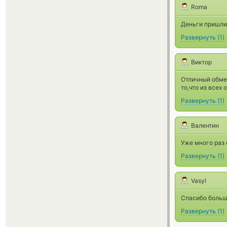
Roma
Деньги пришли
Развернуть
(
1
)
Виктор
Отличный обме
то,что из всех
Развернуть
(
1
)
Валентин
Уже много раз
Развернуть
(
1
)
Vasyl
Спасибо больш
Развернуть
(
1
)