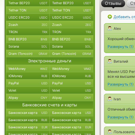
Отзывы
Ст
Tether BEP20
Tether BEP20
USDT
USDT
Tether TON
Tether TON
USDT
USDT
Добавить о
USDC ERC20
USDC ERC20
USDC
USDC
Zcash
Zcash
ZEC
ZEC
Alex
TRON
TRON
TRX
TRX
Хороший обменн
BNB BEP20
BNB BEP20
BNB
BNB
Solana
Solana
Развернуть
(
1
)
SOL
SOL
Gram (Toncoin)
Gram (Toncoin)
GRAM
GRAM
Электронные деньги
Виталий
WebMoney
WebMoney
WMZ
WMZ
Менял USD Per
ЮMoney
ЮMoney
RUB
RUB
все на высшем
PayPal
PayPal
USD
USD
Развернуть
(
1
)
Volet
Volet
USD
USD
Alipay
Alipay
CNY
CNY
Ivan
Банковские счета и карты
Отличный обмен
Банковская карта
Банковская карта
USD
USD
Развернуть
(
1
)
Банковская карта
Банковская карта
RUB
RUB
Банковская карта
Банковская карта
EUR
EUR
Пользовате
Банковская карта
Банковская карта
UAH
UAH