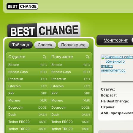
Мониторинг
Таблица
Список
Популярное
Bitcoin
Bitcoin
BTC
BTC
Bitcoin Cash
Bitcoin Cash
BCH
BCH
Ethereum
Ethereum
ETH
ETH
Litecoin
Litecoin
LTC
LTC
Статус:
XRP
XRP
XRP
XRP
Возраст:
Monero
Monero
XMR
XMR
На BestChange:
Страна:
Dogecoin
Dogecoin
DOGE
DOGE
AML-прозрачност
Dash
Dash
DASH
DASH
Tether ERC20
Tether ERC20
USDT
USDT
Tether TRC20
Tether TRC20
USDT
USDT