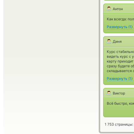
Антон
Как всегда: по
Развернуть
(
1
)
Диня
Курс стабильно
видеть курс с 
карту приходит
сразу будете о
складывается о
Развернуть
(
1
)
Виктор
Всё быстро, к
1 753 страницы: