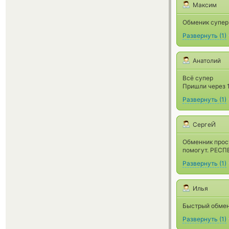
Максим
Обменик супер
Развернуть
(
1
)
Анатолий
Всё супер
Пришли через 
Развернуть
(
1
)
СергеЙ
Обменник прост
помогут. РЕСП
Развернуть
(
1
)
Илья
Быстрый обмен
Развернуть
(
1
)