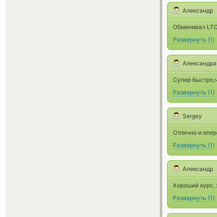
Александр
Обменивал LTC
Развернуть
(
1
)
Александра
Супер быстро,
Развернуть
(
1
)
Sergey
Отлично и опер
Развернуть
(
1
)
Александр
Хороший курс,
Развернуть
(
1
)