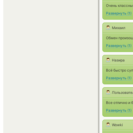
Очень классны
Развернуть
(
1
)
Михаил
Обмен произош
Развернуть
(
1
)
Назира
Всё быстро су
Развернуть
(
1
)
Пользовате
Все отлично и 
Развернуть
(
1
)
Wowki