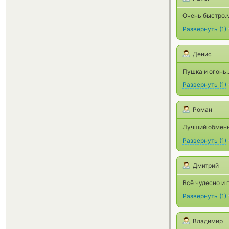
Очень быстро.
Развернуть
(
1
)
Денис
Пушка и огонь..
Развернуть
(
1
)
Роман
Лучший обменн
Развернуть
(
1
)
Дмитрий
Всё чудесно и 
Развернуть
(
1
)
Владимир