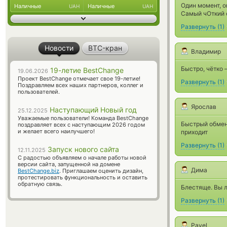
Один момент, on
Наличные
Наличные
UAH
UAH
Самый чОткий 
Развернуть
(
1
)
Новости
BTC-кран
Владимир
Быстро, чётко 
19-летие BestChange
19.06.2026
Проект BestChange отмечает свое 19-летие!
Развернуть
(
1
)
Поздравляем всех наших партнеров, коллег и
пользователей.
Ярослав
Наступающий Новый год
25.12.2025
Уважаемые пользователи! Команда BestChange
Быстрый обмен,
поздравляет всех с наступающим 2026 годом
и желает всего наилучшего!
приходит
Развернуть
(
1
)
Запуск нового сайта
12.11.2025
С радостью объявляем о начале работы новой
версии сайта, запущенной на домене
Дима
BestChange.biz
. Приглашаем оценить дизайн,
протестировать функциональность и оставить
обратную связь.
Блестяще. Вы л
Развернуть
(
1
)
Pavel