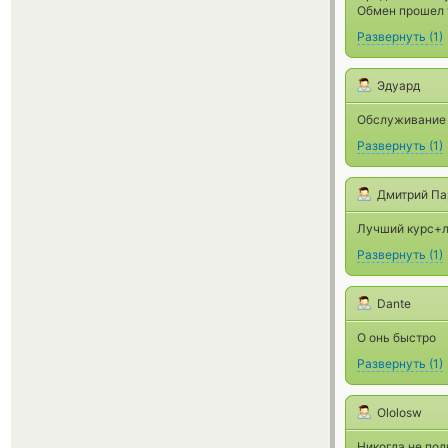
Обмен прошел
Развернуть
(
1
)
Эдуард
Обслуживание 
Развернуть
(
1
)
Дмитрий Па
Лучший курс+
Развернуть
(
1
)
Dante
О онь быстро
Развернуть
(
1
)
Ololosw
Никогда не под