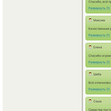
Спасибо, всё 
Развернуть
(
1
)
Максим
Качественная 
Развернуть
(
1
)
Елена
Спасибо огромн
Развернуть
(
1
)
Шиба
Всё отлично!в
Развернуть
(
1
)
Саша
Средства посту