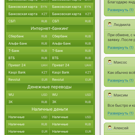
Благодарю янде
Банковская карта
Банковская карта
BYN
BYN
Развернуть
(
1
)
Банковская карта
Банковская карта
KZT
KZT
СБП
СБП
RUB
RUB
Людмила
Интернет-банкинг
При обмене, с 
Сбербанк
Сбербанк
RUB
RUB
заявку. После 
Альфа-Банк
Альфа-Банк
RUB
RUB
Развернуть
(
1
)
Т-Банк
Т-Банк
RUB
RUB
ВТБ
ВТБ
RUB
RUB
Максос
Приват 24
Приват 24
UAH
UAH
Kaspi Bank
Kaspi Bank
Как обычно всё
KZT
KZT
Revolut
Revolut
EUR
EUR
Развернуть
(
1
)
Денежные переводы
WU
WU
USD
USD
Максим
ЗК
ЗК
RUB
RUB
Все быстро и к
Наличные деньги
Развернуть
(
1
)
Наличные
Наличные
USD
USD
Наличные
Наличные
RUB
RUB
Алексей
Наличные
Наличные
EUR
EUR