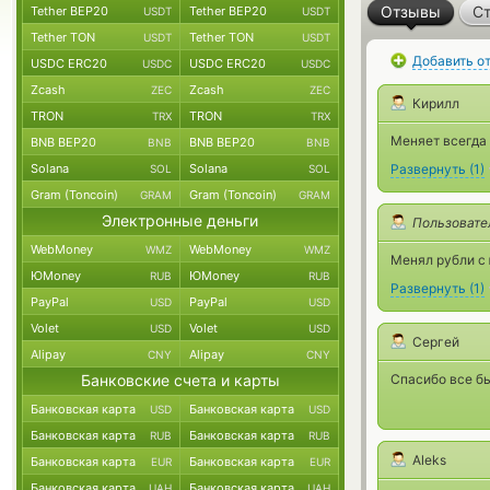
Отзывы
Ст
Tether BEP20
Tether BEP20
USDT
USDT
Tether TON
Tether TON
USDT
USDT
Добавить о
USDC ERC20
USDC ERC20
USDC
USDC
Zcash
Zcash
ZEC
ZEC
Кирилл
TRON
TRON
TRX
TRX
Меняет всегда 
BNB BEP20
BNB BEP20
BNB
BNB
Solana
Solana
Развернуть
(
1
)
SOL
SOL
Gram (Toncoin)
Gram (Toncoin)
GRAM
GRAM
Электронные деньги
Пользовате
WebMoney
WebMoney
WMZ
WMZ
Менял рубли с 
ЮMoney
ЮMoney
RUB
RUB
Развернуть
(
1
)
PayPal
PayPal
USD
USD
Volet
Volet
USD
USD
Сергей
Alipay
Alipay
CNY
CNY
Банковские счета и карты
Спасибо все бы
Банковская карта
Банковская карта
USD
USD
Банковская карта
Банковская карта
RUB
RUB
Aleks
Банковская карта
Банковская карта
EUR
EUR
Банковская карта
Банковская карта
UAH
UAH