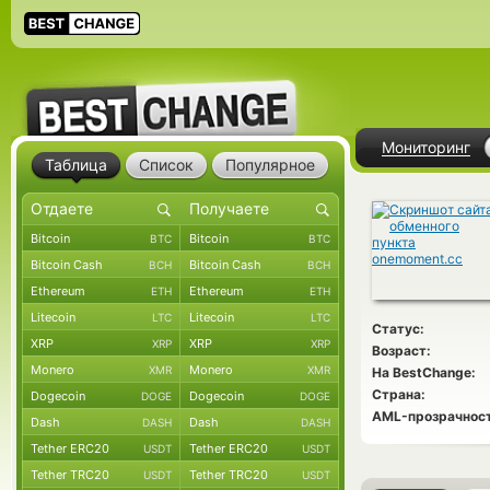
Мониторинг
Таблица
Список
Популярное
Bitcoin
Bitcoin
BTC
BTC
Bitcoin Cash
Bitcoin Cash
BCH
BCH
Ethereum
Ethereum
ETH
ETH
Litecoin
Litecoin
LTC
LTC
Статус:
XRP
XRP
XRP
XRP
Возраст:
Monero
Monero
XMR
XMR
На BestChange:
Страна:
Dogecoin
Dogecoin
DOGE
DOGE
AML-прозрачност
Dash
Dash
DASH
DASH
Tether ERC20
Tether ERC20
USDT
USDT
Tether TRC20
Tether TRC20
USDT
USDT