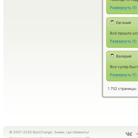
Развернуть
(
1
)
Евгений
Всё прошло усп
Развернуть
(
1
)
Валерий
Все супер быст
Развернуть
(
1
)
1 752 страницы:
© 2007-2026 BestChange. Знаем, где обменять!