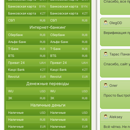
Спасибо, все п
Банковская карта
Банковская карта
BYN
BYN
Банковская карта
Банковская карта
KZT
KZT
СБП
СБП
RUB
RUB
OlegOD
Интернет-банкинг
Верификация пр
Сбербанк
Сбербанк
RUB
RUB
Альфа-Банк
Альфа-Банк
RUB
RUB
Т-Банк
Т-Банк
RUB
RUB
Тарас Пана
ВТБ
ВТБ
RUB
RUB
Приват 24
Приват 24
UAH
UAH
Спасибо, сайт 
Kaspi Bank
Kaspi Bank
KZT
KZT
Revolut
Revolut
EUR
EUR
Денежные переводы
Олег
WU
WU
USD
USD
Просто быстро!
ЗК
ЗК
RUB
RUB
Наличные деньги
Наличные
Наличные
USD
USD
Aleksey
Наличные
Наличные
RUB
RUB
Наличные
Наличные
Всё чётко. Не 
EUR
EUR