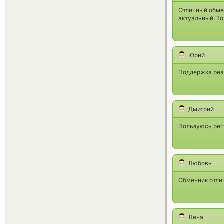
Отличный обмен
актуальный. Т
Юрий
Поддержка реал
Дмитрий
Пользуюсь регу
Любовь
Обменник отлич
Лена