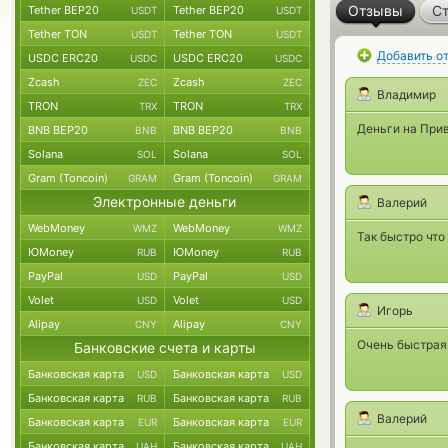
Отзывы
Ст
Tether BEP20
Tether BEP20
USDT
USDT
Tether TON
Tether TON
USDT
USDT
Добавить о
USDC ERC20
USDC ERC20
USDC
USDC
Zcash
Zcash
ZEC
ZEC
Владимир
TRON
TRON
TRX
TRX
Деньги на Прив
BNB BEP20
BNB BEP20
BNB
BNB
Solana
Solana
SOL
SOL
Gram (Toncoin)
Gram (Toncoin)
GRAM
GRAM
Электронные деньги
Валерий
WebMoney
WebMoney
WMZ
WMZ
Так быстро что
ЮMoney
ЮMoney
RUB
RUB
PayPal
PayPal
USD
USD
Volet
Volet
USD
USD
Игорь
Alipay
Alipay
CNY
CNY
Очень быстрая 
Банковские счета и карты
Банковская карта
Банковская карта
USD
USD
Банковская карта
Банковская карта
RUB
RUB
Валерий
Банковская карта
Банковская карта
EUR
EUR
Банковская карта
Банковская карта
UAH
UAH