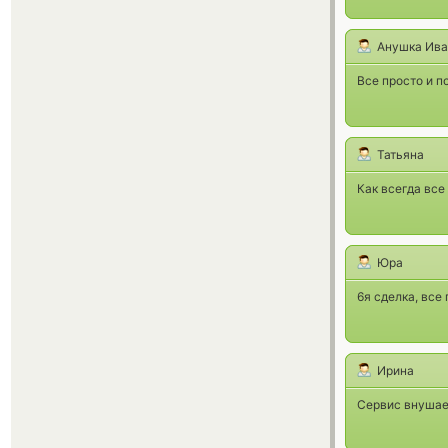
Анушка Ива
Все просто и 
Татьяна
Как всегда все
Юра
6я сделка, вс
Ирина
Сервис внушае