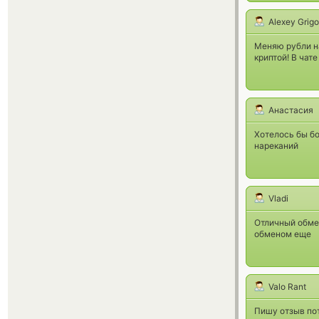
Alexey Grig
Меняю рубли на
криптой! В чат
Анастасия
Хотелось бы бо
нареканий
Vladi
Отличный обмен
обменом еще
Valo Rant
Пишу отзыв по