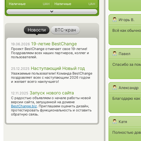
Наличные
Наличные
UAH
UAH
Игорь В.
Новости
BTC-кран
Всё как обычно
19-летие BestChange
19.06.2026
Проект BestChange отмечает свое 19-летие!
Поздравляем всех наших партнеров, коллег и
Павел
пользователей.
Спасибо за пом
Наступающий Новый год
25.12.2025
Уважаемые пользователи! Команда BestChange
поздравляет всех с наступающим 2026 годом
и желает всего наилучшего!
Александр
Запуск нового сайта
12.11.2025
С радостью объявляем о начале работы новой
Благодарю как 
версии сайта, запущенной на домене
BestChange.biz
. Приглашаем оценить дизайн,
протестировать функциональность и оставить
обратную связь.
Катя
Полностью дов