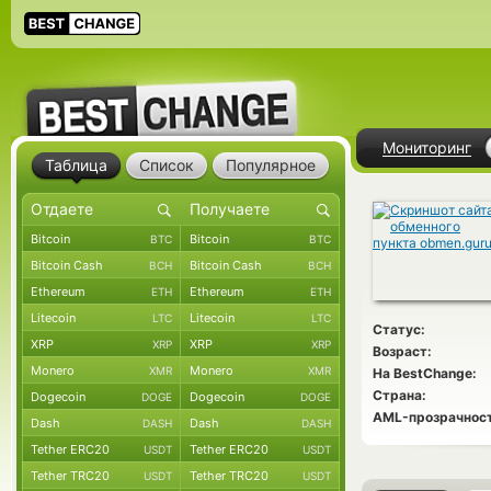
Мониторинг
Таблица
Список
Популярное
Bitcoin
Bitcoin
BTC
BTC
Bitcoin Cash
Bitcoin Cash
BCH
BCH
Ethereum
Ethereum
ETH
ETH
Litecoin
Litecoin
LTC
LTC
Статус:
XRP
XRP
XRP
XRP
Возраст:
Monero
Monero
XMR
XMR
На BestChange:
Страна:
Dogecoin
Dogecoin
DOGE
DOGE
AML-прозрачност
Dash
Dash
DASH
DASH
Tether ERC20
Tether ERC20
USDT
USDT
Tether TRC20
Tether TRC20
USDT
USDT