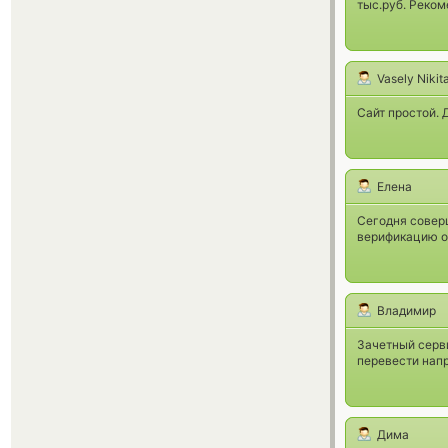
тыс.руб. Реком
Vasely Nikit
Сайт простой.
Елена
Сегодня соверш
верификацию он
Владимир
Зачетный серви
перевести нап
Дима