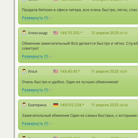
Продала биткоин в офисе питера, все очень быстро, легко, спас
Развернуть
(
1
)
Александр
146.70.252.*
12 апреля 2025
01:12
Обменник замечательный! Всё делается быстро и чётко. Служ
советую!
Развернуть
(
1
)
Илья
149.40.61.*
11 апреля 2025
10:01
Очень быстро и удобно. Один из лучших обменников!
Развернуть
(
1
)
Екатерина
149.102.238.*
11 апреля 2025
05:05
Замечательный обменник Один из самых быстрых, с которыми 
Развернуть
(
1
)