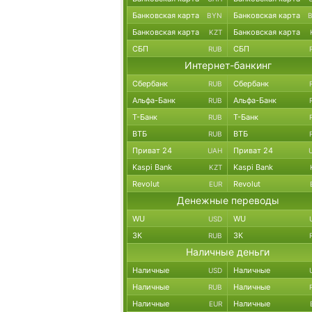
Банковская карта
Банковская карта
BYN
Банковская карта
Банковская карта
KZT
СБП
СБП
RUB
Интернет-банкинг
Сбербанк
Сбербанк
RUB
Альфа-Банк
Альфа-Банк
RUB
Т-Банк
Т-Банк
RUB
ВТБ
ВТБ
RUB
Приват 24
Приват 24
UAH
Kaspi Bank
Kaspi Bank
KZT
Revolut
Revolut
EUR
Денежные переводы
WU
WU
USD
ЗК
ЗК
RUB
Наличные деньги
Наличные
Наличные
USD
Наличные
Наличные
RUB
Наличные
Наличные
EUR