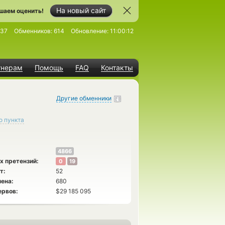
На новый сайт
шаем оценить!
337
Обменников:
614
Обновление:
11:00:12
тнерам
Помощь
FAQ
Контакты
Другие обменники
о пункта
4866
х претензий:
0
19
т:
52
ена:
680
ервов:
$29 185 095