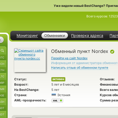
Уже видели новый BestChange? Пригла
Всего курсов:
1252
Мониторинг
Обменники
Проверка адреса
Пар
е
Обменный пункт Nordex
BTC
Перейти на сайт Nordex
Информация от администратора обменног
BCH
Написать отзыв об обменном пункте
ETH
LTC
Статус:
Отзывов:
активен
XRP
Возраст:
5 лет и 6 месяцев
Финансовы
XMR
На BestChange:
5 лет
Всего валю
Страна:
Эстония
Курсов обм
OGE
AML-прозрачность:
Сумма рез
AML
ASH
SDT
SDT