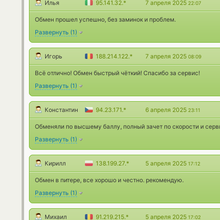
Илья
95.141.32.*
7 апреля 2025
22:07
Обмен прошел успешно, без заминок и проблем.
Развернуть
(
1
)
Игорь
188.214.122.*
7 апреля 2025
08:09
Всё отлично! Обмен быстрый чёткий! Спасибо за сервис!
Развернуть
(
1
)
Константин
94.23.171.*
6 апреля 2025
23:11
Обменяли по высшему баллу, полный зачет по скорости и серв
Развернуть
(
1
)
Кирилл
138.199.27.*
5 апреля 2025
17:12
Обмен в питере, все хорошо и честно. рекомендую.
Развернуть
(
1
)
Михаил
91.219.215.*
5 апреля 2025
17:02