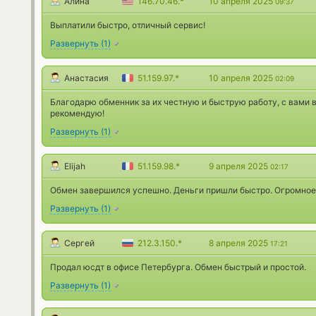
Алина
146.70.46.*
10 апреля 2025
09:37
Выплатили быстро, отличный сервис!
Развернуть
(
1
)
Анастасия
51.159.97.*
10 апреля 2025
02:09
Благодарю обменник за их честную и быструю работу, с вами в
рекомендую!
Развернуть
(
1
)
Elijah
51.159.98.*
9 апреля 2025
02:17
Обмен завершился успешно. Деньги пришли быстро. Огромное
Развернуть
(
1
)
Сергей
212.3.150.*
8 апреля 2025
17:21
Продал юсдт в офисе Петербурга. Обмен быстрый и простой.
Развернуть
(
1
)