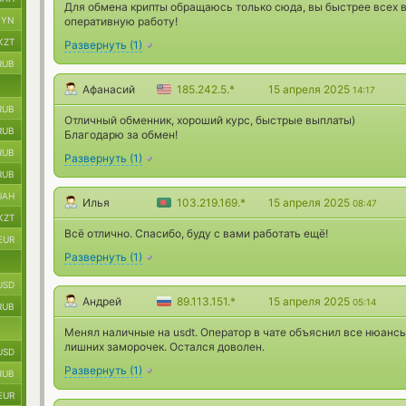
Для обмена крипты обращаюсь только сюда, вы быстрее всех в
BYN
оперативную работу!
KZT
Развернуть
(
1
)
RUB
Афанасий
185.242.5.*
15 апреля 2025
14:17
RUB
Отличный обменник, хороший курс, быстрые выплаты)
RUB
Благодарю за обмен!
RUB
Развернуть
(
1
)
RUB
UAH
Илья
103.219.169.*
15 апреля 2025
08:47
KZT
Всё отлично. Спасибо, буду с вами работать ещё!
EUR
Развернуть
(
1
)
USD
Андрей
89.113.151.*
15 апреля 2025
05:14
RUB
Менял наличные на usdt. Оператор в чате объяснил все нюансы
лишних заморочек. Остался доволен.
USD
Развернуть
(
1
)
RUB
EUR