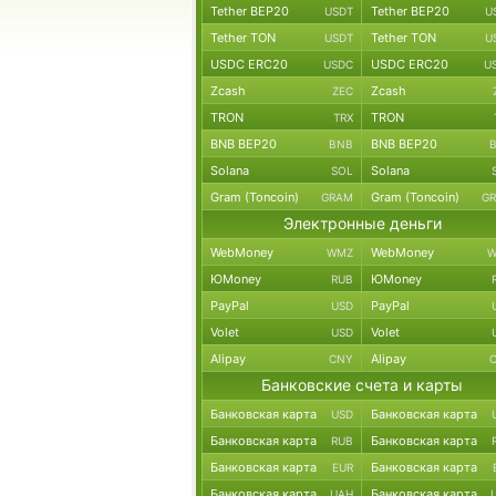
Tether BEP20
Tether BEP20
USDT
U
Tether TON
Tether TON
USDT
U
USDC ERC20
USDC ERC20
USDC
U
Zcash
Zcash
ZEC
TRON
TRON
TRX
BNB BEP20
BNB BEP20
BNB
Solana
Solana
SOL
Gram (Toncoin)
Gram (Toncoin)
GRAM
G
Электронные деньги
WebMoney
WebMoney
WMZ
W
ЮMoney
ЮMoney
RUB
PayPal
PayPal
USD
Volet
Volet
USD
Alipay
Alipay
CNY
Банковские счета и карты
Банковская карта
Банковская карта
USD
Банковская карта
Банковская карта
RUB
Банковская карта
Банковская карта
EUR
Банковская карта
Банковская карта
UAH