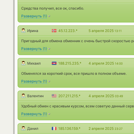
Средства получил, все ок, спасибо.
Развернуть
(
1
)
Ирина
45.12.223.*
5 апреля 2025
13:11
Пригодный для обмена обменник с очень быстрой скоростью р
Развернуть
(
1
)
Михаил
188.215.235.*
4 апреля 2025
14:00
Обменялся за короткий срок, все пришло в полном объеме.
Развернуть
(
1
)
Валентин
207.211.215.*
4 апреля 2025
03:49
Удобный обмен с красивым курсом, всем советую данный серв
Развернуть
(
1
)
Данил
185.136.159.*
2 апреля 2025
23:27