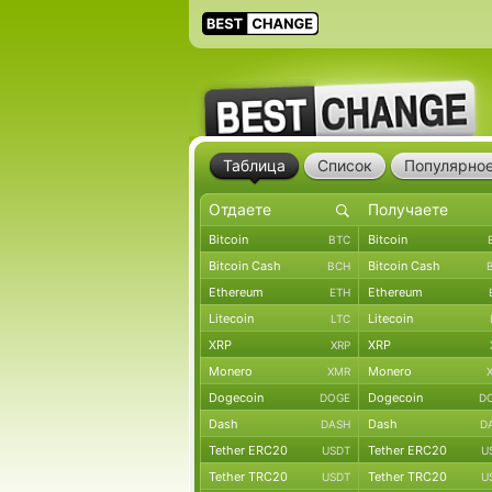
Таблица
Список
Популярно
Bitcoin
Bitcoin
BTC
Bitcoin Cash
Bitcoin Cash
BCH
Ethereum
Ethereum
ETH
Litecoin
Litecoin
LTC
XRP
XRP
XRP
Monero
Monero
XMR
Dogecoin
Dogecoin
DOGE
D
Dash
Dash
DASH
D
Tether ERC20
Tether ERC20
USDT
U
Tether TRC20
Tether TRC20
USDT
U