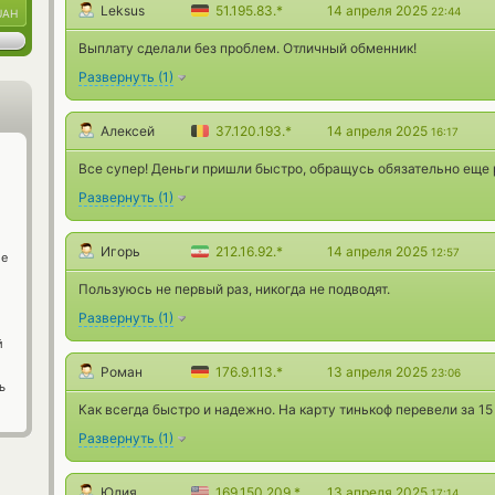
Leksus
51.195.83.*
14 апреля 2025
22:44
UAH
Выплату сделали без проблем. Отличный обменник!
Развернуть
(
1
)
Алексей
37.120.193.*
14 апреля 2025
16:17
Все супер! Деньги пришли быстро, обращусь обязательно еще 
Развернуть
(
1
)
Игорь
212.16.92.*
14 апреля 2025
12:57
ge
Пользуюсь не первый раз, никогда не подводят.
Развернуть
(
1
)
й
Роман
176.9.113.*
13 апреля 2025
23:06
ь
Как всегда быстро и надежно. На карту тинькоф перевели за 15
Развернуть
(
1
)
Юлия
169.150.209.*
13 апреля 2025
17:14