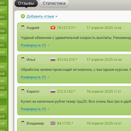
Отзывы
Статистика
SDT
SDT
Добавить отзыв
SDC
ZEC
Андрей
79.127.211.*
17 апреля 2025
16:49
TRX
Чудный обменник с удивительной скорость выплаты. Рекоменд
BNB
Развернуть
(
1
)
SOL
RAM
Илья
45.142.215.*
17 апреля 2025
04:46
MZ
Обработка заявки происходит мгновенно, с выгодным курсом.
RUB
Развернуть
(
1
)
USD
USD
Кирилл
212.3.142.*
16 апреля 2025
17:27
CNY
Купил за наличные рубли тезер трц20. Все очень быстро и удоб
Развернуть
(
1
)
USD
RUB
Владимир
84.17.55.*
16 апреля 2025
EUR
04:47
UAH