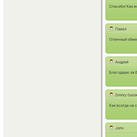
Спасибо! Как в
Павел
Отличный обмен
Андрей
Благодарю за 
Dmitry Gats
Как всегда на с
John