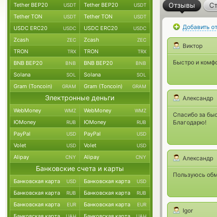
Отзывы
Ст
Tether BEP20
Tether BEP20
USDT
USDT
Tether TON
Tether TON
USDT
USDT
Добавить о
USDC ERC20
USDC ERC20
USDC
USDC
Zcash
Zcash
ZEC
ZEC
Виктор
TRON
TRON
TRX
TRX
Быстро и комфо
BNB BEP20
BNB BEP20
BNB
BNB
Solana
Solana
SOL
SOL
Gram (Toncoin)
Gram (Toncoin)
GRAM
GRAM
Электронные деньги
Александр
WebMoney
WebMoney
WMZ
WMZ
Спасибо за бы
ЮMoney
ЮMoney
Благодарю!
RUB
RUB
PayPal
PayPal
USD
USD
Volet
Volet
USD
USD
Alipay
Alipay
CNY
CNY
Александр
Банковские счета и карты
Пользуюсь обме
Банковская карта
Банковская карта
USD
USD
Банковская карта
Банковская карта
RUB
RUB
Банковская карта
Банковская карта
EUR
EUR
Igor
Банковская карта
Банковская карта
UAH
UAH