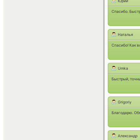
Юрий
Спасибо. Быст
Наталья
Спасибо! Как в
Umka
Быстрый, точн
Grigoriy
Благодарю. Об
Александр