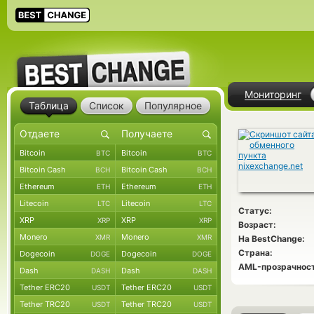
Мониторинг
Таблица
Список
Популярное
Bitcoin
Bitcoin
BTC
BTC
Bitcoin Cash
Bitcoin Cash
BCH
BCH
Ethereum
Ethereum
ETH
ETH
Litecoin
Litecoin
LTC
LTC
Статус:
XRP
XRP
XRP
XRP
Возраст:
Monero
Monero
XMR
XMR
На BestChange:
Страна:
Dogecoin
Dogecoin
DOGE
DOGE
AML-прозрачност
Dash
Dash
DASH
DASH
Tether ERC20
Tether ERC20
USDT
USDT
Tether TRC20
Tether TRC20
USDT
USDT