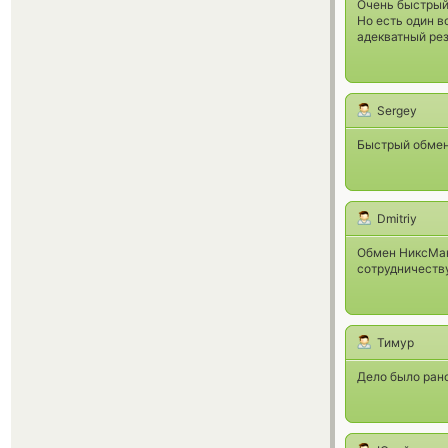
Очень быстрый 
Но есть один в
адекватный рез
Sergey
Быстрый обмен
Dmitriy
Обмен НиксМани
сотрудничеств
Тимур
Дело было рано