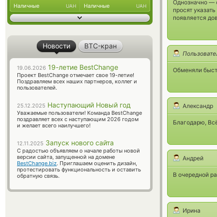
Однозначно — с
Наличные
Наличные
UAH
UAH
просят указать
появляется до
Новости
BTC-кран
Пользовате
19-летие BestChange
19.06.2026
Обменяли быст
Проект BestChange отмечает свое 19-летие!
Поздравляем всех наших партнеров, коллег и
пользователей.
Наступающий Новый год
25.12.2025
Александр
Уважаемые пользователи! Команда BestChange
поздравляет всех с наступающим 2026 годом
Благодарю, Всё
и желает всего наилучшего!
Запуск нового сайта
12.11.2025
С радостью объявляем о начале работы новой
версии сайта, запущенной на домене
Андрей
BestChange.biz
. Приглашаем оценить дизайн,
протестировать функциональность и оставить
В очередной ра
обратную связь.
Ирина