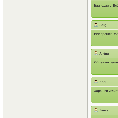
Благодарю! Всё
Serg
Все прошло хо
Алёна
Обменник заме
Иван
Хороший и быс
Елена