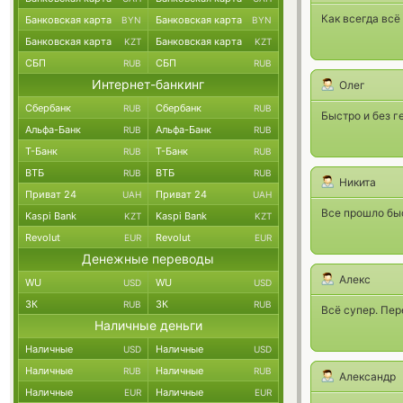
Как всегда всё
Банковская карта
Банковская карта
BYN
BYN
Банковская карта
Банковская карта
KZT
KZT
СБП
СБП
RUB
RUB
Интернет-банкинг
Олег
Сбербанк
Сбербанк
RUB
RUB
Быстро и без г
Альфа-Банк
Альфа-Банк
RUB
RUB
Т-Банк
Т-Банк
RUB
RUB
ВТБ
ВТБ
RUB
RUB
Никита
Приват 24
Приват 24
UAH
UAH
Все прошло быс
Kaspi Bank
Kaspi Bank
KZT
KZT
Revolut
Revolut
EUR
EUR
Денежные переводы
Алекс
WU
WU
USD
USD
ЗК
ЗК
RUB
RUB
Всё супер. Пе
Наличные деньги
Наличные
Наличные
USD
USD
Наличные
Наличные
RUB
RUB
Александр
Наличные
Наличные
EUR
EUR