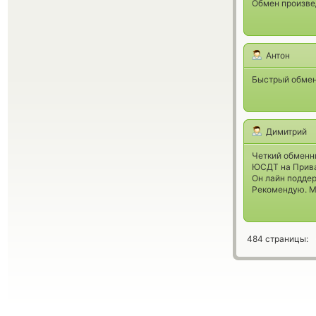
Обмен произве
Антон
Быстрый обмен,
Димитрий
Четкий обменн
ЮСДТ на Прива
Он лайн подде
Рекомендую. Ме
484 страницы: